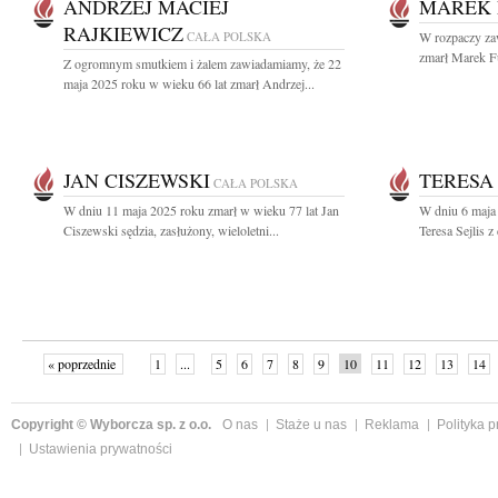
ANDRZEJ MACIEJ
MAREK 
RAJKIEWICZ
CAŁA POLSKA
W rozpaczy zaw
zmarł Marek Fu
Z ogromnym smutkiem i żalem zawiadamiamy, że 22
maja 2025 roku w wieku 66 lat zmarł Andrzej...
JAN CISZEWSKI
TERESA 
CAŁA POLSKA
W dniu 11 maja 2025 roku zmarł w wieku 77 lat Jan
W dniu 6 maja 
Ciszewski sędzia, zasłużony, wieloletni...
Teresa Sejlis 
« poprzednie
1
...
5
6
7
8
9
10
11
12
13
14
Copyright © Wyborcza sp. z o.o.
O nas
Staże u nas
Reklama
Polityka 
Ustawienia prywatności