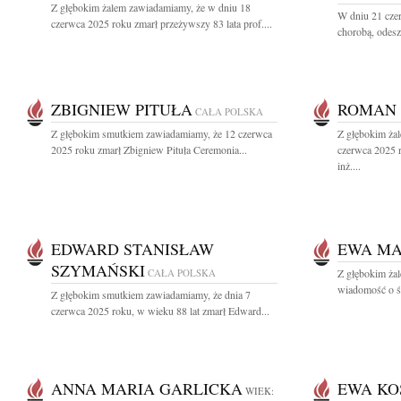
Z głębokim żalem zawiadamiamy, że w dniu 18
W dniu 21 czer
czerwca 2025 roku zmarł przeżywszy 83 lata prof....
chorobą, odesz
ZBIGNIEW PITUŁA
ROMAN 
CAŁA POLSKA
Z głębokim smutkiem zawiadamiamy, że 12 czerwca
Z głębokim ża
2025 roku zmarł Zbigniew Pituła Ceremonia...
czerwca 2025 
inż....
EDWARD STANISŁAW
EWA M
SZYMAŃSKI
CAŁA POLSKA
Z głębokim żal
wiadomość o śmi
Z głębokim smutkiem zawiadamiamy, że dnia 7
czerwca 2025 roku, w wieku 88 lat zmarł Edward...
ANNA MARIA GARLICKA
EWA KO
WIEK: