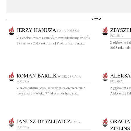
JERZY HANUZA
ZBYSZE
CAŁA POLSKA
POLSKA
Z głębokim żalem i smutkiem zawiadamiamy, że dnia
Z głębokim ża
28 czerwca 2025 roku zmarł Prof. dr hab. Jerzy...
2025 roku odsz
ROMAN BARLIK
ALEKSA
WIEK: 77
CAŁA
POLSKA
POLSKA
Z żalem informujemy, że w dniu 22 czerwca 2025
Z głębokim ża
roku zmarł w wieku 77 lat prof. dr hab. inż....
Aleksandry Lik
JANUSZ DYSZLEWICZ
GRACJA
CAŁA
POLSKA
ZIELIŃ