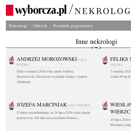
Nekrologi
Odeszli
Poradnik pogrzebowy
Inne nekrologi
ANDRZEJ MOROZOWSKI
FELIKS 
CAŁA
POLSKA
POLSKA
Dnia 4 sierpnia 2026 roku zmarł Andrzej
3 sierpnia 20
Morozowski Absolwent wydziału wiedzy o teatrze
wieku 69 lat Fe
Akademii...
JÓZEFA MARCINIAK
WIESŁA
CAŁA POLSKA
WIERZ
Z żalem zawiadamiamy, że 26 lipca 2026 roku zmarła
przeżywszy 104 lata nasza kochana Mama i...
20 lipca 2026 r
Wiesława (Sła