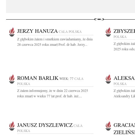
JERZY HANUZA
ZBYSZE
CAŁA POLSKA
POLSKA
Z głębokim żalem i smutkiem zawiadamiamy, że dnia
Z głębokim ża
28 czerwca 2025 roku zmarł Prof. dr hab. Jerzy...
2025 roku odsz
ROMAN BARLIK
ALEKSA
WIEK: 77
CAŁA
POLSKA
POLSKA
Z żalem informujemy, że w dniu 22 czerwca 2025
Z głębokim ża
roku zmarł w wieku 77 lat prof. dr hab. inż....
Aleksandry Lik
JANUSZ DYSZLEWICZ
GRACJA
CAŁA
POLSKA
ZIELIŃ