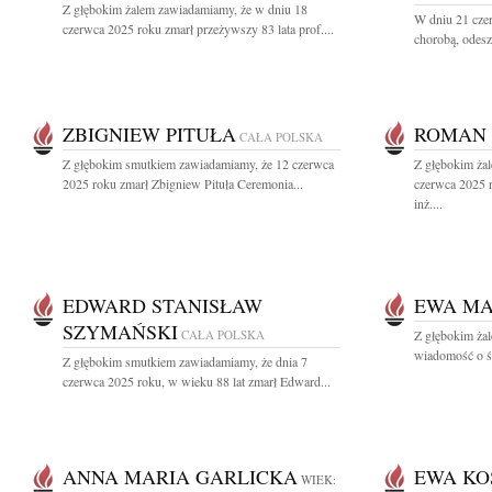
Z głębokim żalem zawiadamiamy, że w dniu 18
W dniu 21 czer
czerwca 2025 roku zmarł przeżywszy 83 lata prof....
chorobą, odesz
ZBIGNIEW PITUŁA
ROMAN 
CAŁA POLSKA
Z głębokim smutkiem zawiadamiamy, że 12 czerwca
Z głębokim ża
2025 roku zmarł Zbigniew Pituła Ceremonia...
czerwca 2025 
inż....
EDWARD STANISŁAW
EWA M
SZYMAŃSKI
CAŁA POLSKA
Z głębokim żal
wiadomość o śmi
Z głębokim smutkiem zawiadamiamy, że dnia 7
czerwca 2025 roku, w wieku 88 lat zmarł Edward...
ANNA MARIA GARLICKA
EWA KO
WIEK: