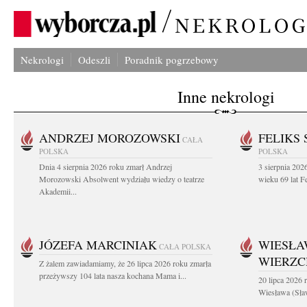
Nekrologi
Odeszli
Poradnik pogrzebowy
Inne nekrologi
ANDRZEJ MOROZOWSKI
FELIKS 
CAŁA
POLSKA
POLSKA
Dnia 4 sierpnia 2026 roku zmarł Andrzej
3 sierpnia 20
Morozowski Absolwent wydziału wiedzy o teatrze
wieku 69 lat Fe
Akademii...
JÓZEFA MARCINIAK
WIESŁA
CAŁA POLSKA
WIERZ
Z żalem zawiadamiamy, że 26 lipca 2026 roku zmarła
przeżywszy 104 lata nasza kochana Mama i...
20 lipca 2026 r
Wiesława (Sła