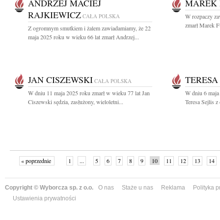
ANDRZEJ MACIEJ
MAREK 
RAJKIEWICZ
CAŁA POLSKA
W rozpaczy zaw
zmarł Marek Fu
Z ogromnym smutkiem i żalem zawiadamiamy, że 22
maja 2025 roku w wieku 66 lat zmarł Andrzej...
JAN CISZEWSKI
TERESA 
CAŁA POLSKA
W dniu 11 maja 2025 roku zmarł w wieku 77 lat Jan
W dniu 6 maja 
Ciszewski sędzia, zasłużony, wieloletni...
Teresa Sejlis 
« poprzednie
1
...
5
6
7
8
9
10
11
12
13
14
Copyright © Wyborcza sp. z o.o.
O nas
Staże u nas
Reklama
Polityka 
Ustawienia prywatności