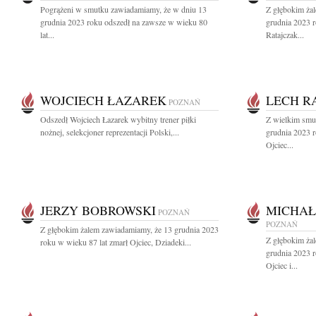
Pogrążeni w smutku zawiadamiamy, że w dniu 13
Z głębokim ża
grudnia 2023 roku odszedł na zawsze w wieku 80
grudnia 2023 r
lat...
Ratajczak...
WOJCIECH ŁAZAREK
LECH R
POZNAŃ
Odszedł Wojciech Łazarek wybitny trener piłki
Z wielkim smu
nożnej, selekcjoner reprezentacji Polski,...
grudnia 2023 
Ojciec...
JERZY BOBROWSKI
MICHAŁ
POZNAŃ
POZNAŃ
Z głębokim żalem zawiadamiamy, że 13 grudnia 2023
Z głębokim ża
roku w wieku 87 lat zmarł Ojciec, Dziadeki...
grudnia 2023 
Ojciec i...