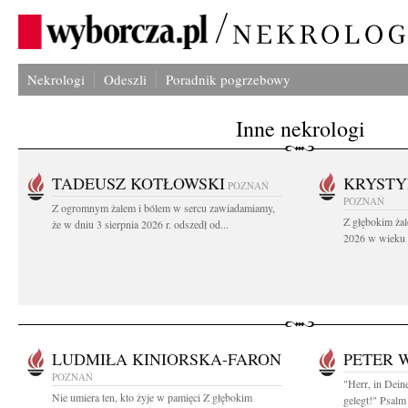
Nekrologi
Odeszli
Poradnik pogrzebowy
Inne nekrologi
TADEUSZ KOTŁOWSKI
KRYST
POZNAŃ
POZNAŃ
Z ogromnym żalem i bólem w sercu zawiadamiamy,
Z głębokim żal
że w dniu 3 sierpnia 2026 r. odszedł od...
2026 w wieku 9
LUDMIŁA KINIORSKA-FARON
PETER 
POZNAŃ
"Herr, in Dein
Nie umiera ten, kto żyje w pamięci Z głębokim
gelegt!" Psalm