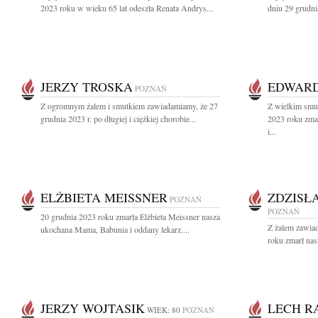
2023 roku w wieku 65 lat odeszła Renata Andrys...
dniu 29 grudni
JERZY TROSKA
EDWARD
POZNAŃ
Z ogromnym żalem i smutkiem zawiadamiamy, że 27
Z wielkim smu
grudnia 2023 r. po długiej i ciężkiej chorobie...
2023 roku zma
i...
ELŻBIETA MEISSNER
ZDZISŁ
POZNAŃ
POZNAŃ
20 grudnia 2023 roku zmarła Elżbieta Meissner nasza
Z żalem zawia
ukochana Mama, Babunia i oddany lekarz....
roku zmarł nas
JERZY WOJTASIK
LECH R
WIEK: 80
POZNAŃ