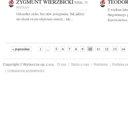
ZYGMUNT WIERZBICKI
TEODO
WIEK: 75
POZNAŃ
Z wielkim żal
Odszedłeś cicho, bez słów pożegnania. Tak jakbyś
długoletniego
nie chciał swym odejściem smucić... tak...
Kierownictwo.
« poprzednie
1
...
5
6
7
8
9
10
11
12
13
14
Copyright © Wyborcza sp. z o.o.
O nas
Staże u nas
Reklama
Polityka 
Ustawienia prywatności