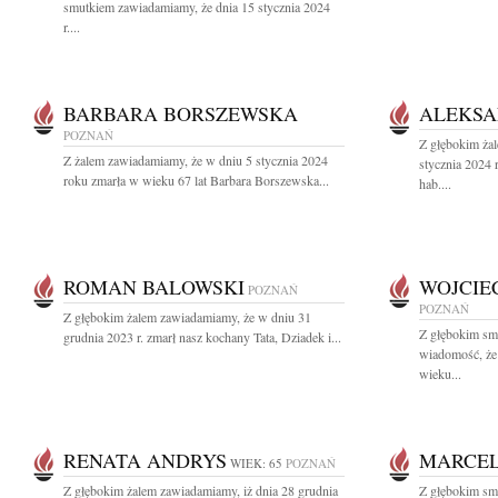
smutkiem zawiadamiamy, że dnia 15 stycznia 2024
r....
BARBARA BORSZEWSKA
ALEKSA
POZNAŃ
Z głębokim ża
Z żalem zawiadamiamy, że w dniu 5 stycznia 2024
stycznia 2024 
roku zmarła w wieku 67 lat Barbara Borszewska...
hab....
ROMAN BALOWSKI
WOJCIE
POZNAŃ
POZNAŃ
Z głębokim żalem zawiadamiamy, że w dniu 31
Z głębokim smu
grudnia 2023 r. zmarł nasz kochany Tata, Dziadek i...
wiadomość, że
wieku...
RENATA ANDRYS
MARCEL
WIEK: 65
POZNAŃ
Z głębokim żalem zawiadamiamy, iż dnia 28 grudnia
Z głębokim sm