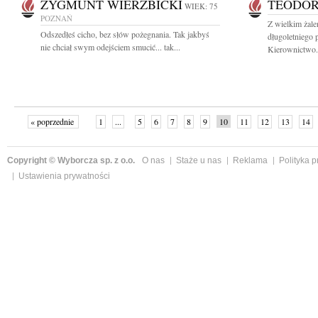
ZYGMUNT WIERZBICKI
TEODO
WIEK: 75
POZNAŃ
Z wielkim żal
Odszedłeś cicho, bez słów pożegnania. Tak jakbyś
długoletniego
nie chciał swym odejściem smucić... tak...
Kierownictwo.
« poprzednie
1
...
5
6
7
8
9
10
11
12
13
14
Copyright © Wyborcza sp. z o.o.
O nas
Staże u nas
Reklama
Polityka 
Ustawienia prywatności