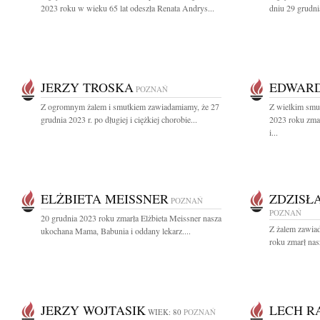
2023 roku w wieku 65 lat odeszła Renata Andrys...
dniu 29 grudni
JERZY TROSKA
EDWARD
POZNAŃ
Z ogromnym żalem i smutkiem zawiadamiamy, że 27
Z wielkim smu
grudnia 2023 r. po długiej i ciężkiej chorobie...
2023 roku zma
i...
ELŻBIETA MEISSNER
ZDZISŁ
POZNAŃ
POZNAŃ
20 grudnia 2023 roku zmarła Elżbieta Meissner nasza
Z żalem zawia
ukochana Mama, Babunia i oddany lekarz....
roku zmarł nas
JERZY WOJTASIK
LECH R
WIEK: 80
POZNAŃ