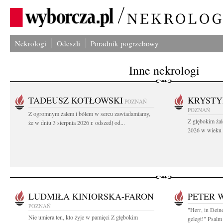
Nekrologi
Odeszli
Poradnik pogrzebowy
Inne nekrologi
TADEUSZ KOTŁOWSKI
KRYST
POZNAŃ
POZNAŃ
Z ogromnym żalem i bólem w sercu zawiadamiamy,
Z głębokim żal
że w dniu 3 sierpnia 2026 r. odszedł od...
2026 w wieku 9
LUDMIŁA KINIORSKA-FARON
PETER 
POZNAŃ
"Herr, in Dein
Nie umiera ten, kto żyje w pamięci Z głębokim
gelegt!" Psalm