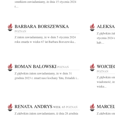
smutkiem zawiadamiamy, że dnia 15 stycznia 2024
r....
BARBARA BORSZEWSKA
ALEKSA
POZNAŃ
Z głębokim ża
Z żalem zawiadamiamy, że w dniu 5 stycznia 2024
stycznia 2024 
roku zmarła w wieku 67 lat Barbara Borszewska...
hab....
ROMAN BALOWSKI
WOJCIE
POZNAŃ
POZNAŃ
Z głębokim żalem zawiadamiamy, że w dniu 31
Z głębokim smu
grudnia 2023 r. zmarł nasz kochany Tata, Dziadek i...
wiadomość, że
wieku...
RENATA ANDRYS
MARCEL
WIEK: 65
POZNAŃ
Z głębokim żalem zawiadamiamy, iż dnia 28 grudnia
Z głębokim sm