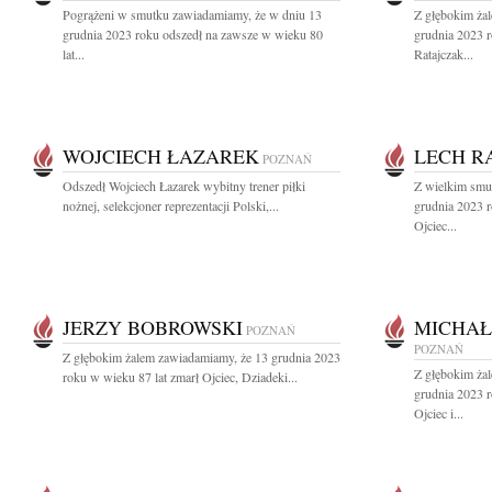
Pogrążeni w smutku zawiadamiamy, że w dniu 13
Z głębokim ża
grudnia 2023 roku odszedł na zawsze w wieku 80
grudnia 2023 r
lat...
Ratajczak...
WOJCIECH ŁAZAREK
LECH R
POZNAŃ
Odszedł Wojciech Łazarek wybitny trener piłki
Z wielkim smu
nożnej, selekcjoner reprezentacji Polski,...
grudnia 2023 
Ojciec...
JERZY BOBROWSKI
MICHAŁ
POZNAŃ
POZNAŃ
Z głębokim żalem zawiadamiamy, że 13 grudnia 2023
Z głębokim ża
roku w wieku 87 lat zmarł Ojciec, Dziadeki...
grudnia 2023 
Ojciec i...