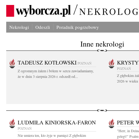
Nekrologi
Odeszli
Poradnik pogrzebowy
Inne nekrologi
TADEUSZ KOTŁOWSKI
KRYST
POZNAŃ
POZNAŃ
Z ogromnym żalem i bólem w sercu zawiadamiamy,
Z głębokim żal
że w dniu 3 sierpnia 2026 r. odszedł od...
2026 w wieku 9
LUDMIŁA KINIORSKA-FARON
PETER 
POZNAŃ
"Herr, in Dein
Nie umiera ten, kto żyje w pamięci Z głębokim
gelegt!" Psalm