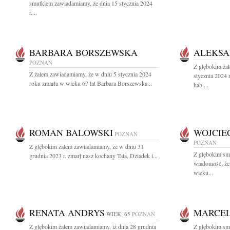
smutkiem zawiadamiamy, że dnia 15 stycznia 2024
r....
BARBARA BORSZEWSKA
ALEKSA
POZNAŃ
Z głębokim ża
Z żalem zawiadamiamy, że w dniu 5 stycznia 2024
stycznia 2024 
roku zmarła w wieku 67 lat Barbara Borszewska...
hab....
ROMAN BALOWSKI
WOJCIE
POZNAŃ
POZNAŃ
Z głębokim żalem zawiadamiamy, że w dniu 31
Z głębokim smu
grudnia 2023 r. zmarł nasz kochany Tata, Dziadek i...
wiadomość, że
wieku...
RENATA ANDRYS
MARCEL
WIEK: 65
POZNAŃ
Z głębokim żalem zawiadamiamy, iż dnia 28 grudnia
Z głębokim sm