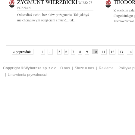
ZYGMUNT WIERZBICKI
TEODO
WIEK: 75
POZNAŃ
Z wielkim żal
Odszedłeś cicho, bez słów pożegnania. Tak jakbyś
długoletniego
nie chciał swym odejściem smucić... tak...
Kierownictwo.
« poprzednie
1
...
5
6
7
8
9
10
11
12
13
14
Copyright © Wyborcza sp. z o.o.
O nas
Staże u nas
Reklama
Polityka 
Ustawienia prywatności