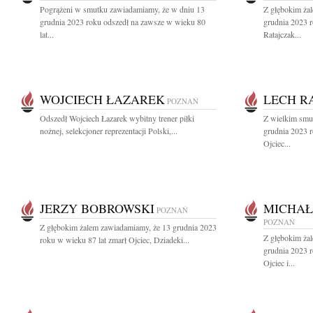
Pogrążeni w smutku zawiadamiamy, że w dniu 13
Z głębokim ża
grudnia 2023 roku odszedł na zawsze w wieku 80
grudnia 2023 r
lat...
Ratajczak...
WOJCIECH ŁAZAREK
LECH R
POZNAŃ
Odszedł Wojciech Łazarek wybitny trener piłki
Z wielkim smu
nożnej, selekcjoner reprezentacji Polski,...
grudnia 2023 
Ojciec...
JERZY BOBROWSKI
MICHAŁ
POZNAŃ
POZNAŃ
Z głębokim żalem zawiadamiamy, że 13 grudnia 2023
Z głębokim ża
roku w wieku 87 lat zmarł Ojciec, Dziadeki...
grudnia 2023 
Ojciec i...