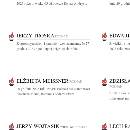
2023 roku w wieku 65 lat odeszła Renata Andrys...
dniu 29 grudni
JERZY TROSKA
EDWARD
POZNAŃ
Z ogromnym żalem i smutkiem zawiadamiamy, że 27
Z wielkim smu
grudnia 2023 r. po długiej i ciężkiej chorobie...
2023 roku zma
i...
ELŻBIETA MEISSNER
ZDZISŁ
POZNAŃ
POZNAŃ
20 grudnia 2023 roku zmarła Elżbieta Meissner nasza
Z żalem zawia
ukochana Mama, Babunia i oddany lekarz....
roku zmarł nas
JERZY WOJTASIK
LECH R
WIEK: 80
POZNAŃ