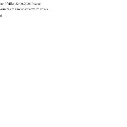
ar Pfeiffer
22.06.2026
Poznań
okim żalem zawiadamiamy, że dnia 7...
ej