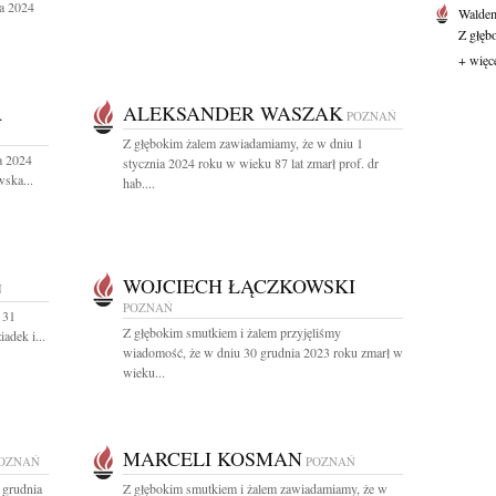
ia 2024
Waldem
Z głęb
+ więc
A
ALEKSANDER WASZAK
POZNAŃ
Z głębokim żalem zawiadamiamy, że w dniu 1
a 2024
stycznia 2024 roku w wieku 87 lat zmarł prof. dr
wska...
hab....
WOJCIECH ŁĄCZKOWSKI
Ń
POZNAŃ
 31
Z głębokim smutkiem i żalem przyjęliśmy
adek i...
wiadomość, że w dniu 30 grudnia 2023 roku zmarł w
wieku...
MARCELI KOSMAN
OZNAŃ
POZNAŃ
 grudnia
Z głębokim smutkiem i żalem zawiadamiamy, że w