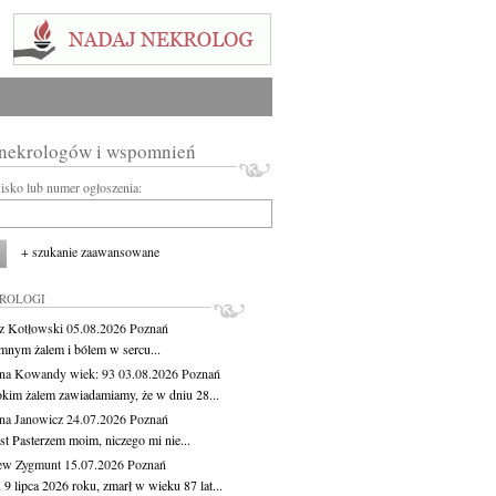
 nekrologów i wspomnień
wisko lub numer ogłoszenia:
+ szukanie zaawansowane
KROLOGI
z Kotłowski
05.08.2026
Poznań
mnym żalem i bólem w sercu...
yna Kowandy
wiek: 93
03.08.2026
Poznań
okim żalem zawiadamiamy, że w dniu 28...
na Janowicz
24.07.2026
Poznań
st Pasterzem moim, niczego mi nie...
ew Zygmunt
15.07.2026
Poznań
9 lipca 2026 roku, zmarł w wieku 87 lat...