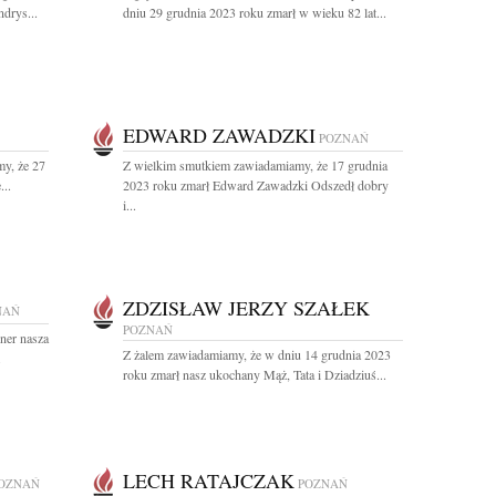
drys...
dniu 29 grudnia 2023 roku zmarł w wieku 82 lat...
EDWARD ZAWADZKI
POZNAŃ
y, że 27
Z wielkim smutkiem zawiadamiamy, że 17 grudnia
...
2023 roku zmarł Edward Zawadzki Odszedł dobry
i...
ZDZISŁAW JERZY SZAŁEK
NAŃ
POZNAŃ
ner nasza
Z żalem zawiadamiamy, że w dniu 14 grudnia 2023
.
roku zmarł nasz ukochany Mąż, Tata i Dziadziuś...
LECH RATAJCZAK
OZNAŃ
POZNAŃ