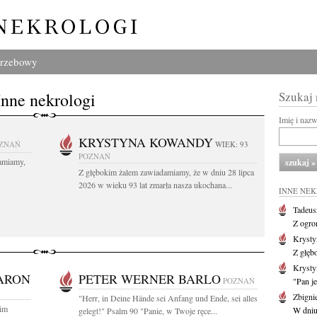
grzebowy
Inne nekrologi
Szukaj
Imię i naz
KRYSTYNA KOWANDY
ZNAŃ
WIEK: 93
POZNAŃ
amiamy,
Z głębokim żalem zawiadamiamy, że w dniu 28 lipca
2026 w wieku 93 lat zmarła nasza ukochana...
INNE NE
Tadeus
Z ogro
Kryst
Z głęb
Krysty
ARON
PETER WERNER BARLO
POZNAŃ
"Pan je
Zbigni
"Herr, in Deine Hände sei Anfang und Ende, sei alles
kim
W dniu 
gelegt!" Psalm 90 "Panie, w Twoje ręce...