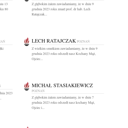
niu 13
Z głębokim żalem zawiadamiamy, że w dniu 9
eku 80
grudnia 2023 roku zmarł prof. dr hab. Lech
Ratajczak...
LECH RATAJCZAK
NAŃ
POZNAŃ
łki
Z wielkim smutkiem zawiadamiamy, że w dniu 9
grudnia 2023 roku odszedł nasz Kochany Mąż,
Ojciec...
MICHAŁ STASIAKIEWICZ
Ń
POZNAŃ
dnia 2023
Z głębokim żalem zawiadamiamy, że w dniu 7
..
grudnia 2023 roku odszedł nasz kochany Mąż,
Ojciec i...