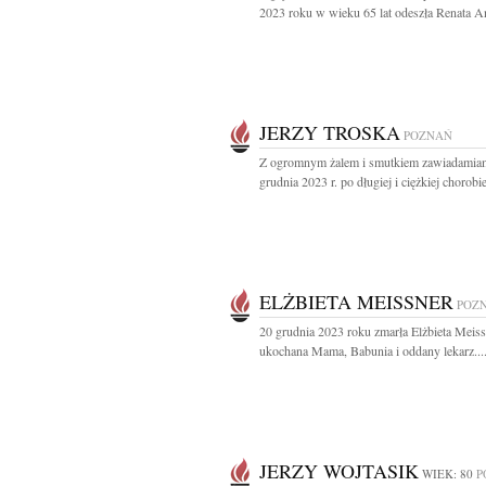
2023 roku w wieku 65 lat odeszła Renata An
JERZY TROSKA
POZNAŃ
Z ogromnym żalem i smutkiem zawiadamiam
grudnia 2023 r. po długiej i ciężkiej chorobie
ELŻBIETA MEISSNER
POZ
20 grudnia 2023 roku zmarła Elżbieta Meiss
ukochana Mama, Babunia i oddany lekarz...
JERZY WOJTASIK
WIEK: 80
P