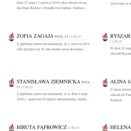
Dnia 27 maja i 2 czerwca 2018 roku odeszli od nas
2018 roku w wi
ukochani Rodzice i Dziadkowie Sabina i Tadeusz...
ZOFIA ZAGAJA
RYSZAR
WIEK: 82
LUBLIN
LUBLIN
Z głębokim żalem zawiadamiamy, że 1 czerwca 2018
W dniu 20 maj
roku przeżywszy 82 lata zmarła nasza ukochana...
odszedł Rysza
STANISŁAWA ZIEMNICKA
ALINA 
WIEK:
97
LUBLIN
Z żalem inform
Z głębokim żalem zawiadamiamy, że w dniu 6 maja
odeszła do Pa
2018 r., opatrzona Świętymi sakramentami, zmarła...
Szpunar...
BIRUTA FĄFROWICZ
HELENA
LUBLIN