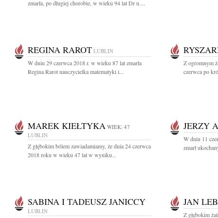
zmarła, po długiej chorobie, w wieku 94 lat Dr n....
REGINA RAROT
RYSZAR
LUBLIN
W dniu 29 czerwca 2018 r. w wieku 87 lat zmarła
Z ogromnym ża
Regina Rarot nauczycielka matematyki i...
czerwca po krót
MAREK KIEŁTYKA
JERZY 
WIEK: 47
LUBLIN
W dniu 11 czer
Z głębokim bólem zawiadamiamy, że dnia 24 czerwca
zmarł ukochany 
2018 roku w wieku 47 lat w wyniku...
SABINA I TADEUSZ JANICCY
JAN LE
LUBLIN
Z głębokim ża