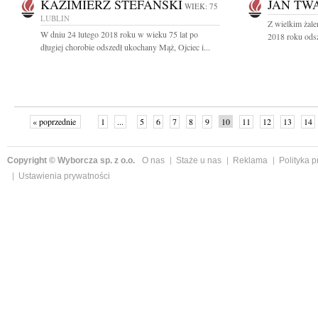
KAZIMIERZ STEFAŃSKI
JAN TW
WIEK: 75
LUBLIN
Z wielkim żal
W dniu 24 lutego 2018 roku w wieku 75 lat po
2018 roku odsz
długiej chorobie odszedł ukochany Mąż, Ojciec i...
« poprzednie
1
...
5
6
7
8
9
10
11
12
13
14
Copyright © Wyborcza sp. z o.o.
O nas
Staże u nas
Reklama
Polityka 
Ustawienia prywatności