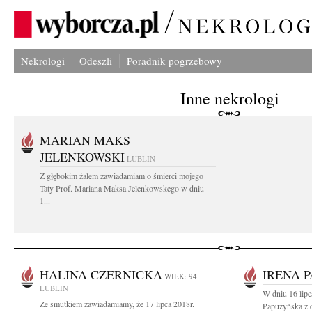
Nekrologi
Odeszli
Poradnik pogrzebowy
Inne nekrologi
MARIAN MAKS
JELENKOWSKI
LUBLIN
Z głębokim żalem zawiadamiam o śmierci mojego
Taty Prof. Mariana Maksa Jelenkowskego w dniu
1...
HALINA CZERNICKA
IRENA 
WIEK: 94
LUBLIN
W dniu 16 lipc
Ze smutkiem zawiadamiamy, że 17 lipca 2018r.
Papużyńska z.