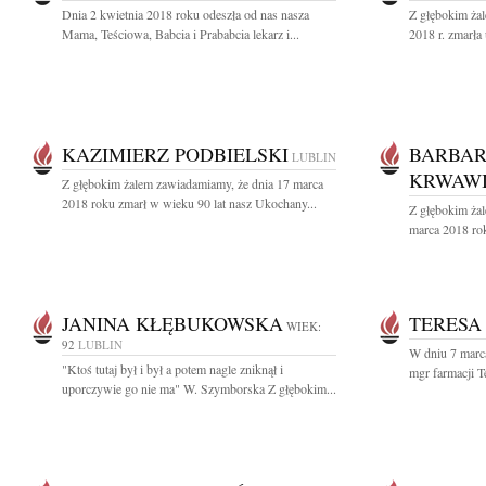
Dnia 2 kwietnia 2018 roku odeszła od nas nasza
Z głębokim ża
Mama, Teściowa, Babcia i Prababcia lekarz i...
2018 r. zmarła
KAZIMIERZ PODBIELSKI
BARBAR
LUBLIN
KRWAW
Z głębokim żalem zawiadamiamy, że dnia 17 marca
2018 roku zmarł w wieku 90 lat nasz Ukochany...
Z głębokim ża
marca 2018 rok
JANINA KŁĘBUKOWSKA
TERESA 
WIEK:
92
LUBLIN
W dniu 7 marca
"Ktoś tutaj był i był a potem nagle zniknął i
mgr farmacji T
uporczywie go nie ma" W. Szymborska Z głębokim...