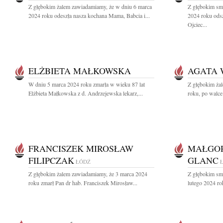
Z głębokim żalem zawiadamiamy, że w dniu 6 marca
Z głębokim sm
2024 roku odeszła nasza kochana Mama, Babcia i...
2024 roku ods
Ojciec...
ELŻBIETA MAŁKOWSKA
AGATA 
W dniu 5 marca 2024 roku zmarła w wieku 87 lat
Z głębokim ża
Elżbieta Małkowska z d. Andrzejewska lekarz,...
roku, po walce 
FRANCISZEK MIROSŁAW
MAŁGOR
FILIPCZAK
GLANC
ŁÓDŹ
Z głębokim żalem zawiadamiamy, że 3 marca 2024
Z głębokim sm
roku zmarł Pan dr hab. Franciszek Mirosław...
lutego 2024 rok