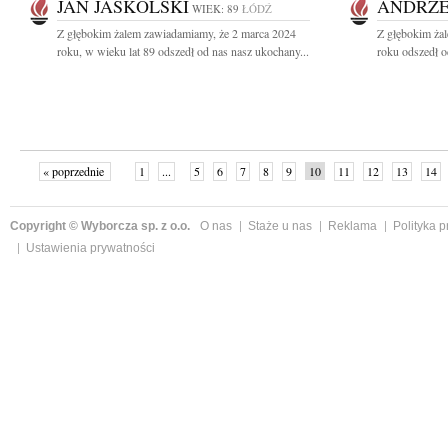
JAN JASKÓLSKI
ANDRZE
WIEK: 89
ŁÓDŹ
Z głębokim żalem zawiadamiamy, że 2 marca 2024
Z głębokim ża
roku, w wieku lat 89 odszedł od nas nasz ukochany...
roku odszedł o
« poprzednie
1
...
5
6
7
8
9
10
11
12
13
14
Copyright © Wyborcza sp. z o.o.
O nas
Staże u nas
Reklama
Polityka 
Ustawienia prywatności