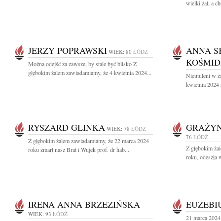
wielki żal, a ch
JERZY POPRAWSKI
ANNA S
WIEK: 80
ŁÓDŹ
KOŚMID
Można odejść za zawsze, by stale być blisko Z
głębokim żalem zawiadamiamy, że 4 kwietnia 2024...
Nieutuleni w ż
kwietnia 2024 
RYSZARD GLINKA
GRAŻY
WIEK: 78
ŁÓDŹ
76
ŁÓDŹ
Z głębokim żalem zawiadamiamy, że 22 marca 2024
Z głębokim ża
roku zmarł nasz Brat i Wujek prof. dr hab....
roku, odeszła 
IRENA ANNA BRZEZIŃSKA
EUZEBI
WIEK: 93
ŁÓDŹ
21 marca 2024 