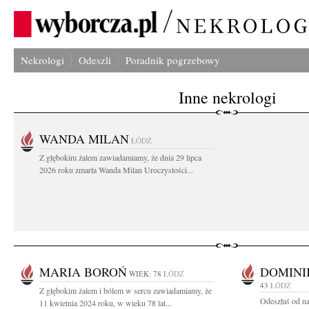
Nekrologi
Odeszli
Poradnik pogrzebowy
Inne nekrologi
WANDA MILAN
ŁÓDŹ
Z głębokim żalem zawiadamiamy, że dnia 29 lipca
2026 roku zmarła Wanda Milan Uroczystości...
MARIA BOROŃ
DOMINI
WIEK: 78
ŁÓDŹ
43
ŁÓDŹ
Z głębokim żalem i bólem w sercu zawiadamiamy, że
Odeszłaś od na
11 kwietnia 2024 roku, w wieku 78 lat...