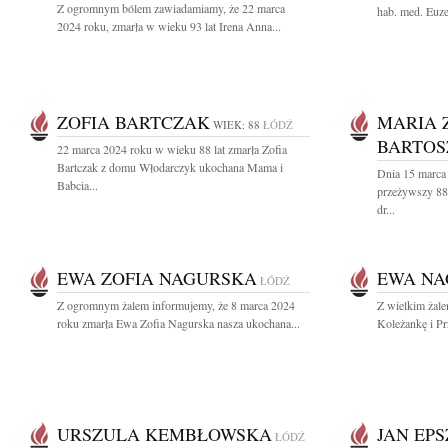
Z ogromnym bólem zawiadamiamy, że 22 marca
hab. med. Euz
2024 roku, zmarła w wieku 93 lat Irena Anna...
ZOFIA BARTCZAK
MARIA 
WIEK: 88
ŁÓDŹ
BARTOS
22 marca 2024 roku w wieku 88 lat zmarła Zofia
Bartczak z domu Włodarczyk ukochana Mama i
Dnia 15 marca
Babcia...
przeżywszy 88 
dr...
EWA ZOFIA NAGURSKA
EWA NA
ŁÓDŹ
Z ogromnym żalem informujemy, że 8 marca 2024
Z wielkim żal
roku zmarła Ewa Zofia Nagurska nasza ukochana...
Koleżankę i Pr
URSZULA KEMBŁOWSKA
JAN EP
ŁÓDŹ