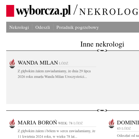
Nekrologi
Odeszli
Poradnik pogrzebowy
Inne nekrologi
WANDA MILAN
ŁÓDŹ
Z głębokim żalem zawiadamiamy, że dnia 29 lipca
2026 roku zmarła Wanda Milan Uroczystości...
MARIA BOROŃ
DOMINI
WIEK: 78
ŁÓDŹ
43
ŁÓDŹ
Z głębokim żalem i bólem w sercu zawiadamiamy, że
Odeszłaś od na
11 kwietnia 2024 roku, w wieku 78 lat...