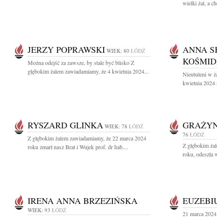
wielki żal, a ch
JERZY POPRAWSKI
ANNA S
WIEK: 80
ŁÓDŹ
KOŚMID
Można odejść za zawsze, by stale być blisko Z
głębokim żalem zawiadamiamy, że 4 kwietnia 2024...
Nieutuleni w ż
kwietnia 2024 
RYSZARD GLINKA
GRAŻY
WIEK: 78
ŁÓDŹ
76
ŁÓDŹ
Z głębokim żalem zawiadamiamy, że 22 marca 2024
Z głębokim ża
roku zmarł nasz Brat i Wujek prof. dr hab....
roku, odeszła 
IRENA ANNA BRZEZIŃSKA
EUZEBI
WIEK: 93
ŁÓDŹ
21 marca 2024 