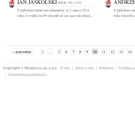
JAN JASKÓLSKI
ANDRZE
WIEK: 89
ŁÓDŹ
Z głębokim żalem zawiadamiamy, że 2 marca 2024
Z głębokim ża
roku, w wieku lat 89 odszedł od nas nasz ukochany...
roku odszedł o
« poprzednie
1
...
5
6
7
8
9
10
11
12
13
14
Copyright © Wyborcza sp. z o.o.
O nas
Staże u nas
Reklama
Polityka 
Ustawienia prywatności