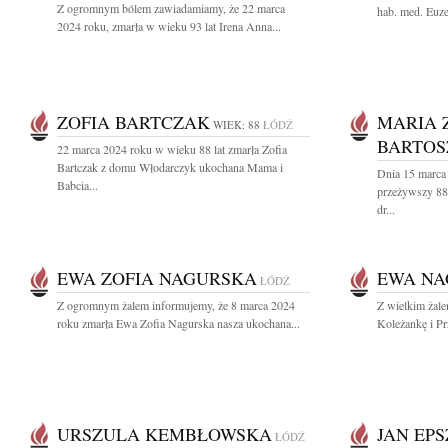
Z ogromnym bólem zawiadamiamy, że 22 marca
hab. med. Euz
2024 roku, zmarła w wieku 93 lat Irena Anna...
ZOFIA BARTCZAK
MARIA 
WIEK: 88
ŁÓDŹ
BARTOS
22 marca 2024 roku w wieku 88 lat zmarła Zofia
Bartczak z domu Włodarczyk ukochana Mama i
Dnia 15 marca
Babcia...
przeżywszy 88 
dr...
EWA ZOFIA NAGURSKA
EWA NA
ŁÓDŹ
Z ogromnym żalem informujemy, że 8 marca 2024
Z wielkim żal
roku zmarła Ewa Zofia Nagurska nasza ukochana...
Koleżankę i Pr
URSZULA KEMBŁOWSKA
JAN EP
ŁÓDŹ