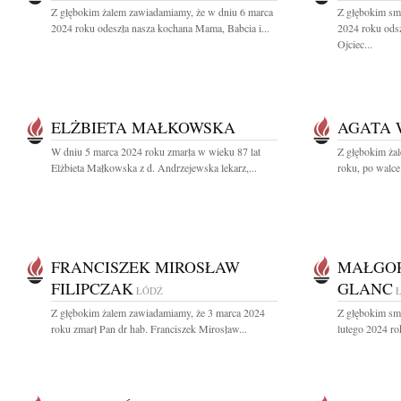
Z głębokim żalem zawiadamiamy, że w dniu 6 marca
Z głębokim sm
2024 roku odeszła nasza kochana Mama, Babcia i...
2024 roku ods
Ojciec...
ELŻBIETA MAŁKOWSKA
AGATA 
W dniu 5 marca 2024 roku zmarła w wieku 87 lat
Z głębokim ża
Elżbieta Małkowska z d. Andrzejewska lekarz,...
roku, po walce 
FRANCISZEK MIROSŁAW
MAŁGOR
FILIPCZAK
GLANC
ŁÓDŹ
Z głębokim żalem zawiadamiamy, że 3 marca 2024
Z głębokim sm
roku zmarł Pan dr hab. Franciszek Mirosław...
lutego 2024 rok