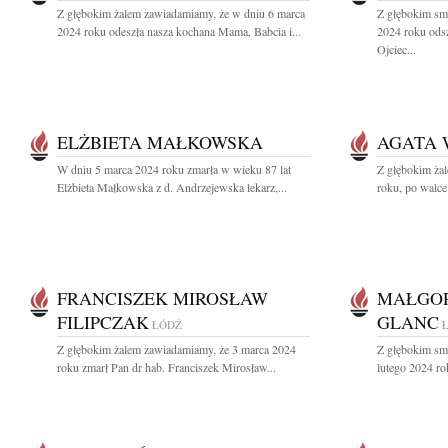
Z głębokim żalem zawiadamiamy, że w dniu 6 marca
Z głębokim sm
2024 roku odeszła nasza kochana Mama, Babcia i...
2024 roku ods
Ojciec...
ELŻBIETA MAŁKOWSKA
AGATA 
W dniu 5 marca 2024 roku zmarła w wieku 87 lat
Z głębokim ża
Elżbieta Małkowska z d. Andrzejewska lekarz,...
roku, po walce 
FRANCISZEK MIROSŁAW
MAŁGOR
FILIPCZAK
GLANC
ŁÓDŹ
Z głębokim żalem zawiadamiamy, że 3 marca 2024
Z głębokim sm
roku zmarł Pan dr hab. Franciszek Mirosław...
lutego 2024 rok