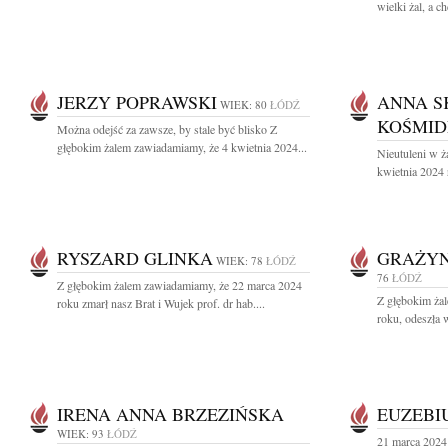
wielki żal, a ch
JERZY POPRAWSKI
ANNA S
WIEK: 80
ŁÓDŹ
KOŚMID
Można odejść za zawsze, by stale być blisko Z
głębokim żalem zawiadamiamy, że 4 kwietnia 2024...
Nieutuleni w ż
kwietnia 2024 
RYSZARD GLINKA
GRAŻY
WIEK: 78
ŁÓDŹ
76
ŁÓDŹ
Z głębokim żalem zawiadamiamy, że 22 marca 2024
Z głębokim ża
roku zmarł nasz Brat i Wujek prof. dr hab....
roku, odeszła 
IRENA ANNA BRZEZIŃSKA
EUZEBI
WIEK: 93
ŁÓDŹ
21 marca 2024 