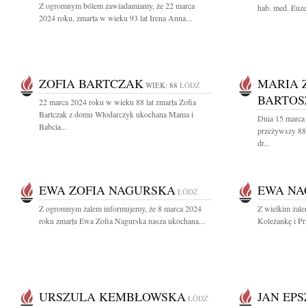
Z ogromnym bólem zawiadamiamy, że 22 marca
hab. med. Euz
2024 roku, zmarła w wieku 93 lat Irena Anna...
ZOFIA BARTCZAK
MARIA 
WIEK: 88
ŁÓDŹ
BARTOS
22 marca 2024 roku w wieku 88 lat zmarła Zofia
Bartczak z domu Włodarczyk ukochana Mama i
Dnia 15 marca
Babcia...
przeżywszy 88 
dr...
EWA ZOFIA NAGURSKA
EWA NA
ŁÓDŹ
Z ogromnym żalem informujemy, że 8 marca 2024
Z wielkim żal
roku zmarła Ewa Zofia Nagurska nasza ukochana...
Koleżankę i Pr
URSZULA KEMBŁOWSKA
JAN EP
ŁÓDŹ