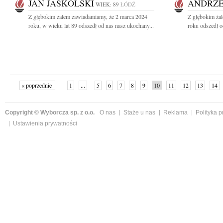
JAN JASKÓLSKI
ANDRZE
WIEK: 89
ŁÓDŹ
Z głębokim żalem zawiadamiamy, że 2 marca 2024
Z głębokim ża
roku, w wieku lat 89 odszedł od nas nasz ukochany...
roku odszedł o
« poprzednie
1
...
5
6
7
8
9
10
11
12
13
14
Copyright © Wyborcza sp. z o.o.
O nas
Staże u nas
Reklama
Polityka 
Ustawienia prywatności