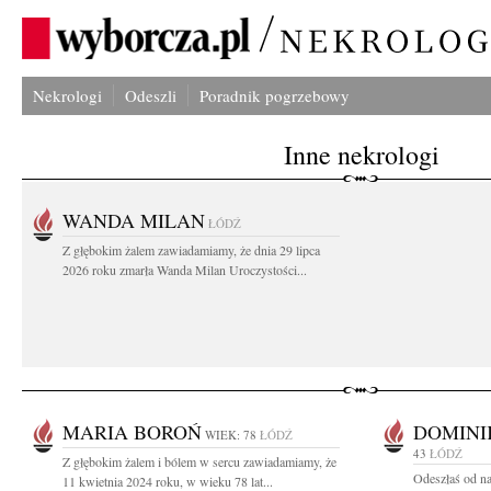
Nekrologi
Odeszli
Poradnik pogrzebowy
Inne nekrologi
WANDA MILAN
ŁÓDŹ
Z głębokim żalem zawiadamiamy, że dnia 29 lipca
2026 roku zmarła Wanda Milan Uroczystości...
MARIA BOROŃ
DOMINI
WIEK: 78
ŁÓDŹ
43
ŁÓDŹ
Z głębokim żalem i bólem w sercu zawiadamiamy, że
Odeszłaś od na
11 kwietnia 2024 roku, w wieku 78 lat...