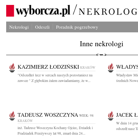
Nekrologi
Odeszli
Poradnik pogrzebowy
Inne nekrologi
KAZIMIERZ ŁODZIŃSKI
WŁADYS
KRAKÓW
"Odszedłeś lecz w sercach naszych pozostaniesz na
Władysław Mice
zawsze " Z głębokim żalem zawiadamiamy, że w...
średnich Nowej
TADEUSZ WOSZCZYNA
JACEK 
WIEK: 98
KRAKÓW
W dniu 14 grud
inż. Tadeusz Woszczyna Kochany Ojciec, Dziadek i
odszedł nasz T
Pradziadek Przeżywszy lat 98, zmarł dnia 24...