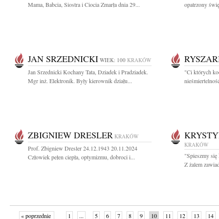
Mama, Babcia, Siostra i Ciocia Zmarła dnia 29...
opatrzony świę
JAN SRZEDNICKI
RYSZAR
WIEK: 100
KRAKÓW
Jan Srzednicki Kochany Tata, Dziadek i Pradziadek.
"Ci których ko
Mgr inż. Elektronik. Były kierownik działu...
nieśmiertelnoś
ZBIGNIEW DRESLER
KRYSTY
KRAKÓW
KRAKÓW
Prof. Zbigniew Dresler 24.12.1943 20.11.2024
"Spieszmy się 
Człowiek pełen ciepła, optymizmu, dobroci i...
Z żalem zawiad
« poprzednie
1
...
5
6
7
8
9
10
11
12
13
14