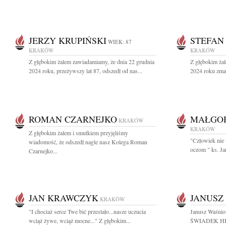
JERZY KRUPIŃSKI
STEFAN
WIEK: 87
KRAKÓW
KRAKÓW
Z głębokim żalem zawiadamiamy, że dnia 22 grudnia
Z głębokim ża
2024 roku, przeżywszy lat 87, odszedł od nas...
2024 roku zmar
ROMAN CZARNEJKO
MAŁGO
KRAKÓW
KRAKÓW
Z głębokim żalem i smutkiem przyjęliśmy
"Człowiek nie
wiadomość, że odszedł nagle nasz Kolega Roman
oczom " ks. J
Czarnejko...
JAN KRAWCZYK
JANUSZ
KRAKÓW
"I chociaż serce Twe bić przestało...nasze uczucia
Janusz Waśn
wciąż żywe, wciąż mocne..." Z głębokim...
ŚWIADEK HI