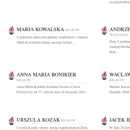
NAZISTOWSK
MARIA KOWALSKA
ANDRZE
KRAKÓW
78
KRAKÓW
Z głębokim żalem przyjęliśmy wiadomość o śmierci
Dnia 5 grudnia
Marii Kowalskiej Mamy naszego kolegi,...
Andrzej Rucha
Brat...
ANNA MARIA RONIKIER
WACŁA
KRAKÓW
KRAKÓW
Anna Maria Ronikier kochana Siostra i Ciocia
Wacław Kaczma
Przeżywszy lat 77, odeszła dnia 26 listopada 2024...
Dziadek i Brat 
URSZULA KOZAK
JACEK I
KRAKÓW
Urszula Kozak z domu Auriga najukochańsza Żona,
W dniu 26 list