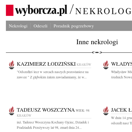
Nekrologi
Odeszli
Poradnik pogrzebowy
Inne nekrologi
KAZIMIERZ ŁODZIŃSKI
WŁADYS
KRAKÓW
"Odszedłeś lecz w sercach naszych pozostaniesz na
Władysław Mice
zawsze " Z głębokim żalem zawiadamiamy, że w...
średnich Nowej
TADEUSZ WOSZCZYNA
JACEK 
WIEK: 98
KRAKÓW
W dniu 14 grud
inż. Tadeusz Woszczyna Kochany Ojciec, Dziadek i
odszedł nasz T
Pradziadek Przeżywszy lat 98, zmarł dnia 24...