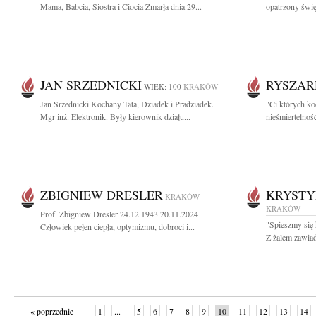
Mama, Babcia, Siostra i Ciocia Zmarła dnia 29...
opatrzony świę
JAN SRZEDNICKI
RYSZAR
WIEK: 100
KRAKÓW
Jan Srzednicki Kochany Tata, Dziadek i Pradziadek.
"Ci których ko
Mgr inż. Elektronik. Były kierownik działu...
nieśmiertelnoś
ZBIGNIEW DRESLER
KRYSTY
KRAKÓW
KRAKÓW
Prof. Zbigniew Dresler 24.12.1943 20.11.2024
"Spieszmy się 
Człowiek pełen ciepła, optymizmu, dobroci i...
Z żalem zawiad
« poprzednie
1
...
5
6
7
8
9
10
11
12
13
14