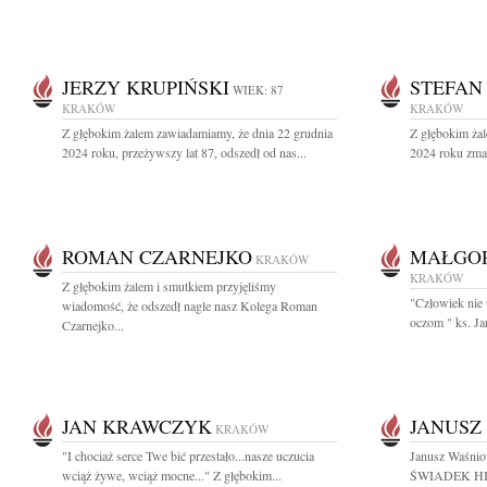
JERZY KRUPIŃSKI
STEFAN
WIEK: 87
KRAKÓW
KRAKÓW
Z głębokim żalem zawiadamiamy, że dnia 22 grudnia
Z głębokim ża
2024 roku, przeżywszy lat 87, odszedł od nas...
2024 roku zmar
ROMAN CZARNEJKO
MAŁGO
KRAKÓW
KRAKÓW
Z głębokim żalem i smutkiem przyjęliśmy
"Człowiek nie
wiadomość, że odszedł nagle nasz Kolega Roman
oczom " ks. J
Czarnejko...
JAN KRAWCZYK
JANUSZ
KRAKÓW
"I chociaż serce Twe bić przestało...nasze uczucia
Janusz Waśn
wciąż żywe, wciąż mocne..." Z głębokim...
ŚWIADEK HI