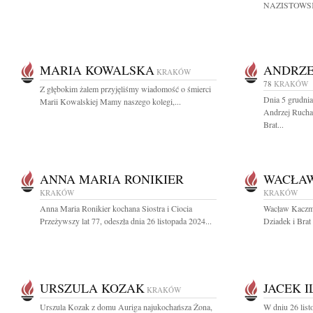
NAZISTOWSK
MARIA KOWALSKA
ANDRZE
KRAKÓW
78
KRAKÓW
Z głębokim żalem przyjęliśmy wiadomość o śmierci
Dnia 5 grudnia
Marii Kowalskiej Mamy naszego kolegi,...
Andrzej Rucha
Brat...
ANNA MARIA RONIKIER
WACŁA
KRAKÓW
KRAKÓW
Anna Maria Ronikier kochana Siostra i Ciocia
Wacław Kaczma
Przeżywszy lat 77, odeszła dnia 26 listopada 2024...
Dziadek i Brat 
URSZULA KOZAK
JACEK I
KRAKÓW
Urszula Kozak z domu Auriga najukochańsza Żona,
W dniu 26 list