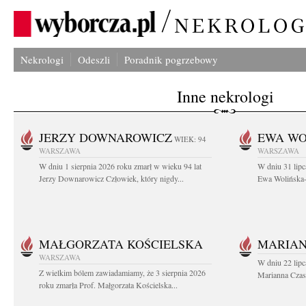
Nekrologi
Odeszli
Poradnik pogrzebowy
Inne nekrologi
JERZY DOWNAROWICZ
EWA WO
WIEK: 94
WARSZAWA
WARSZAWA
W dniu 1 sierpnia 2026 roku zmarł w wieku 94 lat
W dniu 31 lipc
Jerzy Downarowicz Człowiek, który nigdy...
Ewa Wolińska-W
MAŁGORZATA KOŚCIELSKA
MARIAN
WARSZAWA
W dniu 22 lipc
Z wielkim bólem zawiadamiamy, że 3 sierpnia 2026
Marianna Czas
roku zmarła Prof. Małgorzata Kościelska...