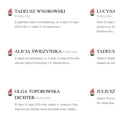
TADEUSZ WNOROWSKI
LUCYNA
WARSZAWA
WARSZAWA
Z głębokim żalem zawiadamiamy, że w dniu 23 maja
Dnia 22 maja 2
2026 roku w wieku 93 lat zmarł nasz...
przeżywszy 85 
Brudnowska...
ALICJA ŚWIEŻYŃSKA
TADEUS
WARSZAWA
Z żalem zawiadamiamy, że w dniu 24 maja 2026 roku
Tadeusz Majda
odeszła Alicja Świeżyńska z d. Mucha Msza...
chmura nie zdo
OLGA TOPOROWSKA
JULIUS
DICHTER
WARSZAWA
Juliusz Nowack
88, zmarł dnia
W dniu 24 maja 2026 roku zmarła w Ameryce Olga
Toporowska Dichter nasza ukochana Żona, Matka,...