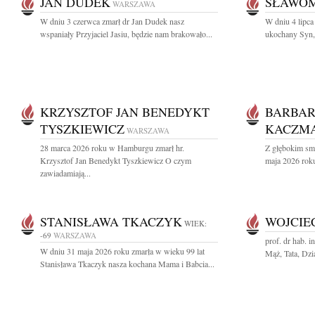
JAN DUDEK
SŁAWOM
WARSZAWA
W dniu 3 czerwca zmarł dr Jan Dudek nasz
W dniu 4 lipca
wspaniały Przyjaciel Jasiu, będzie nam brakowało...
ukochany Syn, 
KRZYSZTOF JAN BENEDYKT
BARBA
TYSZKIEWICZ
KACZMA
WARSZAWA
28 marca 2026 roku w Hamburgu zmarł hr.
Z głębokim sm
Krzysztof Jan Benedykt Tyszkiewicz O czym
maja 2026 roku
zawiadamiają...
STANISŁAWA TKACZYK
WOJCIE
WIEK:
-69
WARSZAWA
prof. dr hab. 
W dniu 31 maja 2026 roku zmarła w wieku 99 lat
Mąż, Tata, Dzia
Stanisława Tkaczyk nasza kochana Mama i Babcia...