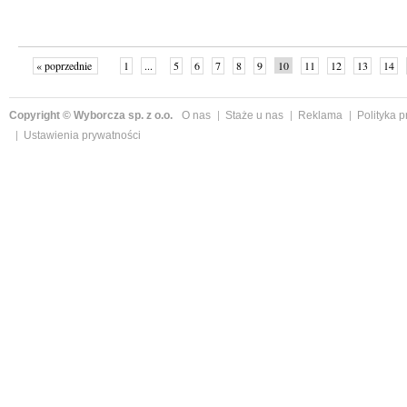
« poprzednie
1
...
5
6
7
8
9
10
11
12
13
14
Copyright © Wyborcza sp. z o.o.
O nas
Staże u nas
Reklama
Polityka 
Ustawienia prywatności