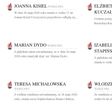
JOANNA KISIEL
ELŻBIE
WARSZAWA
KUCZA
W dniu 26 maja 2026 roku zmarła w wieku 71 lat
Joanna Kisiel Uroczystości pogrzebowe odbędą się...
Ostatnie pożeg
Rusieckiej-Kuc
MARIAN DYDO
IZABEL
WARSZAWA
STAPIŃ
Z głębokim żalem zawiadamiany, że w dniu 26 maja
2026 roku zmarł płk dypl. inż. Marian Dydo...
Z głębokim żal
zmarła w wieku 
TERESA MICHAŁOWSKA
WŁODZI
WARSZAWA
WARSZAWA
Z wielkim smutkiem zawiadamiamy, że 28 maja 2026
Ze smutkiem z
roku, zmarła nasza Najukochańsza Mama i Babcia...
wieku 84 lat z