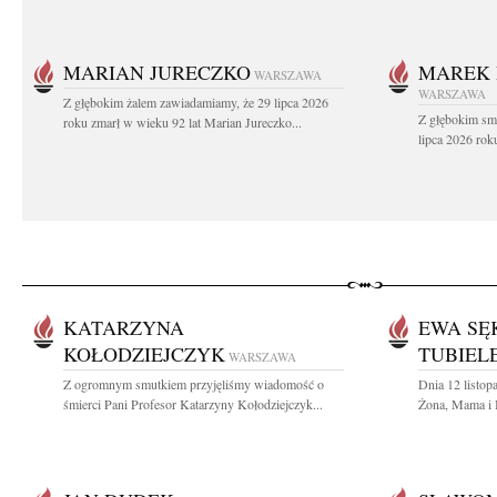
MARIAN JURECZKO
MAREK 
WARSZAWA
WARSZAWA
Z głębokim żalem zawiadamiamy, że 29 lipca 2026
Z głębokim sm
roku zmarł w wieku 92 lat Marian Jureczko...
lipca 2026 rok
KATARZYNA
EWA SĘ
KOŁODZIEJCZYK
TUBIEL
WARSZAWA
Z ogromnym smutkiem przyjęliśmy wiadomość o
Dnia 12 listop
śmierci Pani Profesor Katarzyny Kołodziejczyk...
Żona, Mama i B