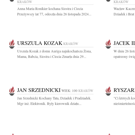
KRAKÓW
KRAKÓW
Anna Maria Ronikier kochana Siostra i Ciocia
Wacław Kaczma
Przeżywszy lat 77, odeszła dnia 26 listopada 2024...
Dziadek i Brat 
URSZULA KOZAK
JACEK I
KRAKÓW
Urszula Kozak z domu Auriga najukochańsza Żona,
W dniu 26 list
Mama, Babcia, Siostra i Ciocia Zmarła dnia 29...
opatrzony świę
JAN SRZEDNICKI
RYSZAR
WIEK: 100
KRAKÓW
Jan Srzednicki Kochany Tata, Dziadek i Pradziadek.
"Ci których ko
Mgr inż. Elektronik. Były kierownik działu...
nieśmiertelnoś