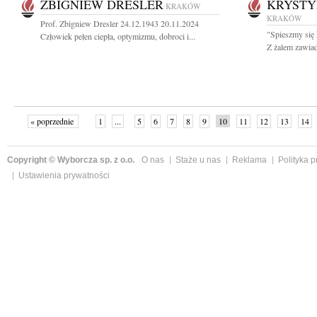
ZBIGNIEW DRESLER
KRYSTY
KRAKÓW
KRAKÓW
Prof. Zbigniew Dresler 24.12.1943 20.11.2024
"Spieszmy się 
Człowiek pełen ciepła, optymizmu, dobroci i...
Z żalem zawiad
« poprzednie
1
...
5
6
7
8
9
10
11
12
13
14
Copyright © Wyborcza sp. z o.o.
O nas
Staże u nas
Reklama
Polityka 
Ustawienia prywatności