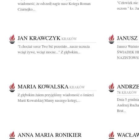
"Człowiek nie
wiadomość, że odszedł nagle nasz Kolega Roman
oczom " ks. J
Czarnejko...
JAN KRAWCZYK
JANUSZ
KRAKÓW
"I chociaż serce Twe bić przestało...nasze uczucia
Janusz Waśn
wciąż żywe, wciąż mocne..." Z głębokim...
ŚWIADEK HI
NAZISTOWSK
MARIA KOWALSKA
ANDRZE
KRAKÓW
78
KRAKÓW
Z głębokim żalem przyjęliśmy wiadomość o śmierci
Dnia 5 grudnia
Marii Kowalskiej Mamy naszego kolegi,...
Andrzej Rucha
Brat...
ANNA MARIA RONIKIER
WACŁA