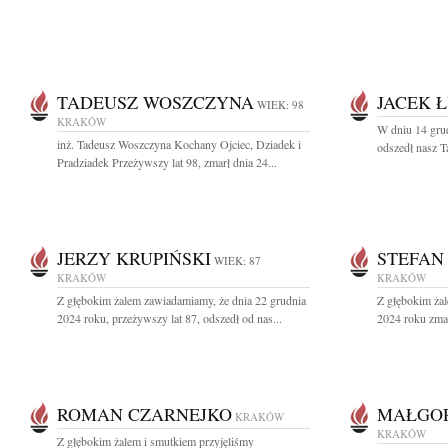
TADEUSZ WOSZCZYNA
JACEK 
WIEK: 98
KRAKÓW
W dniu 14 grud
inż. Tadeusz Woszczyna Kochany Ojciec, Dziadek i
odszedł nasz T
Pradziadek Przeżywszy lat 98, zmarł dnia 24...
JERZY KRUPIŃSKI
STEFAN
WIEK: 87
KRAKÓW
KRAKÓW
Z głębokim żalem zawiadamiamy, że dnia 22 grudnia
Z głębokim ża
2024 roku, przeżywszy lat 87, odszedł od nas...
2024 roku zmar
ROMAN CZARNEJKO
MAŁGO
KRAKÓW
KRAKÓW
Z głębokim żalem i smutkiem przyjęliśmy