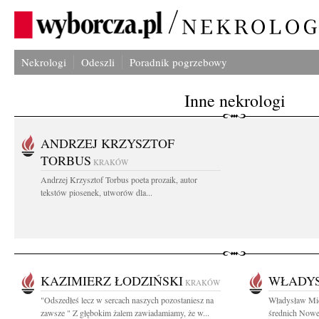
Nekrologi
Odeszli
Poradnik pogrzebowy
Inne nekrologi
ANDRZEJ KRZYSZTOF
TORBUS
KRAKÓW
Andrzej Krzysztof Torbus poeta prozaik, autor
tekstów piosenek, utworów dla...
KAZIMIERZ ŁODZIŃSKI
WŁADYS
KRAKÓW
"Odszedłeś lecz w sercach naszych pozostaniesz na
Władysław Mice
zawsze " Z głębokim żalem zawiadamiamy, że w...
średnich Nowej