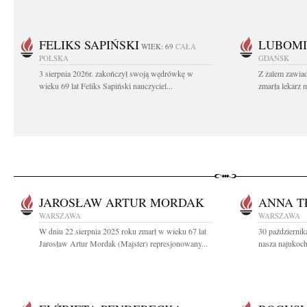
FELIKS SAPIŃSKI
LUBOMI
WIEK: 69
CAŁA
POLSKA
GDAŃSK
3 sierpnia 2026r. zakończył swoją wędrówkę w
Z żalem zawiad
wieku 69 lat Feliks Sapiński nauczyciel...
zmarła lekarz 
JAROSŁAW ARTUR MORDAK
ANNA 
WARSZAWA
WARSZAWA
W dniu 22 sierpnia 2025 roku zmarł w wieku 67 lat
30 październik
Jarosław Artur Mordak (Majster) represjonowany...
nasza najukoch