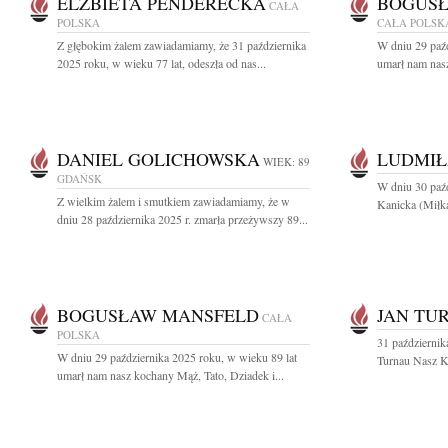
ELŻBIETA PENDERECKA
BOGUS
CAŁA
POLSKA
CAŁA POLSK
Z głębokim żalem zawiadamiamy, że 31 października
W dniu 29 paźd
2025 roku, w wieku 77 lat, odeszła od nas...
umarł nam nasz
DANIEL GOLICHOWSKA
LUDMIŁ
WIEK: 89
GDAŃSK
W dniu 30 paź
Z wielkim żalem i smutkiem zawiadamiamy, że w
Kanicka (Miłka
dniu 28 października 2025 r. zmarła przeżywszy 89...
BOGUSŁAW MANSFELD
JAN TU
CAŁA
POLSKA
31 październik
W dniu 29 października 2025 roku, w wieku 89 lat
Turnau Nasz Ko
umarł nam nasz kochany Mąż, Tato, Dziadek i...