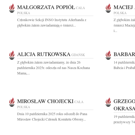
MAŁGORZATA POPIÓŁ
MACIEJ
CAŁA
POLSKA
POLSKA
Członkowie Sekcji INSO Instytutu Allerhanda z
Z głębokim ża
głębokim żalem zawiadamiają o śmierci...
śmierci Macie
i...
ALICJA RUTKOWSKA
BARBA
GDAŃSK
Z głębokim żalem zawiadamiamy, że dnia 26
14 październi
października 2025r. odeszła od nas Nasza Kochana
Babcia i Praba
Mama,...
MIROSŁAW CHOJECKI
GRZEGO
CAŁA
POLSKA
OKRAS
Dnia 10 października 2025 roku odszedł do Pana
19 październik
Mirosław Chojecki Członek Komitetu Obrony...
przeżywszy 74 