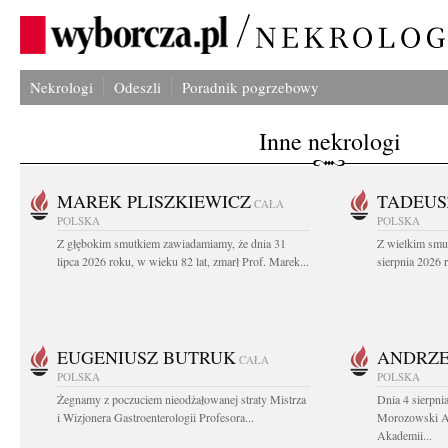
Nekrologi
Odeszli
Poradnik pogrzebowy
Inne nekrologi
MAREK PLISZKIEWICZ
TADEUS
CAŁA
POLSKA
POLSKA
Z głębokim smutkiem zawiadamiamy, że dnia 31
Z wielkim smu
lipca 2026 roku, w wieku 82 lat, zmarł Prof. Marek...
sierpnia 2026 r
EUGENIUSZ BUTRUK
ANDRZE
CAŁA
POLSKA
POLSKA
Żegnamy z poczuciem nieodżałowanej straty Mistrza
Dnia 4 sierpni
i Wizjonera Gastroenterologii Profesora...
Morozowski Ab
Akademii...