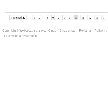
« poprzednie
1
...
5
6
7
8
9
10
11
12
13
14
Copyright © Wyborcza sp. z o.o.
O nas
Staże u nas
Reklama
Polityka 
Ustawienia prywatności