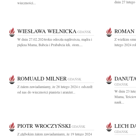
dniu 27 lutego
wieczności...
WIESŁAWA WELNICKA
ROMAN 
GDAŃSK
W dniu 27.02.2024roku odeszła najdroższa, mądra i
Z wielkim smu
piękna Mama, Babcia i Prababcia lek. stom....
lutego 2024 ro
ROMUALD MILNER
DANUT
GDAŃSK
GDAŃSK
Z żalem zawiadamiamy, że 28 lutego 2024 r. odszedł
W dniu 23 lut
od nas do wieczności pianista i aranżer...
Mama, Teściow
nauk...
PIOTR WROCZYŃSKI
LECH D
GDAŃSK
GDAŃSK
Z głębokim żalem zawiadamiamy, że 19 lutego 2024