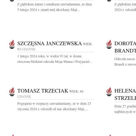
Z głębokim żalem i smutkiem zawiadamiam, że dnia
Z głębokim żal
5 lutego 2024 r. zmarł mój ukochany Mąż...
2024 r. odszed
SZCZĘSNA JANCZEWSKA
DOROTA
WIEK:
93
GDAŃSK
BRAND
1 lutego 2024 roku, w wieku 93 lat, w domu,
Odeszła nasza 
otoczona bliskimi odeszła Moja Mama i Przyjaciel...
Brandt z zawo
TOMASZ TRZECIAK
HELENA
WIEK: 86
GDAŃSK
STRZEL
Pogrążeni w rozpaczy zawiadamiamy, że w dniu 23
Dnia 27 grudni
stycznia 2024 r. odszedł od nas ukochany Mąż,...
najbliższych w