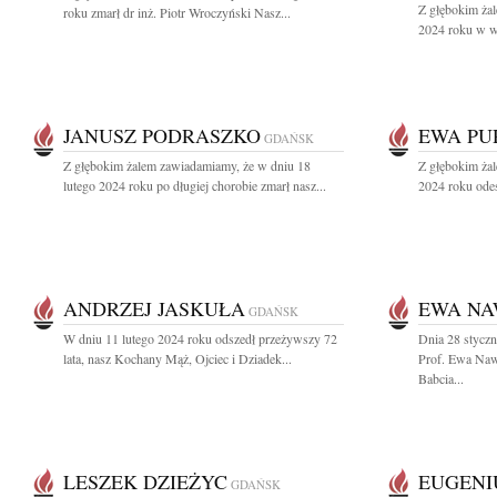
Z głębokim żal
roku zmarł dr inż. Piotr Wroczyński Nasz...
2024 roku w wi
JANUSZ PODRASZKO
EWA PU
GDAŃSK
Z głębokim żalem zawiadamiamy, że w dniu 18
Z głębokim żal
lutego 2024 roku po długiej chorobie zmarł nasz...
2024 roku ode
ANDRZEJ JASKUŁA
EWA N
GDAŃSK
W dniu 11 lutego 2024 roku odszedł przeżywszy 72
Dnia 28 styczn
lata, nasz Kochany Mąż, Ojciec i Dziadek...
Prof. Ewa Naw
Babcia...
LESZEK DZIEŻYC
EUGENI
GDAŃSK