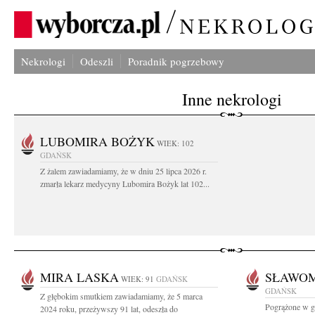
Nekrologi
Odeszli
Poradnik pogrzebowy
Inne nekrologi
LUBOMIRA BOŻYK
WIEK: 102
GDAŃSK
Z żalem zawiadamiamy, że w dniu 25 lipca 2026 r.
zmarła lekarz medycyny Lubomira Bożyk lat 102...
MIRA LASKA
SŁAWOM
WIEK: 91
GDAŃSK
GDAŃSK
Z głębokim smutkiem zawiadamiamy, że 5 marca
Pogrążone w g
2024 roku, przeżywszy 91 lat, odeszła do