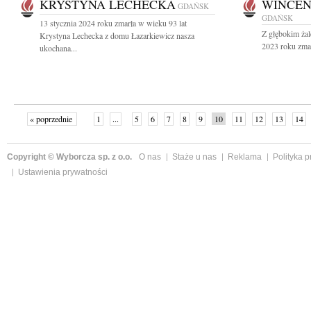
KRYSTYNA LECHECKA
WINCE
GDAŃSK
GDAŃSK
13 stycznia 2024 roku zmarła w wieku 93 lat
Z głębokim ża
Krystyna Lechecka z domu Łazarkiewicz nasza
2023 roku zmar
ukochana...
« poprzednie
1
...
5
6
7
8
9
10
11
12
13
14
Copyright © Wyborcza sp. z o.o.
O nas
Staże u nas
Reklama
Polityka 
Ustawienia prywatności