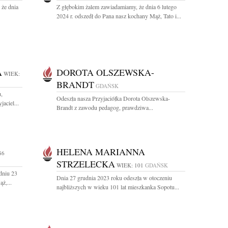
 że dnia
Z głębokim żalem zawiadamiamy, że dnia 6 lutego
2024 r. odszedł do Pana nasz kochany Mąż, Tato i...
A
DOROTA OLSZEWSKA-
WIEK:
BRANDT
GDAŃSK
u,
Odeszła nasza Przyjaciółka Dorota Olszewska-
aciel...
Brandt z zawodu pedagog, prawdziwa...
HELENA MARIANNA
86
STRZELECKA
WIEK: 101
GDAŃSK
dniu 23
Dnia 27 grudnia 2023 roku odeszła w otoczeniu
ż,...
najbliższych w wieku 101 lat mieszkanka Sopotu...