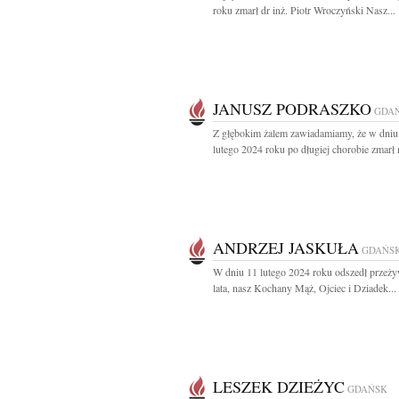
roku zmarł dr inż. Piotr Wroczyński Nasz...
JANUSZ PODRASZKO
GDA
Z głębokim żalem zawiadamiamy, że w dniu
lutego 2024 roku po długiej chorobie zmarł n
ANDRZEJ JASKUŁA
GDAŃS
W dniu 11 lutego 2024 roku odszedł przeż
lata, nasz Kochany Mąż, Ojciec i Dziadek...
LESZEK DZIEŻYC
GDAŃSK