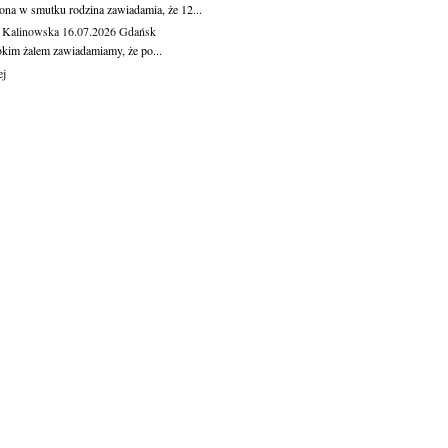
ona w smutku rodzina zawiadamia, że 12...
 Kalinowska
16.07.2026
Gdańsk
okim żalem zawiadamiamy, że po...
ej