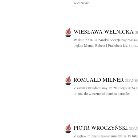
wieczności...
WIESŁAWA WELNICKA
G
W dniu 27.02.2024roku odeszła najdroższa,
piękna Mama, Babcia i Prababcia lek. stom..
ROMUALD MILNER
GDAŃS
Z żalem zawiadamiamy, że 28 lutego 2024 r.
od nas do wieczności pianista i aranżer...
PIOTR WROCZYŃSKI
GDAŃ
Z głębokim żalem zawiadamiamy, że 19 lut