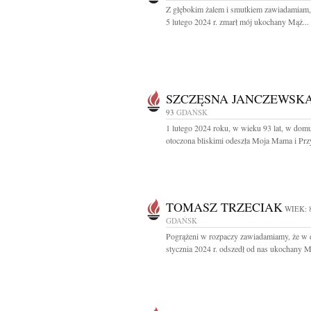
Z głębokim żalem i smutkiem zawiadamiam,
5 lutego 2024 r. zmarł mój ukochany Mąż...
SZCZĘSNA JANCZEWSK
93
GDAŃSK
1 lutego 2024 roku, w wieku 93 lat, w dom
otoczona bliskimi odeszła Moja Mama i Przyj
TOMASZ TRZECIAK
WIEK: 
GDAŃSK
Pogrążeni w rozpaczy zawiadamiamy, że w 
stycznia 2024 r. odszedł od nas ukochany Mą