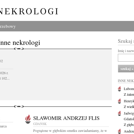
grzebowy
Inne nekrologi
Szukaj
Imię i naz
02
026 r.
 102...
INNE NE
Lubom
Z żale
Henryk
Z wiel
Jadwig
SŁAWOMIR ANDRZEJ FLIS
K
Gdańs
GDAŃSK
Z głęb
marca
Pogrążone w głębokim smutku zawiadamiamy, że w
Andrze