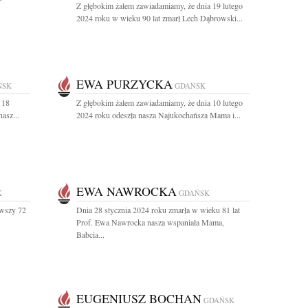
Z głębokim żalem zawiadamiamy, że dnia 19 lutego
2024 roku w wieku 90 lat zmarł Lech Dąbrowski...
EWA PURZYCKA
ŃSK
GDAŃSK
 18
Z głębokim żalem zawiadamiamy, że dnia 10 lutego
asz...
2024 roku odeszła nasza Najukochańsza Mama i...
EWA NAWROCKA
K
GDAŃSK
ywszy 72
Dnia 28 stycznia 2024 roku zmarła w wieku 81 lat
Prof. Ewa Nawrocka nasza wspaniała Mama,
Babcia...
EUGENIUSZ BOCHAN
GDAŃSK