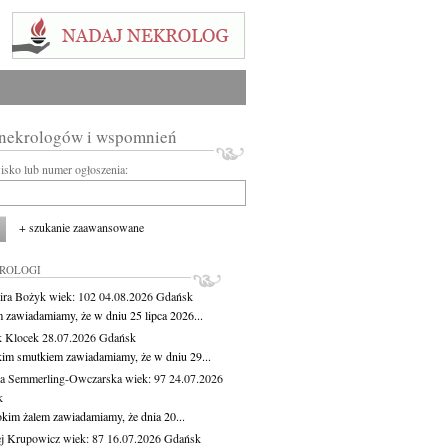
 nekrologów i wspomnień
wisko lub numer ogłoszenia:
+ szukanie zaawansowane
KROLOGI
ira Bożyk
wiek: 102
04.08.2026
Gdańsk
m zawiadamiamy, że w dniu 25 lipca 2026...
 Klocek
28.07.2026
Gdańsk
kim smutkiem zawiadamiamy, że w dniu 29...
a Semmerling-Owczarska
wiek: 97
24.07.2026
k
okim żalem zawiadamiamy, że dnia 20...
j Krupowicz
wiek: 87
16.07.2026
Gdańsk