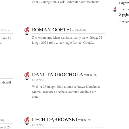
dniu 27 lutego 2024 roku odszedł nasz ukochany...
Pogrąż
Joanna
Z głęb
+ więc
ROMAN GOETEL
DAŃSK
GDAŃSK
 mądra i
Z wielkim smutkiem zawiadamiamy, że w środę, 21
..
lutego 2024 roku zmarł nagle Roman Goetel...
DANUTA GROCHOLA
K
WIEK: 92
GDAŃSK
 odszedł
W dniu 23 lutego 2024 r. zmarła Nasza Ukochana
Mama, Teściowa i Babcia Danuta Grochola Dr
nauk...
LECH DĄBROWSKI
SK
WIEK: 90
GDAŃSK
ego 2024