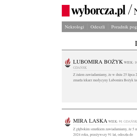
Nekrologi
Odeszli
Poradnik po
LUBOMIRA BOŻYK
WIEK: 1
GDAŃSK
Z żalem zawiadamiamy, że w dniu 25 lipca 2
zmarła lekarz medycyny Lubomira Bożyk lat
MIRA LASKA
WIEK: 91
GDAŃS
Z głębokim smutkiem zawiadamiamy, że 5 
2024 roku, przeżywszy 91 lat, odeszła do