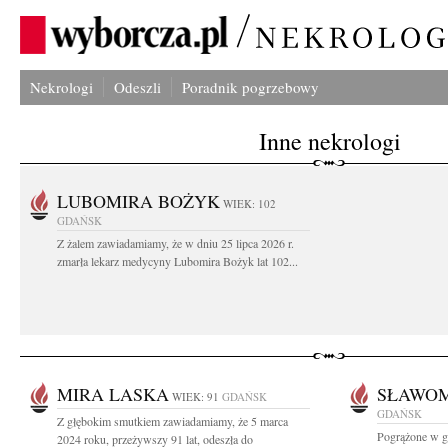
Nekrologi
Odeszli
Poradnik pogrzebowy
Inne nekrologi
LUBOMIRA BOŻYK
WIEK: 102
GDAŃSK
Z żalem zawiadamiamy, że w dniu 25 lipca 2026 r.
zmarła lekarz medycyny Lubomira Bożyk lat 102...
MIRA LASKA
SŁAWOM
WIEK: 91
GDAŃSK
GDAŃSK
Z głębokim smutkiem zawiadamiamy, że 5 marca
Pogrążone w g
2024 roku, przeżywszy 91 lat, odeszła do