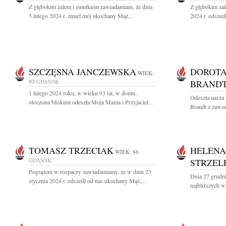
Z głębokim żalem i smutkiem zawiadamiam, że dnia
Z głębokim żal
5 lutego 2024 r. zmarł mój ukochany Mąż...
2024 r. odszed
SZCZĘSNA JANCZEWSKA
DOROTA
WIEK:
93
GDAŃSK
BRAND
1 lutego 2024 roku, w wieku 93 lat, w domu,
Odeszła nasza 
otoczona bliskimi odeszła Moja Mama i Przyjaciel...
Brandt z zawo
TOMASZ TRZECIAK
HELENA
WIEK: 86
GDAŃSK
STRZEL
Pogrążeni w rozpaczy zawiadamiamy, że w dniu 23
Dnia 27 grudni
stycznia 2024 r. odszedł od nas ukochany Mąż,...
najbliższych w