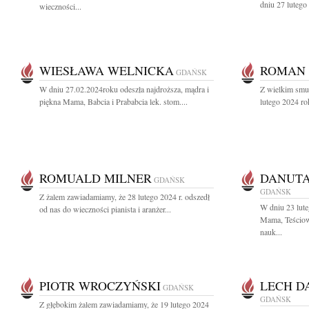
dniu 27 lutego
wieczności...
WIESŁAWA WELNICKA
ROMAN 
GDAŃSK
W dniu 27.02.2024roku odeszła najdroższa, mądra i
Z wielkim smu
piękna Mama, Babcia i Prababcia lek. stom....
lutego 2024 ro
ROMUALD MILNER
DANUT
GDAŃSK
GDAŃSK
Z żalem zawiadamiamy, że 28 lutego 2024 r. odszedł
W dniu 23 lut
od nas do wieczności pianista i aranżer...
Mama, Teściow
nauk...
PIOTR WROCZYŃSKI
LECH D
GDAŃSK
GDAŃSK
Z głębokim żalem zawiadamiamy, że 19 lutego 2024