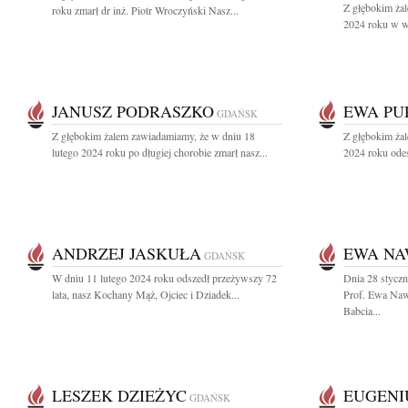
Z głębokim żal
roku zmarł dr inż. Piotr Wroczyński Nasz...
2024 roku w wi
JANUSZ PODRASZKO
EWA PU
GDAŃSK
Z głębokim żalem zawiadamiamy, że w dniu 18
Z głębokim żal
lutego 2024 roku po długiej chorobie zmarł nasz...
2024 roku ode
ANDRZEJ JASKUŁA
EWA N
GDAŃSK
W dniu 11 lutego 2024 roku odszedł przeżywszy 72
Dnia 28 styczn
lata, nasz Kochany Mąż, Ojciec i Dziadek...
Prof. Ewa Naw
Babcia...
LESZEK DZIEŻYC
EUGENI
GDAŃSK