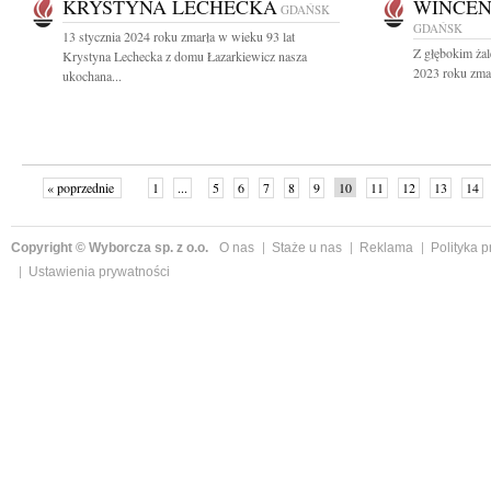
KRYSTYNA LECHECKA
WINCE
GDAŃSK
GDAŃSK
13 stycznia 2024 roku zmarła w wieku 93 lat
Z głębokim ża
Krystyna Lechecka z domu Łazarkiewicz nasza
2023 roku zmar
ukochana...
« poprzednie
1
...
5
6
7
8
9
10
11
12
13
14
Copyright © Wyborcza sp. z o.o.
O nas
Staże u nas
Reklama
Polityka 
Ustawienia prywatności