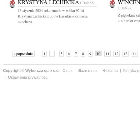
KRYSTYNA LECHECKA
WINCE
GDAŃSK
GDAŃSK
13 stycznia 2024 roku zmarła w wieku 93 lat
Z głębokim ża
Krystyna Lechecka z domu Łazarkiewicz nasza
2023 roku zmar
ukochana...
« poprzednie
1
...
5
6
7
8
9
10
11
12
13
14
Copyright © Wyborcza sp. z o.o.
O nas
Staże u nas
Reklama
Polityka 
Ustawienia prywatności