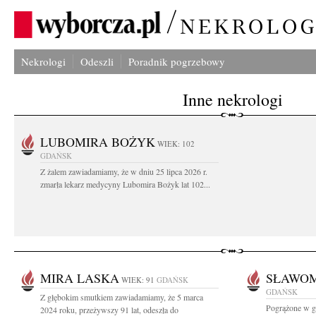
Nekrologi
Odeszli
Poradnik pogrzebowy
Inne nekrologi
LUBOMIRA BOŻYK
WIEK: 102
GDAŃSK
Z żalem zawiadamiamy, że w dniu 25 lipca 2026 r.
zmarła lekarz medycyny Lubomira Bożyk lat 102...
MIRA LASKA
SŁAWOM
WIEK: 91
GDAŃSK
GDAŃSK
Z głębokim smutkiem zawiadamiamy, że 5 marca
Pogrążone w g
2024 roku, przeżywszy 91 lat, odeszła do