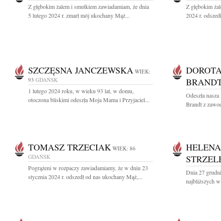
Z głębokim żalem i smutkiem zawiadamiam, że dnia
Z głębokim żal
5 lutego 2024 r. zmarł mój ukochany Mąż...
2024 r. odszed
SZCZĘSNA JANCZEWSKA
DOROTA
WIEK:
93
GDAŃSK
BRAND
1 lutego 2024 roku, w wieku 93 lat, w domu,
Odeszła nasza 
otoczona bliskimi odeszła Moja Mama i Przyjaciel...
Brandt z zawo
TOMASZ TRZECIAK
HELENA
WIEK: 86
GDAŃSK
STRZEL
Pogrążeni w rozpaczy zawiadamiamy, że w dniu 23
Dnia 27 grudni
stycznia 2024 r. odszedł od nas ukochany Mąż,...
najbliższych w