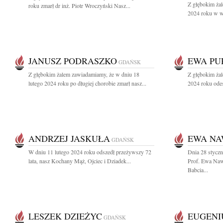
Z głębokim żal
roku zmarł dr inż. Piotr Wroczyński Nasz...
2024 roku w wi
JANUSZ PODRASZKO
EWA PU
GDAŃSK
Z głębokim żalem zawiadamiamy, że w dniu 18
Z głębokim żal
lutego 2024 roku po długiej chorobie zmarł nasz...
2024 roku ode
ANDRZEJ JASKUŁA
EWA N
GDAŃSK
W dniu 11 lutego 2024 roku odszedł przeżywszy 72
Dnia 28 styczn
lata, nasz Kochany Mąż, Ojciec i Dziadek...
Prof. Ewa Naw
Babcia...
LESZEK DZIEŻYC
EUGENI
GDAŃSK