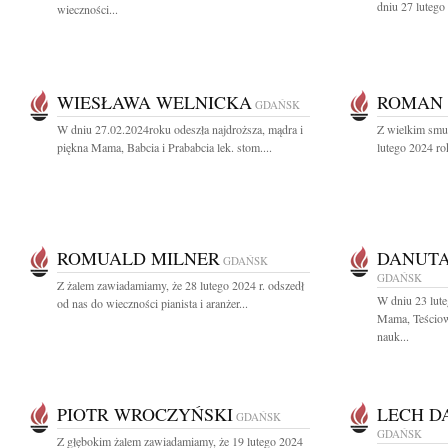
dniu 27 lutego
wieczności...
WIESŁAWA WELNICKA
ROMAN 
GDAŃSK
W dniu 27.02.2024roku odeszła najdroższa, mądra i
Z wielkim smu
piękna Mama, Babcia i Prababcia lek. stom....
lutego 2024 ro
ROMUALD MILNER
DANUT
GDAŃSK
GDAŃSK
Z żalem zawiadamiamy, że 28 lutego 2024 r. odszedł
W dniu 23 lut
od nas do wieczności pianista i aranżer...
Mama, Teściow
nauk...
PIOTR WROCZYŃSKI
LECH D
GDAŃSK
GDAŃSK
Z głębokim żalem zawiadamiamy, że 19 lutego 2024