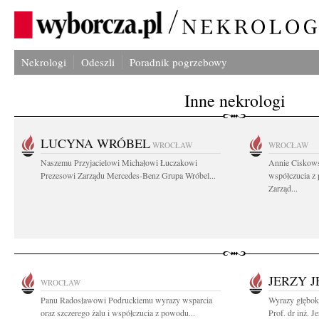
Nekrologi
Odeszli
Poradnik pogrzebowy
Inne nekrologi
LUCYNA WRÓBEL
WROCŁAW
WROCŁAW
Naszemu Przyjacielowi Michałowi Łuczakowi
Annie Ciskows
Prezesowi Zarządu Mercedes-Benz Grupa Wróbel...
współczucia z
Zarząd...
JERZY 
WROCŁAW
Panu Radosławowi Podruckiemu wyrazy wsparcia
Wyrazy głębok
oraz szczerego żalu i współczucia z powodu...
Prof. dr inż. J