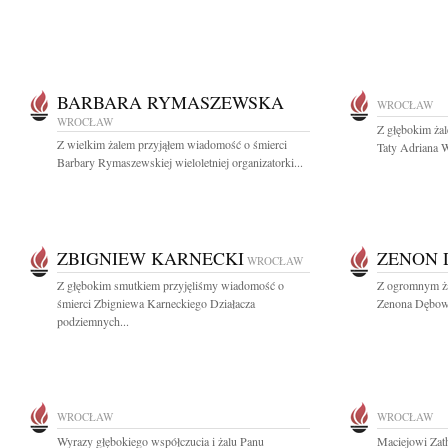
BARBARA RYMASZEWSKA
WROCŁAW
WROCŁAW
Z głębokim żal
Z wielkim żalem przyjąłem wiadomość o śmierci
Taty Adriana W
Barbary Rymaszewskiej wieloletniej organizatorki...
ZBIGNIEW KARNECKI
ZENON 
WROCŁAW
Z głębokim smutkiem przyjęliśmy wiadomość o
Z ogromnym ża
śmierci Zbigniewa Karneckiego Działacza
Zenona Dębows
podziemnych...
WROCŁAW
WROCŁAW
Wyrazy głębokiego współczucia i żalu Panu
Maciejowi Zat