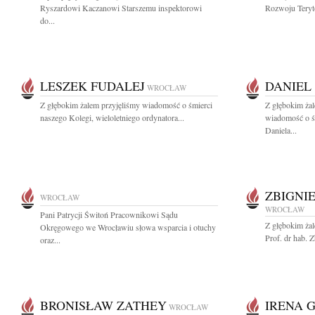
Ryszardowi Kaczanowi Starszemu inspektorowi
Rozwoju Teryto
do...
LESZEK FUDALEJ
DANIEL 
WROCŁAW
Z głębokim żalem przyjęliśmy wiadomość o śmierci
Z głębokim żal
naszego Kolegi, wieloletniego ordynatora...
wiadomość o śm
Daniela...
ZBIGNI
WROCŁAW
WROCŁAW
Pani Patrycji Świtoń Pracownikowi Sądu
Z głębokim ża
Okręgowego we Wrocławiu słowa wsparcia i otuchy
Prof. dr hab.
oraz...
BRONISŁAW ZATHEY
IRENA G
WROCŁAW