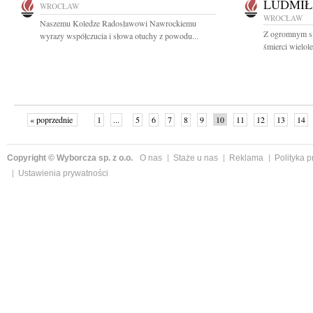
LUDMIŁ
WROCŁAW
WROCŁAW
Naszemu Koledze Radosławowi Nawrockiemu
Z ogromnym s
wyrazy współczucia i słowa otuchy z powodu...
śmierci wielole
« poprzednie
1
...
5
6
7
8
9
10
11
12
13
14
Copyright © Wyborcza sp. z o.o.
O nas
Staże u nas
Reklama
Polityka 
Ustawienia prywatności