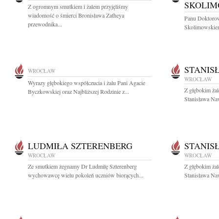
SKOLI
Z ogromnym smutkiem i żalem przyjęliśmy
wiadomość o śmierci Bronisława Zatheya
Panu Doktoro
przewodnika...
Skolimowskiem
STANIS
WROCŁAW
WROCŁAW
Wyrazy głębokiego współczucia i żalu Pani Agacie
Z głębokim ża
Byczkowskiej oraz Najbliższej Rodzinie z...
Stanisława Naw
LUDMIŁA SZTERENBERG
STANIS
WROCŁAW
WROCŁAW
Ze smutkiem żegnamy Dr Ludmiłę Szterenberg
Z głębokim ża
wychowawcę wielu pokoleń uczniów biorących...
Stanisława Na