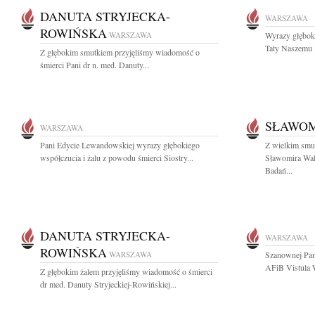
DANUTA STRYJECKA-
WARSZAWA
ROWIŃSKA
WARSZAWA
Wyrazy głębok
Taty Naszemu 
Z głębokim smutkiem przyjęliśmy wiadomość o
śmierci Pani dr n. med. Danuty...
SŁAWOM
WARSZAWA
Pani Edycie Lewandowskiej wyrazy głębokiego
Z wielkim smu
współczucia i żalu z powodu śmierci Siostry...
Sławomira Wal
Badań...
DANUTA STRYJECKA-
WARSZAWA
ROWIŃSKA
WARSZAWA
Szanownej Pani
AFiB Vistula W
Z głębokim żalem przyjęliśmy wiadomość o śmierci
dr med. Danuty Stryjeckiej-Rowińskiej...