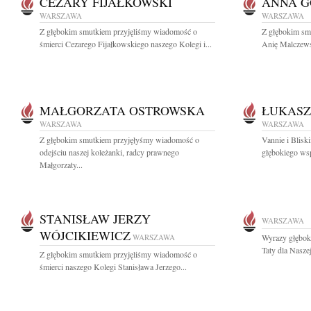
CEZARY FIJAŁKOWSKI
ANNA 
WARSZAWA
WARSZAWA
Z głębokim smutkiem przyjęliśmy wiadomość o
Z głębokim sm
śmierci Cezarego Fijałkowskiego naszego Kolegi i...
Anię Malczews
MAŁGORZATA OSTROWSKA
ŁUKASZ
WARSZAWA
WARSZAWA
Z głębokim smutkiem przyjęłyśmy wiadomość o
Vannie i Blisk
odejściu naszej koleżanki, radcy prawnego
głębokiego wsp
Małgorzaty...
STANISŁAW JERZY
WARSZAWA
WÓJCIKIEWICZ
WARSZAWA
Wyrazy głębok
Taty dla Nasze
Z głębokim smutkiem przyjęliśmy wiadomość o
śmierci naszego Kolegi Stanisława Jerzego...