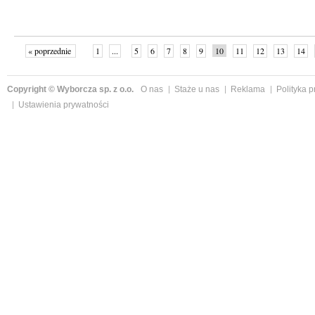
« poprzednie
1
...
5
6
7
8
9
10
11
12
13
14
Copyright © Wyborcza sp. z o.o.
O nas
Staże u nas
Reklama
Polityka 
Ustawienia prywatności