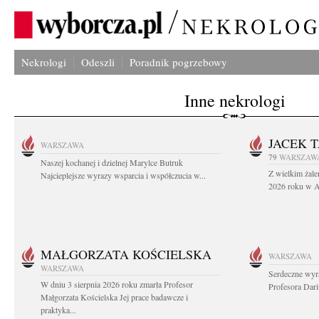
Nekrologi
Odeszli
Poradnik pogrzebowy
Inne nekrologi
JACEK 
WARSZAWA
79
WARSZAW
Naszej kochanej i dzielnej Marylce Butruk
Z wielkim żale
Najcieplejsze wyrazy wsparcia i współczucia w...
2026 roku w Au
MAŁGORZATA KOŚCIELSKA
WARSZAWA
WARSZAWA
Serdeczne wyr
W dniu 3 sierpnia 2026 roku zmarła Profesor
Profesora Dar
Małgorzata Kościelska Jej prace badawcze i
praktyka...