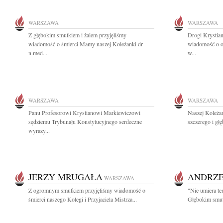
WARSZAWA
WARSZAWA
Z głębokim smutkiem i żalem przyjęliśmy
Drogi Krystia
wiadomość o śmierci Mamy naszej Koleżanki dr
wiadomość o o
n.med....
w...
WARSZAWA
WARSZAWA
Panu Profesorowi Krystianowi Markiewiczowi
Naszej Koleża
sędziemu Trybunału Konstytucyjnego serdeczne
szczerego i gł
wyrazy...
JERZY MRUGAŁA
ANDRZE
WARSZAWA
Z ogromnym smutkiem przyjęliśmy wiadomość o
"Nie umiera t
śmierci naszego Kolegi i Przyjaciela Mistrza...
Głębokim smut