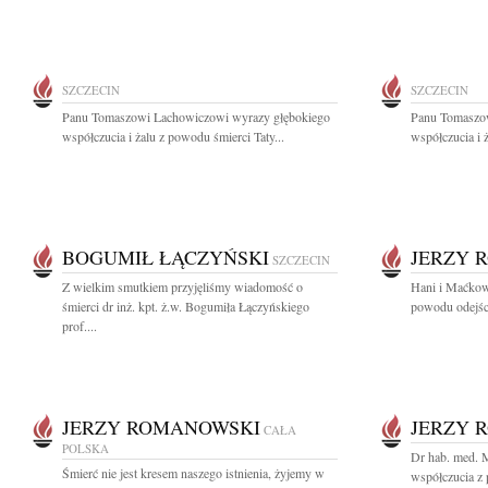
SZCZECIN
SZCZECIN
Panu Tomaszowi Lachowiczowi wyrazy głębokiego
Panu Tomaszo
współczucia i żalu z powodu śmierci Taty...
współczucia i 
BOGUMIŁ ŁĄCZYŃSKI
JERZY 
SZCZECIN
Z wielkim smutkiem przyjęliśmy wiadomość o
Hani i Maćkow
śmierci dr inż. kpt. ż.w. Bogumiła Łączyńskiego
powodu odejśc
prof....
JERZY ROMANOWSKI
JERZY 
CAŁA
POLSKA
Dr hab. med.
Śmierć nie jest kresem naszego istnienia, żyjemy w
współczucia z 