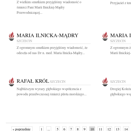
Z wielkim smutkiem przyjęliśmy wiadomość o
Przyjaciel z t
śmierci Pani Marii Ilnickiej-Mądry
Przewodniczącej...
MARIA ILNICKA-MĄDRY
MARIA 
SZCZECIN
SZCZECIN
Z ogromnym smutkiem przyjęliśmy wiadomość, że
Z ogromnym ża
odeszła od nas Dr n. med. Maria Ilnicka-Mądry...
Marii Ilnickie
RAFAŁ KRÓL
SZCZECIN
SZCZECIN
Najbliższym wyrazy głębokiego współczucia z
Drogiej Koleż
powodu przedwczesnej śmierci pilota morskiego...
głębokiego wsp
« poprzednie
1
...
5
6
7
8
9
10
11
12
13
14