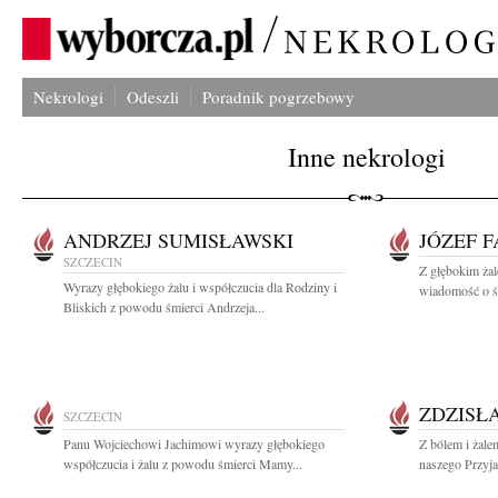
Nekrologi
Odeszli
Poradnik pogrzebowy
Inne nekrologi
ANDRZEJ SUMISŁAWSKI
JÓZEF 
SZCZECIN
Z głębokim żal
Wyrazy głębokiego żalu i współczucia dla Rodziny i
wiadomość o śm
Bliskich z powodu śmierci Andrzeja...
ZDZISŁ
SZCZECIN
Panu Wojciechowi Jachimowi wyrazy głębokiego
Z bólem i żale
współczucia i żalu z powodu śmierci Mamy...
naszego Przyja