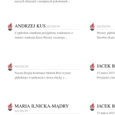
naszych dzieciach i następnych pokoleniach...
ANDRZEJ KUS
SZCZECIN
SZCZECIN
Z głębokim smutkiem przyjęliśmy wiadomość o
Wyrazy głęboki
śmierci Andrzeja Kusa Wyrazy szczerego...
Skrobisz Kancl
JACEK 
SZCZECIN
Naszej drogiej Koleżance Marioli Bryl wyrazy
25 marca 2023
głębokiego współczucia i słowa otuchy z...
Przyjaciel z t
MARIA ILNICKA-MĄDRY
JACEK 
SZCZECIN
25 marca 2023