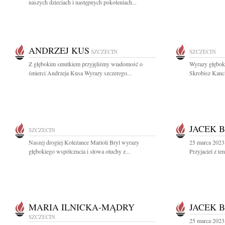
naszych dzieciach i następnych pokoleniach...
ANDRZEJ KUS
SZCZECIN
SZCZECIN
Z głębokim smutkiem przyjęliśmy wiadomość o
Wyrazy głęboki
śmierci Andrzeja Kusa Wyrazy szczerego...
Skrobisz Kancl
JACEK 
SZCZECIN
Naszej drogiej Koleżance Marioli Bryl wyrazy
25 marca 2023
głębokiego współczucia i słowa otuchy z...
Przyjaciel z t
MARIA ILNICKA-MĄDRY
JACEK 
SZCZECIN
25 marca 2023