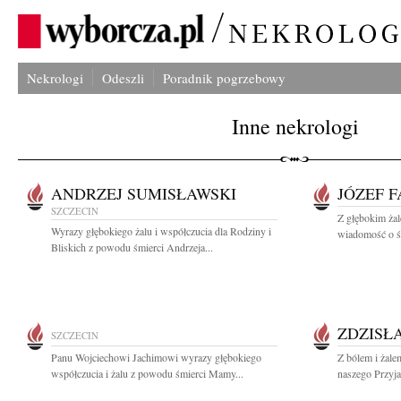
Nekrologi
Odeszli
Poradnik pogrzebowy
Inne nekrologi
ANDRZEJ SUMISŁAWSKI
JÓZEF 
SZCZECIN
Z głębokim żal
Wyrazy głębokiego żalu i współczucia dla Rodziny i
wiadomość o śm
Bliskich z powodu śmierci Andrzeja...
ZDZISŁ
SZCZECIN
Panu Wojciechowi Jachimowi wyrazy głębokiego
Z bólem i żale
współczucia i żalu z powodu śmierci Mamy...
naszego Przyja