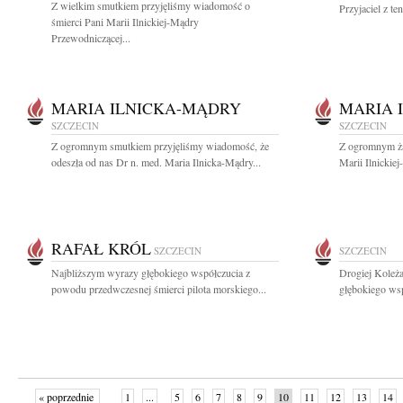
Z wielkim smutkiem przyjęliśmy wiadomość o
Przyjaciel z t
śmierci Pani Marii Ilnickiej-Mądry
Przewodniczącej...
MARIA ILNICKA-MĄDRY
MARIA 
SZCZECIN
SZCZECIN
Z ogromnym smutkiem przyjęliśmy wiadomość, że
Z ogromnym ża
odeszła od nas Dr n. med. Maria Ilnicka-Mądry...
Marii Ilnickie
RAFAŁ KRÓL
SZCZECIN
SZCZECIN
Najbliższym wyrazy głębokiego współczucia z
Drogiej Koleż
powodu przedwczesnej śmierci pilota morskiego...
głębokiego wsp
« poprzednie
1
...
5
6
7
8
9
10
11
12
13
14