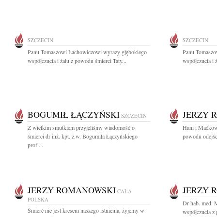
SZCZECIN
SZCZECIN
Panu Tomaszowi Lachowiczowi wyrazy głębokiego
Panu Tomaszo
współczucia i żalu z powodu śmierci Taty...
współczucia i 
BOGUMIŁ ŁĄCZYŃSKI
JERZY 
SZCZECIN
Z wielkim smutkiem przyjęliśmy wiadomość o
Hani i Maćkow
śmierci dr inż. kpt. ż.w. Bogumiła Łączyńskiego
powodu odejśc
prof....
JERZY ROMANOWSKI
JERZY 
CAŁA
POLSKA
Dr hab. med.
Śmierć nie jest kresem naszego istnienia, żyjemy w
współczucia z 