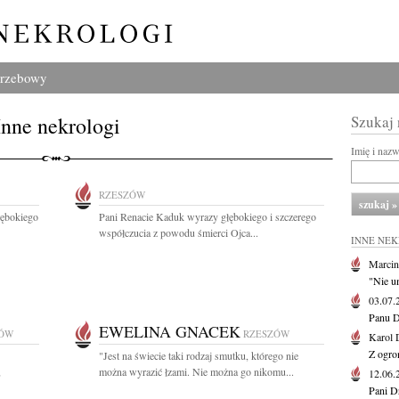
grzebowy
Inne nekrologi
Szukaj
Imię i naz
RZESZÓW
łębokiego
Pani Renacie Kaduk wyrazy głębokiego i szczerego
współczucia z powodu śmierci Ojca...
INNE NE
Marcin
"Nie u
03.07
Panu D
EWELINA GNACEK
ZÓW
RZESZÓW
Karol 
Z ogro
"Jest na świecie taki rodzaj smutku, którego nie
,
można wyrazić łzami. Nie można go nikomu...
12.06
Pani D