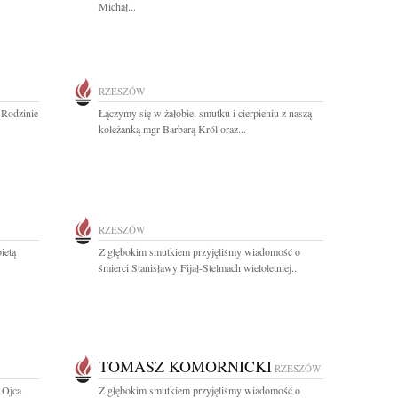
Michał...
RZESZÓW
 Rodzinie
Łączymy się w żałobie, smutku i cierpieniu z naszą
koleżanką mgr Barbarą Król oraz...
RZESZÓW
ietą
Z głębokim smutkiem przyjęliśmy wiadomość o
śmierci Stanisławy Fijał-Stelmach wieloletniej...
TOMASZ KOMORNICKI
RZESZÓW
 Ojca
Z głębokim smutkiem przyjęliśmy wiadomość o