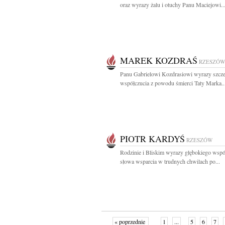
oraz wyrazy żalu i otuchy Panu Maciejowi..
MAREK KOZDRAŚ
RZESZÓW
Panu Gabrielowi Kozdrasiowi wyrazy szcz
współczucia z powodu śmierci Taty Marka..
PIOTR KARDYŚ
RZESZÓW
Rodzinie i Bliskim wyrazy głębokiego współ
słowa wsparcia w trudnych chwilach po...
« poprzednie
1
...
5
6
7