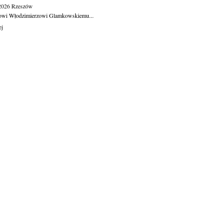
.2026
Rzeszów
owi Włodzimierzowi Glamkowskiemu...
ej