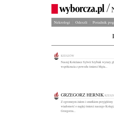
Nekrologi
Odeszli
Poradnik po
RZESZÓW
Naszej Koleżance Sylwii Szybiak wyrazy g
współczucia z powodu śmierci Męża...
GRZEGORZ HERNIK
RZES
Z ogromnym żalem i smutkiem przyjęliśmy
wiadomość o nagłej śmierci naszego Kolegi
Grzegorza...