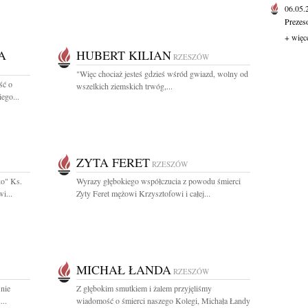
06.05
Prezes
+ więc
A
HUBERT KILIAN
RZESZÓW
"Więc chociaż jesteś gdzieś wśród gwiazd, wolny od
ść o
wszelkich ziemskich trwóg,...
iego...
ZYTA FERET
RZESZÓW
ko" Ks.
Wyrazy głębokiego współczucia z powodu śmierci
i...
Zyty Feret mężowi Krzysztofowi i całej...
MICHAŁ ŁANDA
RZESZÓW
 nie
Z głębokim smutkiem i żalem przyjęliśmy
..
wiadomość o śmierci naszego Kolegi, Michała Łandy