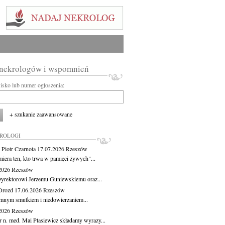
 nekrologów i wspomnień
wisko lub numer ogłoszenia:
+ szukanie zaawansowane
KROLOGI
 Piotr Czarnota
17.07.2026
Rzeszów
miera ten, kto trwa w pamięci żywych"...
.2026
Rzeszów
yrektorowi Jerzemu Guniewskiemu oraz...
Drozd
17.06.2026
Rzeszów
mnym smutkiem i niedowierzaniem...
.2026
Rzeszów
r n. med. Mai Ptasiewicz składamy wyrazy...