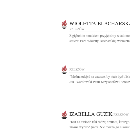
WIOLETTA BLACHARSK
RZESZÓW
Z głębokim smutkiem przyjęliśmy wiadomo
śmierci Pani Wioletty Blacharskiej wieloletn
RZESZÓW
"Można odejść na zawsze, by stale być blis
Jan Twardowski Panu Krzysztofowi Feretow
IZABELLA GUZIK
RZESZÓW
"Jest na świecie taki rodzaj smutku, którego
można wyrazić łzami. Nie można go nikomu.