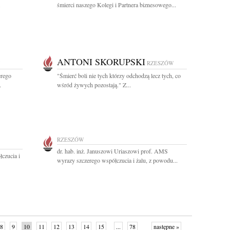
.
śmierci naszego Kolegi i Partnera biznesowego...
ANTONI SKORUPSKI
RZESZÓW
erego
"Śmierć boli nie tych którzy odchodzą lecz tych, co
.
wśród żywych pozostają." Z...
RZESZÓW
dr. hab. inż. Januszowi Uriaszowi prof. AMS
czucia i
wyrazy szczerego współczucia i żalu, z powodu...
8
9
10
11
12
13
14
15
...
78
następne »