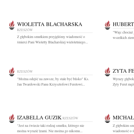
WIOLETTA BLACHARSKA
HUBERT
RZESZÓW
"Więc chociaż 
Z głębokim smutkiem przyjęliśmy wiadomość o
wszelkich ziem
śmierci Pani Wioletty Blacharskiej wieloletniego...
ZYTA F
RZESZÓW
"Można odejść na zawsze, by stale być blisko" Ks.
Wyrazy głębok
Jan Twardowski Panu Krzysztofowi Feretowi...
Zyty Feret męż
IZABELLA GUZIK
MICHAŁ
RZESZÓW
"Jest na świecie taki rodzaj smutku, którego nie
Z głębokim smu
można wyrazić łzami. Nie można go nikomu...
wiadomość o ś