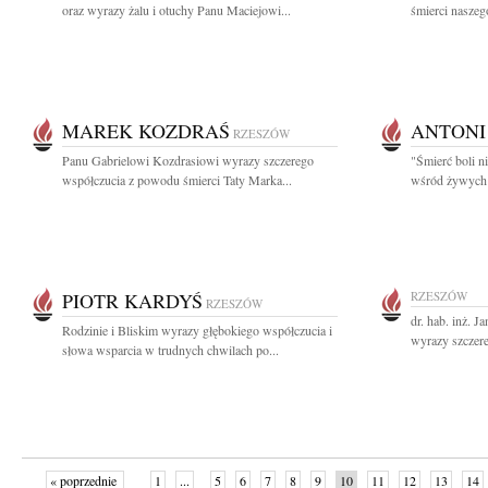
oraz wyrazy żalu i otuchy Panu Maciejowi...
śmierci naszeg
MAREK KOZDRAŚ
ANTONI
RZESZÓW
Panu Gabrielowi Kozdrasiowi wyrazy szczerego
"Śmierć boli ni
współczucia z powodu śmierci Taty Marka...
wśród żywych p
PIOTR KARDYŚ
RZESZÓW
RZESZÓW
dr. hab. inż. 
Rodzinie i Bliskim wyrazy głębokiego współczucia i
wyrazy szczere
słowa wsparcia w trudnych chwilach po...
« poprzednie
1
...
5
6
7
8
9
10
11
12
13
14