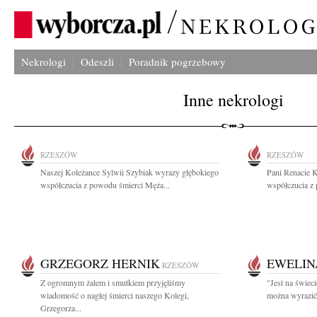
Nekrologi
Odeszli
Poradnik pogrzebowy
Inne nekrologi
RZESZÓW
RZESZÓW
Naszej Koleżance Sylwii Szybiak wyrazy głębokiego
Pani Renacie 
współczucia z powodu śmierci Męża...
współczucia z 
GRZEGORZ HERNIK
EWELIN
RZESZÓW
Z ogromnym żalem i smutkiem przyjęliśmy
"Jest na świeci
wiadomość o nagłej śmierci naszego Kolegi,
można wyrazić
Grzegorza...