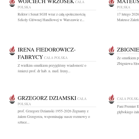
WOJCIECH WRZOSEK
MATEUS
CAŁA
POLSKA
POLSKA
Rektor i Senat SGH wraz z całą społecznością
17 lutego 2026
Szkoły Głównej Handlowej w Warszawie z...
Mateusz Zaleńs
IRENA FIEDOROWICZ-
ZBIGNI
FABRYCY
CAŁA POLSKA
Ze smutkiem pr
Zbigniewa Słod
Z wielkim smutkiem przyjęliśmy wiadomość o
śmierci prof. dr hab. n. med. Ireny...
GRZEGORZ DZIAMSKI
CAŁA
CAŁA POLSK
POLSKA
Pani Premier 
prof. Grzegorz Dziamski 1955-2026 Żegnamy z
głębokiego żal
żalem Grzegorza, wspominając nasze rozmowy o
sztuce...