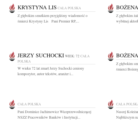
KRYSTYNA LIS
BOŻENA
CAŁA POLSKA
Z głębokim smutkiem przyjęliśmy wiadomość o
Z głębokim ża
śmierci Krystyny Lis Pani Premier RP,...
wybitnej aktork
JERZY SUCHOCKI
BOŻENA
WIEK: 72
CAŁA
POLSKA
Z głębokim sm
W wieku 72 lat zmarł Jerzy Suchocki ceniony
śmierci Bożeny 
kompozytor, autor tekstów, aranżer i...
CAŁA POLSKA
CAŁA POLSK
Pani Dominice Jachimowicz Wiceprzewodniczącej
Naszej Koleżan
NSZZ Pracowników Banków i Instytucji...
Najbliższym na