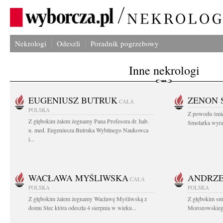
Nekrologi
Odeszli
Poradnik pogrzebowy
Inne nekrologi
EUGENIUSZ BUTRUK
ZENON 
CAŁA
POLSKA
Z powodu śmie
Z głębokim żalem żegnamy Pana Profesora dr. hab.
Smolarka wyraz
n. med. Eugeniusza Butruka Wybitnego Naukowca
i...
WACŁAWA MYŚLIWSKA
ANDRZE
CAŁA
POLSKA
POLSKA
Z głębokim żalem żegnamy Wacławę Myśliwską z
Z głębokim sm
domu Stec która odeszła 4 sierpnia w wieku...
Morozowskiego 