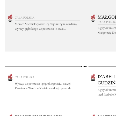
MAŁGOR
CAŁA POLSKA
CAŁA POLSK
Monice Mielnickiej oraz Jej Najbliższym składamy
Z głębokim sm
wyrazy głębokiego współczucia i słowa...
Małgorzatę Koś
IZABEL
CAŁA POLSKA
GUDZIŃ
Wyrazy współczucia i głębokiego żalu, naszej
Koleżance Wandzie Kwietniewskiej z powodu...
Z głębokim żal
med. Izabellę 