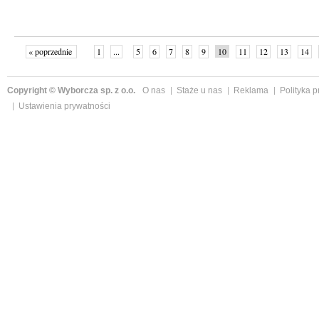
« poprzednie
1
...
5
6
7
8
9
10
11
12
13
14
Copyright © Wyborcza sp. z o.o.
O nas
Staże u nas
Reklama
Polityka 
Ustawienia prywatności