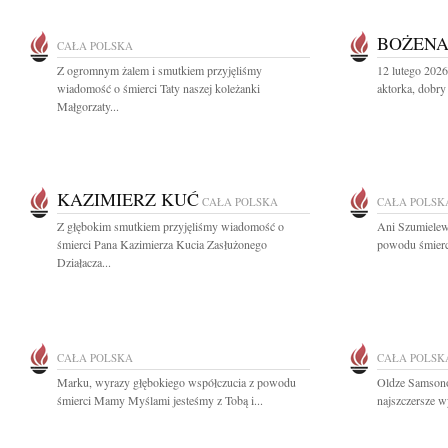
BOŻENA
CAŁA POLSKA
Z ogromnym żalem i smutkiem przyjęliśmy
12 lutego 202
wiadomość o śmierci Taty naszej koleżanki
aktorka, dobry 
Małgorzaty...
KAZIMIERZ KUĆ
CAŁA POLSKA
CAŁA POLSK
Z głębokim smutkiem przyjęliśmy wiadomość o
Ani Szumielew
śmierci Pana Kazimierza Kucia Zasłużonego
powodu śmierc
Działacza...
CAŁA POLSKA
CAŁA POLSK
Marku, wyrazy głębokiego współczucia z powodu
Oldze Samsono
śmierci Mamy Myślami jesteśmy z Tobą i...
najszczersze w