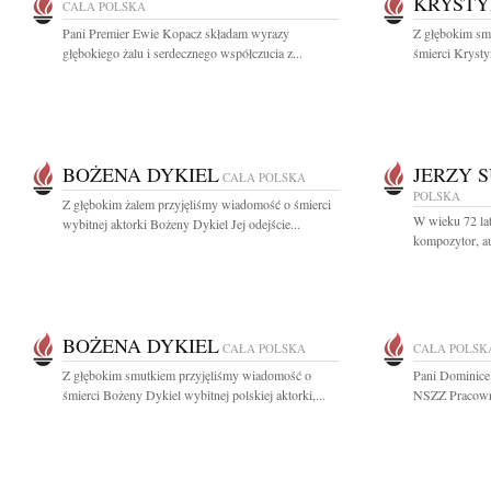
KRYSTY
CAŁA POLSKA
Pani Premier Ewie Kopacz składam wyrazy
Z głębokim sm
głębokiego żalu i serdecznego współczucia z...
śmierci Krysty
BOŻENA DYKIEL
JERZY 
CAŁA POLSKA
POLSKA
Z głębokim żalem przyjęliśmy wiadomość o śmierci
W wieku 72 lat
wybitnej aktorki Bożeny Dykiel Jej odejście...
kompozytor, aut
BOŻENA DYKIEL
CAŁA POLSKA
CAŁA POLSK
Z głębokim smutkiem przyjęliśmy wiadomość o
Pani Dominice
śmierci Bożeny Dykiel wybitnej polskiej aktorki,...
NSZZ Pracowni