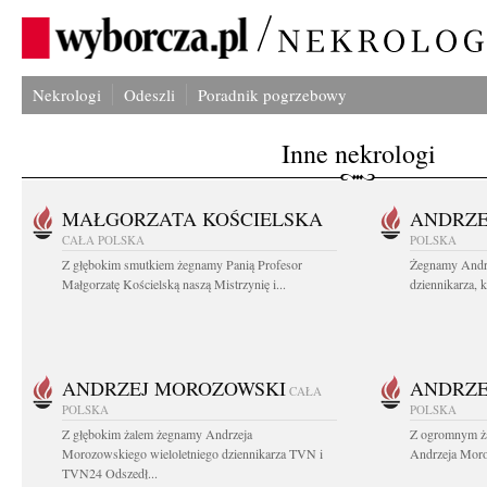
Nekrologi
Odeszli
Poradnik pogrzebowy
Inne nekrologi
MAŁGORZATA KOŚCIELSKA
ANDRZE
CAŁA POLSKA
POLSKA
Z głębokim smutkiem żegnamy Panią Profesor
Żegnamy Andr
Małgorzatę Kościelską naszą Mistrzynię i...
dziennikarza, 
ANDRZEJ MOROZOWSKI
ANDRZE
CAŁA
POLSKA
POLSKA
Z głębokim żalem żegnamy Andrzeja
Z ogromnym ża
Morozowskiego wieloletniego dziennikarza TVN i
Andrzeja Moro
TVN24 Odszedł...