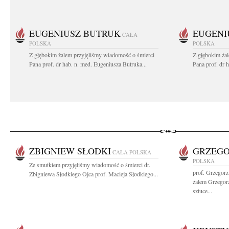
EUGENIUSZ BUTRUK
EUGENI
CAŁA
POLSKA
POLSKA
Z głębokim żalem przyjęliśmy wiadomość o śmierci
Z głębokim ża
Pana prof. dr hab. n. med. Eugeniusza Butruka...
Pana prof. dr 
ZBIGNIEW SŁODKI
GRZEGO
CAŁA POLSKA
POLSKA
Ze smutkiem przyjęliśmy wiadomość o śmierci dr.
prof. Grzegor
Zbigniewa Słodkiego Ojca prof. Macieja Słodkiego...
żalem Grzegor
sztuce...