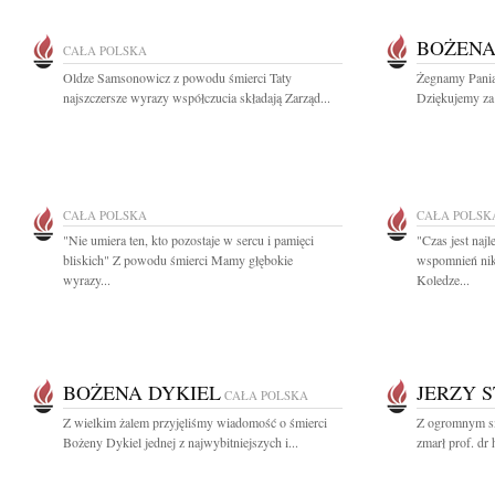
BOŻENA
CAŁA POLSKA
Oldze Samsonowicz z powodu śmierci Taty
Żegnamy Panią
najszczersze wyrazy współczucia składają Zarząd...
Dziękujemy za P
CAŁA POLSKA
CAŁA POLSK
"Nie umiera ten, kto pozostaje w sercu i pamięci
"Czas jest naj
bliskich" Z powodu śmierci Mamy głębokie
wspomnień nik
wyrazy...
Koledze...
BOŻENA DYKIEL
JERZY 
CAŁA POLSKA
Z wielkim żalem przyjęliśmy wiadomość o śmierci
Z ogromnym sm
Bożeny Dykiel jednej z najwybitniejszych i...
zmarł prof. dr 