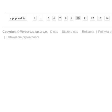
« poprzednie
1
...
5
6
7
8
9
10
11
12
13
14
Copyright © Wyborcza sp. z o.o.
O nas
Staże u nas
Reklama
Polityka 
Ustawienia prywatności