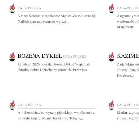
CAŁA POLSKA
CAŁA POLSK
Naszej Koleżance Agnieszce Stępień-Żaczko oraz Jej
Z ogromnym ża
Najbliższym najszczersze wyrazy...
wiadomość o śm
Małgorzaty...
BOŻENA DYKIEL
KAZIMI
CAŁA POLSKA
12 lutego 2026 odeszła Bożena Dykiel Wspaniała
Z głębokim sm
aktorka, dobry i szlachetny człowiek. Przez lata...
śmierci Pana 
Działacza...
CAŁA POLSKA
CAŁA POLSK
Ani Szumielewicz wyrazy głębokiego współczucia z
Marku, wyrazy
powodu śmierci Mamy Jesteśmy z Tobą w...
śmierci Mamy M