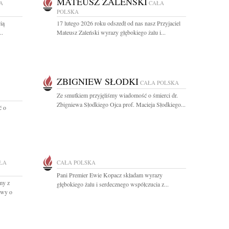
MATEUSZ ZALEŃSKI
A
CAŁA
POLSKA
ią
17 lutego 2026 roku odszedł od nas nasz Przyjaciel
..
Mateusz Zaleński wyrazy głębokiego żalu i...
ZBIGNIEW SŁODKI
CAŁA POLSKA
Ze smutkiem przyjęliśmy wiadomość o śmierci dr.
Zbigniewa Słodkiego Ojca prof. Macieja Słodkiego...
ć o
ŁA
CAŁA POLSKA
Pani Premier Ewie Kopacz składam wyrazy
my z
głębokiego żalu i serdecznego współczucia z...
owy o