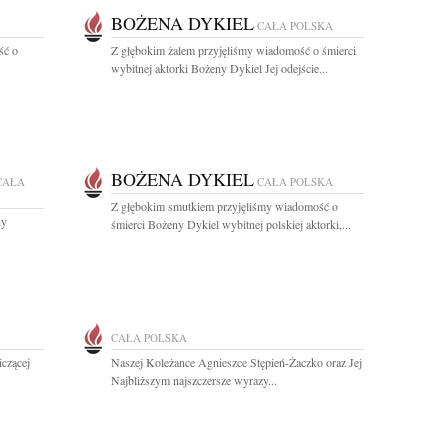
BOŻENA DYKIEL
CAŁA POLSKA
ść o
Z głębokim żalem przyjęliśmy wiadomość o śmierci
wybitnej aktorki Bożeny Dykiel Jej odejście...
BOŻENA DYKIEL
CAŁA
CAŁA POLSKA
Z głębokim smutkiem przyjęliśmy wiadomość o
ny
śmierci Bożeny Dykiel wybitnej polskiej aktorki,...
CAŁA POLSKA
czącej
Naszej Koleżance Agnieszce Stępień-Żaczko oraz Jej
Najbliższym najszczersze wyrazy...