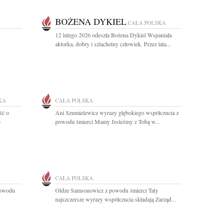
BOŻENA DYKIEL
CAŁA POLSKA
12 lutego 2026 odeszła Bożena Dykiel Wspaniała
aktorka, dobry i szlachetny człowiek. Przez lata...
KA
CAŁA POLSKA
ść o
Ani Szumielewicz wyrazy głębokiego współczucia z
o
powodu śmierci Mamy Jesteśmy z Tobą w...
CAŁA POLSKA
powodu
Oldze Samsonowicz z powodu śmierci Taty
najszczersze wyrazy współczucia składają Zarząd...