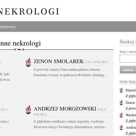
grzebowy
Inne nekrologi
Szukaj
Imię i naz
ZENON SMOLAREK
A
CAŁA POLSKA
Z powodu śmierci Pana nadinspektora Zenona
r. hab.
Smolarka wyrazy współczucia Rodzinie składają...
ukowca
INNE NE
Eugeni
Z głęb
Zenon 
ANDRZEJ MOROZOWSKI
Z powo
CAŁA
CAŁA
POLSKA
Wacła
Z głęb
wską z
Z głębokim smutkiem i żalem żegnamy Andrzeja
..
Morozowskiego Świetnego dziennikarza, mistrza...
Andrze
Z głęb