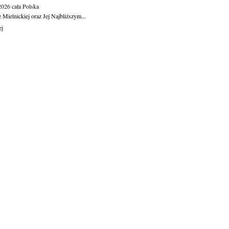
.2026
cała Polska
Mielnickiej oraz Jej Najbliższym...
ej