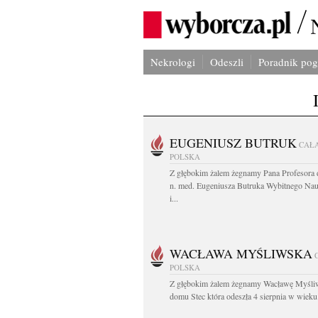
Nekrologi
Odeszli
Poradnik po
EUGENIUSZ BUTRUK
CAŁ
POLSKA
Z głębokim żalem żegnamy Pana Profesora d
n. med. Eugeniusza Butruka Wybitnego Na
i...
WACŁAWA MYŚLIWSKA
POLSKA
Z głębokim żalem żegnamy Wacławę Myśli
domu Stec która odeszła 4 sierpnia w wieku.