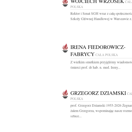
WOJCIECH WRZOSEK
CAŁ
POLSKA
Rektor i Senat SGH wraz z całą społecznośc
Szkoły Głównej Handlowej w Warszawie z.
IRENA FIEDOROWICZ-
FABRYCY
CAŁA POLSKA
Z wielkim smutkiem przyjęliśmy wiadomoś
śmierci prof. dr hab. n. med. Ireny...
GRZEGORZ DZIAMSKI
CA
POLSKA
prof. Grzegorz Dziamski 1955-2026 Żegna
żalem Grzegorza, wspominając nasze rozm
sztuce...