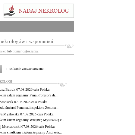
 nekrologów i wspomnień
wisko lub numer ogłoszenia:
+ szukanie zaawansowane
KROLOGI
usz Butruk
07.08.2026
cała Polska
okim żalem żegnamy Pana Profesora dr....
Smolarek
07.08.2026
cała Polska
du śmierci Pana nadinspektora Zenona...
wa Myśliwska
07.08.2026
cała Polska
okim żalem żegnamy Wacławę Myśliwską z...
j Morozowski
07.08.2026
cała Polska
okim smutkiem i żalem żegnamy Andrzeja...