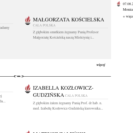
07.08
Monice 
+ więc
MAŁGORZATA KOŚCIELSKA
CAŁA POLSKA
kładamy
Z głębokim smutkiem żegnamy Panią Profesor
Małgorzatę Kościelską naszą Mistrzynię i...
więcej
IZABELLA KOZŁOWICZ-
GUDZIŃSKA
ej
CAŁA POLSKA
u...
Z głębokim żalem żegnamy Panią Prof. dr hab. n.
med. Izabellę Kozłowicz-Gudzińską kierownika...