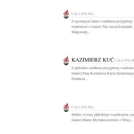
CAŁA POLSKA
Z ogromnym żalem i smutkiem przyjęliśmy
wiadomość o śmierci Taty naszej koleżanki
Małgorzaty...
KAZIMIERZ KUĆ
CAŁA POLS
Z głębokim smutkiem przyjęliśmy wiadomo
śmierci Pana Kazimierza Kucia Zasłużoneg
Działacza...
CAŁA POLSKA
Marku, wyrazy głębokiego współczucia z 
śmierci Mamy Myślami jesteśmy z Tobą i...