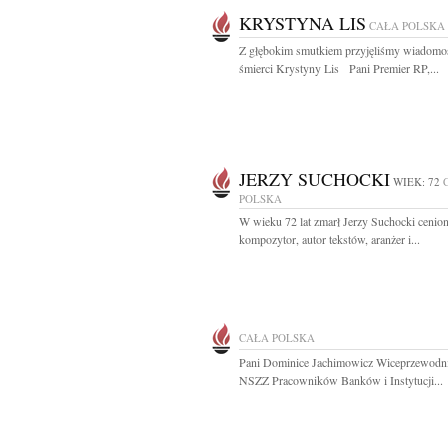
KRYSTYNA LIS
CAŁA POLSKA
Z głębokim smutkiem przyjęliśmy wiadomo
śmierci Krystyny Lis Pani Premier RP,...
JERZY SUCHOCKI
WIEK: 72
POLSKA
W wieku 72 lat zmarł Jerzy Suchocki cenio
kompozytor, autor tekstów, aranżer i...
CAŁA POLSKA
Pani Dominice Jachimowicz Wiceprzewodni
NSZZ Pracowników Banków i Instytucji...