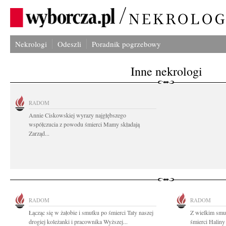
Nekrologi
Odeszli
Poradnik pogrzebowy
Inne nekrologi
RADOM
Annie Ciskowskiej wyrazy najgłębszego
współczucia z powodu śmierci Mamy składają
Zarząd...
RADOM
RADOM
Łącząc się w żałobie i smutku po śmierci Taty naszej
Z wielkim smu
drogiej koleżanki i pracownika Wyższej...
śmierci Haliny 