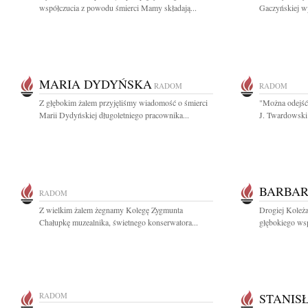
współczucia z powodu śmierci Mamy składają...
Gaczyńskiej wy
MARIA DYDYŃSKA
RADOM
RADOM
Z głębokim żalem przyjęliśmy wiadomość o śmierci
"Można odejść 
Marii Dydyńskiej długoletniego pracownika...
J. Twardowski 
BARBAR
RADOM
Z wielkim żalem żegnamy Kolegę Zygmunta
Drogiej Koleż
Chałupkę muzealnika, świetnego konserwatora...
głębokiego wsp
RADOM
STANIS