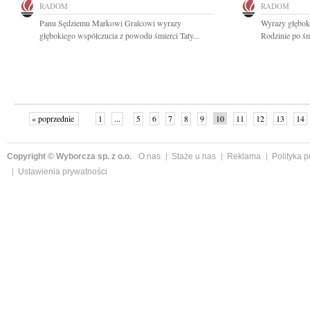
RADOM
RADOM
Panu Sędziemu Markowi Gralcowi wyrazy
Wyrazy głębok
głębokiego współczucia z powodu śmierci Taty...
Rodzinie po śm
« poprzednie
1
...
5
6
7
8
9
10
11
12
13
14
Copyright © Wyborcza sp. z o.o.
O nas
Staże u nas
Reklama
Polityka 
Ustawienia prywatności