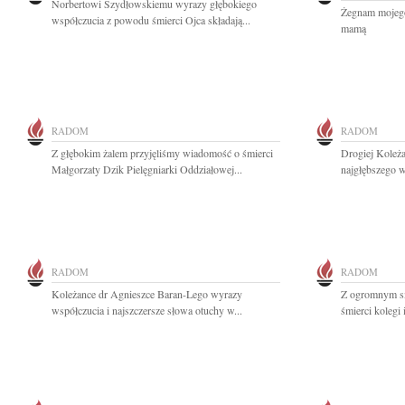
Norbertowi Szydłowskiemu wyrazy głębokiego
Żegnam mojego 
współczucia z powodu śmierci Ojca składają...
mamą
RADOM
RADOM
Z głębokim żalem przyjęliśmy wiadomość o śmierci
Drogiej Koleż
Małgorzaty Dzik Pielęgniarki Oddziałowej...
najgłębszego w
RADOM
RADOM
Koleżance dr Agnieszce Baran-Lego wyrazy
Z ogromnym s
współczucia i najszczersze słowa otuchy w...
śmierci kolegi 