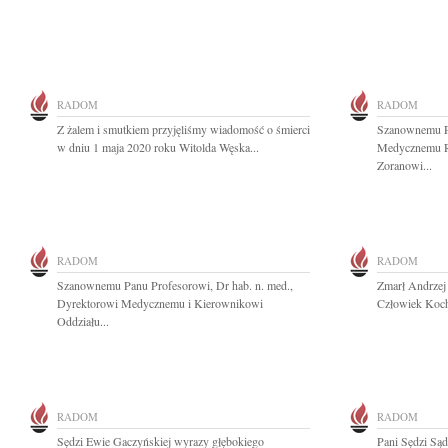
RADOM
RADOM
Z żalem i smutkiem przyjęliśmy wiadomość o śmierci
Szanownemu P
w dniu 1 maja 2020 roku Witolda Węska...
Medycznemu R
Zoranowi...
RADOM
RADOM
Szanownemu Panu Profesorowi, Dr hab. n. med.,
Zmarł Andrzej
Dyrektorowi Medycznemu i Kierownikowi
Człowiek Kocha
Oddziału...
RADOM
RADOM
Sędzi Ewie Gaczyńskiej wyrazy głębokiego
Pani Sędzi S