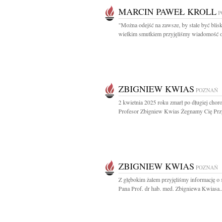
MARCIN PAWEŁ KROLL
P
"Można odejść na zawsze, by stale być blisk
wielkim smutkiem przyjęliśmy wiadomość o
ZBIGNIEW KWIAS
POZNAŃ
2 kwietnia 2025 roku zmarł po długiej chor
Profesor Zbigniew Kwias Żegnamy Cię Przyj
ZBIGNIEW KWIAS
POZNAŃ
Z głębokim żalem przyjęliśmy informację o 
Pana Prof. dr hab. med. Zbigniewa Kwiasa..