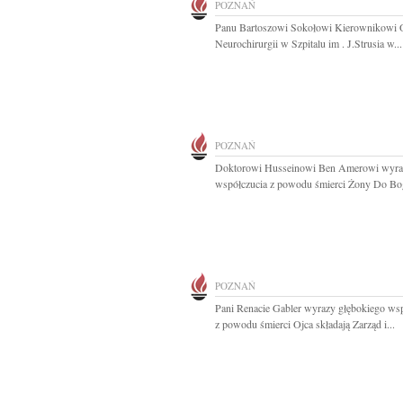
POZNAŃ
Panu Bartoszowi Sokołowi Kierownikowi 
Neurochirurgii w Szpitalu im . J.Strusia w...
POZNAŃ
Doktorowi Husseinowi Ben Amerowi wyra
współczucia z powodu śmierci Żony Do Bog
POZNAŃ
Pani Renacie Gabler wyrazy głębokiego ws
z powodu śmierci Ojca składają Zarząd i...