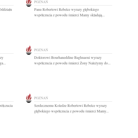
POZNAŃ
Oddziału
Panu Robertowi Rebelce wyrazy głębokiego
współczucia z powodu śmierci Mamy składają...
POZNAŃ
zy
Doktorowi Bourhaneddine Baghnaoui wyrazy
a...
współczucia z powodu śmierci Żony Należymy do...
POZNAŃ
półczucia
Serdecznemu Koledze Robertowi Rebelce wyrazy
głębokiego współczucia z powodu śmierci Mamy...