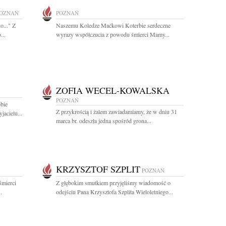
OZNAŃ
POZNAŃ
o..." Z
Naszemu Koledze Maćkowi Koterbie serdeczne
...
wyrazy współczucia z powodu śmierci Mamy...
ZOFIA WECEL-KOWALSKA
POZNAŃ
obie
Z przykrością i żalem zawiadamiamy, że w dniu 31
acielu...
marca br. odeszła jedna spośród grona...
KRZYSZTOF SZPLIT
POZNAŃ
śmierci
Z głębokim smutkiem przyjęliśmy wiadomość o
.
odejściu Pana Krzysztofa Szplita Wieloletniego...