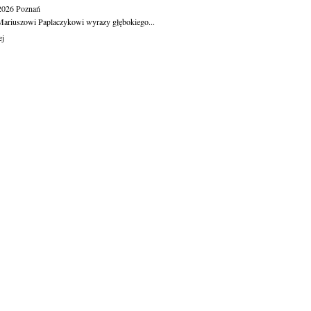
.2026
Poznań
ariuszowi Paplaczykowi wyrazy głębokiego...
ej