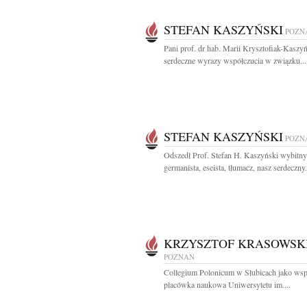
STEFAN KASZYŃSKI
POZN
Pani prof. dr hab. Marii Krysztofiak-Kaszyń
serdeczne wyrazy współczucia w związku...
STEFAN KASZYŃSKI
POZN
Odszedł Prof. Stefan H. Kaszyński wybitny
germanista, eseista, tłumacz, nasz serdeczny.
KRZYSZTOF KRASOWSK
POZNAŃ
Collegium Polonicum w Słubicach jako ws
placówka naukowa Uniwersytetu im....