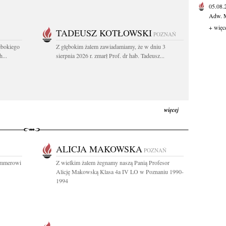
05.08
Adw. M
+ więc
TADEUSZ KOTŁOWSKI
POZNAŃ
ębokiego
Z głębokim żalem zawiadamiamy, że w dniu 3
...
sierpnia 2026 r. zmarł Prof. dr hab. Tadeusz...
więcej
ALICJA MAKOWSKA
POZNAŃ
ommerowi
Z wielkim żalem żegnamy naszą Panią Profesor
Alicję Makowską Klasa 4a IV LO w Poznaniu 1990-
1994