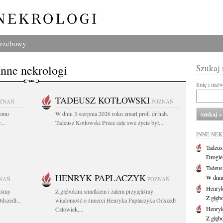
grzebowy
Inne nekrologi
Szukaj
Imię i naz
TADEUSZ KOTŁOWSKI
ZNAŃ
POZNAŃ
iemu
W dniu 3 sierpnia 2026 roku zmarł prof. dr hab.
..
Tadeusz Kotłowski Przez całe swe życie był...
INNE NE
Tadeus
Drogie
Tadeus
HENRYK PAPLACZYK
W dniu 
NAŃ
POZNAŃ
Henryk
liśmy
Z głębokim smutkiem i żalem przyjęliśmy
Z głęb
dszedł...
wiadomość o śmierci Henryka Paplaczyka Odszedł
Henryk
Człowiek,...
Z głęb