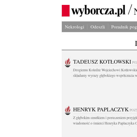
Nekrologi
Odeszli
Poradnik po
TADEUSZ KOTŁOWSKI
PO
Drogiemu Koledze Wojciechowi Kotłowsk
składamy wyrazy głębokiego współczucia w.
HENRYK PAPLACZYK
POZ
Z głębokim smutkiem i poruszeniem przyję
wiadomość o śmierci Henryka Paplaczyka O