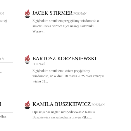
JACEK STIRMER
AŃ
POZNAŃ
skiej
Z głębokim smutkiem przyjęliśmy wiadomość o
śmierci Jacka Stirmer Ojca naszej Koleżanki.
Wyrazy...
BARTOSZ KORZENIEWSKI
AŃ
POZNAŃ
Z głębokim smutkiem i żalem przyjęliśmy
..
wiadomość, że w dniu 18 marca 2025 roku zmarł w
wieku 52...
I
KAMILA BUSZKIEWICZ
POZNAŃ
Opuściła nas nagle i niespodziewanie Kamila
pólna
Buszkiewicz nasza kochana przyjaciółka,...