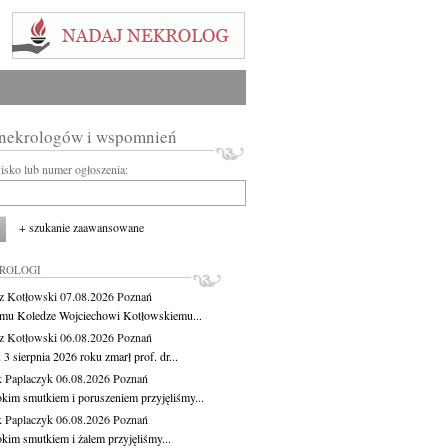
 nekrologów i wspomnień
wisko lub numer ogłoszenia:
+ szukanie zaawansowane
KROLOGI
z Kotłowski
07.08.2026
Poznań
mu Koledze Wojciechowi Kotłowskiemu...
z Kotłowski
06.08.2026
Poznań
3 sierpnia 2026 roku zmarł prof. dr...
 Paplaczyk
06.08.2026
Poznań
okim smutkiem i poruszeniem przyjęliśmy...
 Paplaczyk
06.08.2026
Poznań
okim smutkiem i żalem przyjęliśmy...