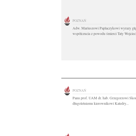
POZNAŃ
Adw. Mariuszowi Paplaczykowi wyrazy gł
współczucia z powodu śmierci Taty Wojciech
POZNAŃ
Panu prof. UAM dr. hab. Grzegorzowi Sk
długoletniemu kierownikowi Katedry...