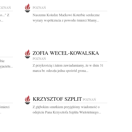
OZNAŃ
POZNAŃ
o..." Z
Naszemu Koledze Maćkowi Koterbie serdeczne
...
wyrazy współczucia z powodu śmierci Mamy...
ZOFIA WECEL-KOWALSKA
POZNAŃ
obie
Z przykrością i żalem zawiadamiamy, że w dniu 31
acielu...
marca br. odeszła jedna spośród grona...
KRZYSZTOF SZPLIT
POZNAŃ
śmierci
Z głębokim smutkiem przyjęliśmy wiadomość o
.
odejściu Pana Krzysztofa Szplita Wieloletniego...