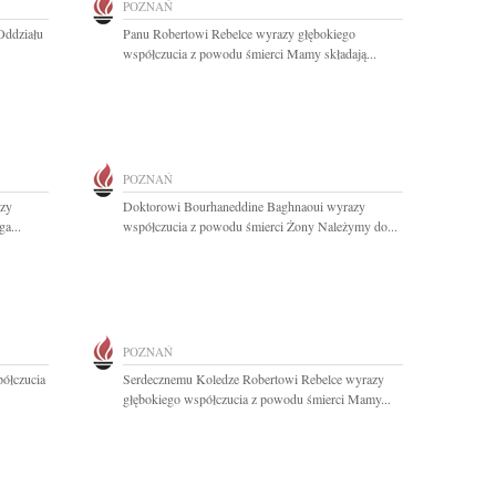
POZNAŃ
Oddziału
Panu Robertowi Rebelce wyrazy głębokiego
współczucia z powodu śmierci Mamy składają...
POZNAŃ
zy
Doktorowi Bourhaneddine Baghnaoui wyrazy
a...
współczucia z powodu śmierci Żony Należymy do...
POZNAŃ
półczucia
Serdecznemu Koledze Robertowi Rebelce wyrazy
głębokiego współczucia z powodu śmierci Mamy...