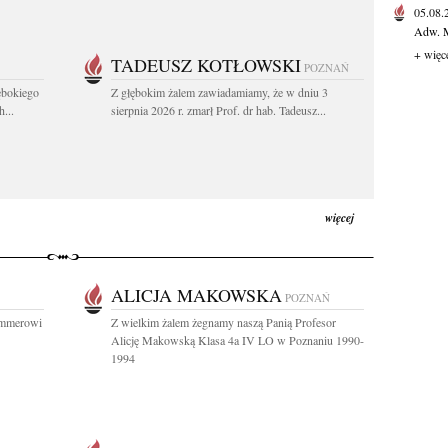
05.08
Adw. M
+ więc
TADEUSZ KOTŁOWSKI
POZNAŃ
ębokiego
Z głębokim żalem zawiadamiamy, że w dniu 3
...
sierpnia 2026 r. zmarł Prof. dr hab. Tadeusz...
więcej
ALICJA MAKOWSKA
POZNAŃ
ommerowi
Z wielkim żalem żegnamy naszą Panią Profesor
Alicję Makowską Klasa 4a IV LO w Poznaniu 1990-
1994