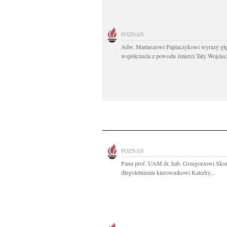
POZNAŃ
Adw. Mariuszowi Paplaczykowi wyrazy gł
współczucia z powodu śmierci Taty Wojciech
POZNAŃ
Panu prof. UAM dr. hab. Grzegorzowi Sk
długoletniemu kierownikowi Katedry...