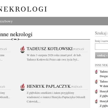
grzebowy
Inne nekrologi
Szukaj
Imię i naz
TADEUSZ KOTŁOWSKI
ZNAŃ
POZNAŃ
iemu
W dniu 3 sierpnia 2026 roku zmarł prof. dr hab.
..
Tadeusz Kotłowski Przez całe swe życie był...
INNE NE
Tadeus
Drogie
Tadeus
HENRYK PAPLACZYK
W dniu 
NAŃ
POZNAŃ
Henryk
liśmy
Z głębokim smutkiem i żalem przyjęliśmy
Z głęb
dszedł...
wiadomość o śmierci Henryka Paplaczyka Odszedł
Henryk
Człowiek,...
Z głęb