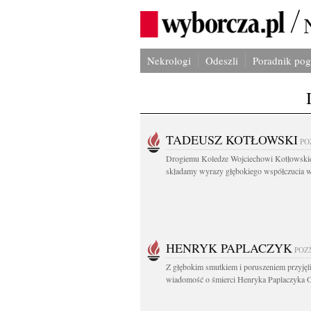
Nekrologi
Odeszli
Poradnik po
TADEUSZ KOTŁOWSKI
PO
Drogiemu Koledze Wojciechowi Kotłowsk
składamy wyrazy głębokiego współczucia w.
HENRYK PAPLACZYK
POZ
Z głębokim smutkiem i poruszeniem przyję
wiadomość o śmierci Henryka Paplaczyka O