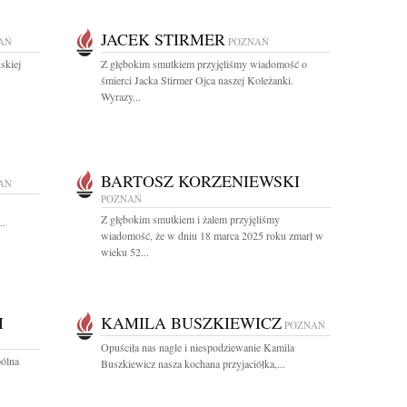
JACEK STIRMER
AŃ
POZNAŃ
skiej
Z głębokim smutkiem przyjęliśmy wiadomość o
śmierci Jacka Stirmer Ojca naszej Koleżanki.
Wyrazy...
BARTOSZ KORZENIEWSKI
AŃ
POZNAŃ
Z głębokim smutkiem i żalem przyjęliśmy
..
wiadomość, że w dniu 18 marca 2025 roku zmarł w
wieku 52...
I
KAMILA BUSZKIEWICZ
POZNAŃ
Opuściła nas nagle i niespodziewanie Kamila
pólna
Buszkiewicz nasza kochana przyjaciółka,...