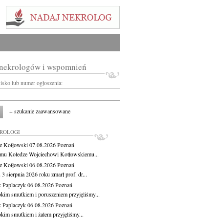
 nekrologów i wspomnień
wisko lub numer ogłoszenia:
+ szukanie zaawansowane
KROLOGI
z Kotłowski
07.08.2026
Poznań
mu Koledze Wojciechowi Kotłowskiemu...
z Kotłowski
06.08.2026
Poznań
3 sierpnia 2026 roku zmarł prof. dr...
 Paplaczyk
06.08.2026
Poznań
okim smutkiem i poruszeniem przyjęliśmy...
 Paplaczyk
06.08.2026
Poznań
okim smutkiem i żalem przyjęliśmy...