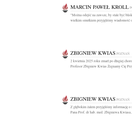
MARCIN PAWEŁ KROLL
P
"Można odejść na zawsze, by stale być blisk
wielkim smutkiem przyjęliśmy wiadomość o
ZBIGNIEW KWIAS
POZNAŃ
2 kwietnia 2025 roku zmarł po długiej chor
Profesor Zbigniew Kwias Żegnamy Cię Przyj
ZBIGNIEW KWIAS
POZNAŃ
Z głębokim żalem przyjęliśmy informację o 
Pana Prof. dr hab. med. Zbigniewa Kwiasa..