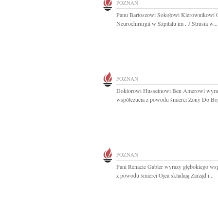
POZNAŃ
Panu Bartoszowi Sokołowi Kierownikowi 
Neurochirurgii w Szpitalu im . J.Strusia w...
POZNAŃ
Doktorowi Husseinowi Ben Amerowi wyra
współczucia z powodu śmierci Żony Do Bog
POZNAŃ
Pani Renacie Gabler wyrazy głębokiego ws
z powodu śmierci Ojca składają Zarząd i...