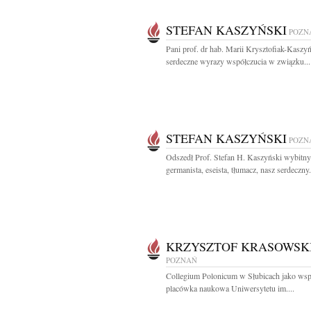
STEFAN KASZYŃSKI
POZN
Pani prof. dr hab. Marii Krysztofiak-Kaszyń
serdeczne wyrazy współczucia w związku...
STEFAN KASZYŃSKI
POZN
Odszedł Prof. Stefan H. Kaszyński wybitny
germanista, eseista, tłumacz, nasz serdeczny.
KRZYSZTOF KRASOWSK
POZNAŃ
Collegium Polonicum w Słubicach jako ws
placówka naukowa Uniwersytetu im....