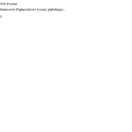
.2026
Poznań
ariuszowi Paplaczykowi wyrazy głębokiego...
ej