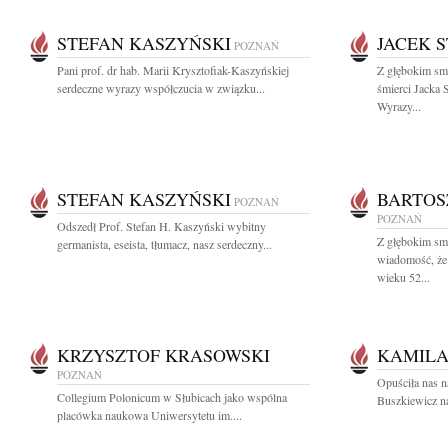
STEFAN KASZYŃSKI
JACEK 
POZNAŃ
Pani prof. dr hab. Marii Krysztofiak-Kaszyńskiej
Z głębokim sm
serdeczne wyrazy współczucia w związku...
śmierci Jacka 
Wyrazy...
STEFAN KASZYŃSKI
BARTOS
POZNAŃ
POZNAŃ
Odszedł Prof. Stefan H. Kaszyński wybitny
Z głębokim smu
germanista, eseista, tłumacz, nasz serdeczny...
wiadomość, że
wieku 52...
KRZYSZTOF KRASOWSKI
KAMILA
POZNAŃ
Opuściła nas n
Collegium Polonicum w Słubicach jako wspólna
Buszkiewicz na
placówka naukowa Uniwersytetu im....