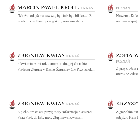
MARCIN PAWEŁ KROLL
POZNAŃ
POZNAŃ
"Można odejść na zawsze, by stale być blisko..." Z
Naszemu Koled
wielkim smutkiem przyjęliśmy wiadomość o...
wyrazy współc
ZBIGNIEW KWIAS
ZOFIA 
POZNAŃ
POZNAŃ
2 kwietnia 2025 roku zmarł po długiej chorobie
Z przykrością 
Profesor Zbigniew Kwias Żegnamy Cię Przyjacielu...
marca br. odesz
ZBIGNIEW KWIAS
KRZYSZ
POZNAŃ
Z głębokim żalem przyjęliśmy informację o śmierci
Z głębokim sm
Pana Prof. dr hab. med. Zbigniewa Kwiasa...
odejściu Pana 