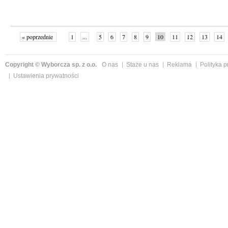
« poprzednie
1
...
5
6
7
8
9
10
11
12
13
14
Copyright © Wyborcza sp. z o.o.
O nas
Staże u nas
Reklama
Polityka 
Ustawienia prywatności