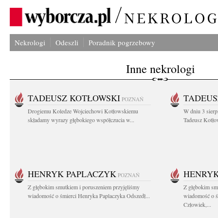
Nekrologi
Odeszli
Poradnik pogrzebowy
Inne nekrologi
TADEUSZ KOTŁOWSKI
TADEUS
POZNAŃ
Drogiemu Koledze Wojciechowi Kotłowskiemu
W dniu 3 sierp
składamy wyrazy głębokiego współczucia w...
Tadeusz Kotłow
HENRYK PAPLACZYK
HENRYK
POZNAŃ
Z głębokim smutkiem i poruszeniem przyjęliśmy
Z głębokim smu
wiadomość o śmierci Henryka Paplaczyka Odszedł...
wiadomość o ś
Człowiek,...