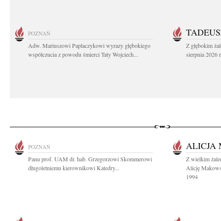
TADEUS
POZNAŃ
Adw. Mariuszowi Paplaczykowi wyrazy głębokiego
Z głębokim ża
współczucia z powodu śmierci Taty Wojciech...
sierpnia 2026 r
ALICJA
POZNAŃ
Panu prof. UAM dr. hab. Grzegorzowi Skommerowi
Z wielkim żal
długoletniemu kierownikowi Katedry...
Alicję Makows
1994