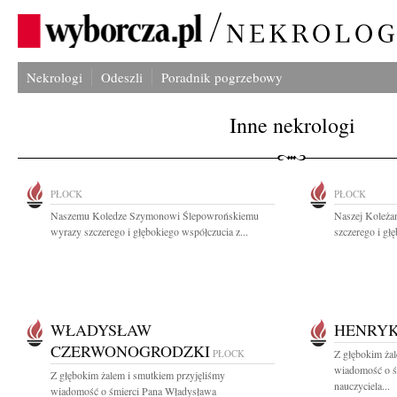
Nekrologi
Odeszli
Poradnik pogrzebowy
Inne nekrologi
PŁOCK
PŁOCK
Naszemu Koledze Szymonowi Ślepowrońskiemu
Naszej Koleża
wyrazy szczerego i głębokiego współczucia z...
szczerego i gł
WŁADYSŁAW
HENRYK
CZERWONOGRODZKI
PŁOCK
Z głębokim żal
wiadomość o ś
Z głębokim żalem i smutkiem przyjęliśmy
nauczyciela...
wiadomość o śmierci Pana Władysława