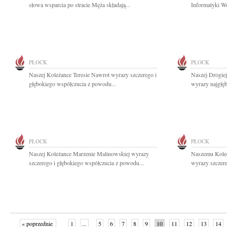
słowa wsparcia po stracie Męża składają...
Informatyki Wo
PŁOCK
PŁOCK
Naszej Koleżance Teresie Nawrot wyrazy szczerego i
Naszej Drogie
głębokiego współczucia z powodu...
wyrazy najgłę
PŁOCK
PŁOCK
Naszej Koleżance Marzenie Malinowskiej wyrazy
Naszemu Kole
szczerego i głębokiego współczucia z powodu...
wyrazy szczere
« poprzednie
1
...
5
6
7
8
9
10
11
12
13
14