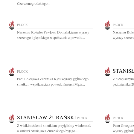
Czerwonogrodzkiego...
PŁOCK
PŁOCK
Naszemu Koledze Pawłowi Domańskiemu wyrazy
Naszemu Kole
szczerego i głębokiego współczucia z powodu...
wyrazy szczere
STANIS
PŁOCK
Pani Bolesława Żurańska Kłos wyrazy głębokiego
Z nieopisanym
smutku i współczucia z powodu śmierci Męża...
października 2
STANISŁAW ŻURAŃSKI
PŁOCK
PŁOCK
Z wielkim żalem i smutkiem przyjęliśmy wiadomość
Panu Grzegorz
o śmierci Stanisława Żurańskiego byłego...
wyrazy głęboki