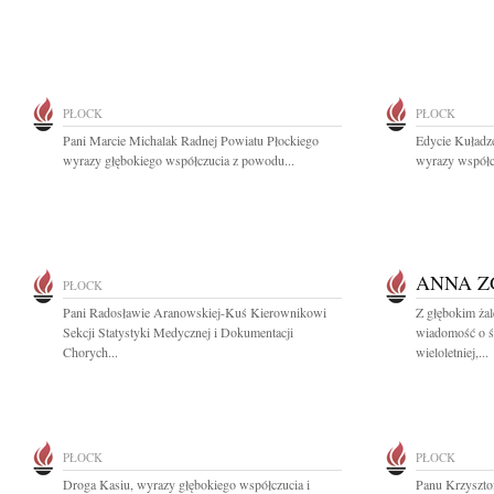
PŁOCK
PŁOCK
Pani Marcie Michalak Radnej Powiatu Płockiego
Edycie Kuładze
wyrazy głębokiego współczucia z powodu...
wyrazy współcz
ANNA Z
PŁOCK
Pani Radosławie Aranowskiej-Kuś Kierownikowi
Z głębokim żal
Sekcji Statystyki Medycznej i Dokumentacji
wiadomość o ś
Chorych...
wieloletniej,...
PŁOCK
PŁOCK
Droga Kasiu, wyrazy głębokiego współczucia i
Panu Krzyszto