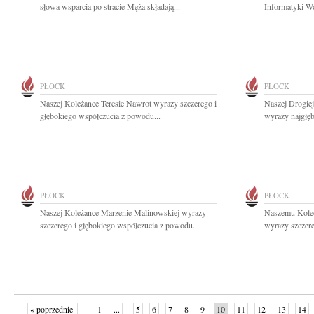
słowa wsparcia po stracie Męża składają...
Informatyki Wo
PŁOCK
PŁOCK
Naszej Koleżance Teresie Nawrot wyrazy szczerego i
Naszej Drogie
głębokiego współczucia z powodu...
wyrazy najgłę
PŁOCK
PŁOCK
Naszej Koleżance Marzenie Malinowskiej wyrazy
Naszemu Kole
szczerego i głębokiego współczucia z powodu...
wyrazy szczere
« poprzednie
1
...
5
6
7
8
9
10
11
12
13
14