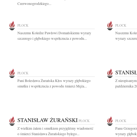
Czerwonogrodzkiego...
PŁOCK
PŁOCK
Naszemu Koledze Pawłowi Domańskiemu wyrazy
Naszemu Kole
szczerego i głębokiego współczucia z powodu...
wyrazy szczere
STANIS
PŁOCK
Pani Bolesława Żurańska Kłos wyrazy głębokiego
Z nieopisanym
smutku i współczucia z powodu śmierci Męża...
października 2
STANISŁAW ŻURAŃSKI
PŁOCK
PŁOCK
Z wielkim żalem i smutkiem przyjęliśmy wiadomość
Panu Grzegorz
o śmierci Stanisława Żurańskiego byłego...
wyrazy głęboki