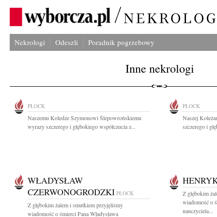
Nekrologi
Odeszli
Poradnik pogrzebowy
Inne nekrologi
PŁOCK
PŁOCK
Naszemu Koledze Szymonowi Ślepowrońskiemu
Naszej Koleża
wyrazy szczerego i głębokiego współczucia z...
szczerego i gł
WŁADYSŁAW
HENRYK
CZERWONOGRODZKI
PŁOCK
Z głębokim żal
wiadomość o ś
Z głębokim żalem i smutkiem przyjęliśmy
nauczyciela...
wiadomość o śmierci Pana Władysława