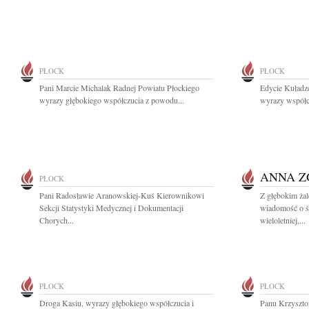
PŁOCK
PŁOCK
Pani Marcie Michalak Radnej Powiatu Płockiego
Edycie Kuładze
wyrazy głębokiego współczucia z powodu...
wyrazy współcz
ANNA Z
PŁOCK
Pani Radosławie Aranowskiej-Kuś Kierownikowi
Z głębokim żal
Sekcji Statystyki Medycznej i Dokumentacji
wiadomość o ś
Chorych...
wieloletniej,...
PŁOCK
PŁOCK
Droga Kasiu, wyrazy głębokiego współczucia i
Panu Krzyszto