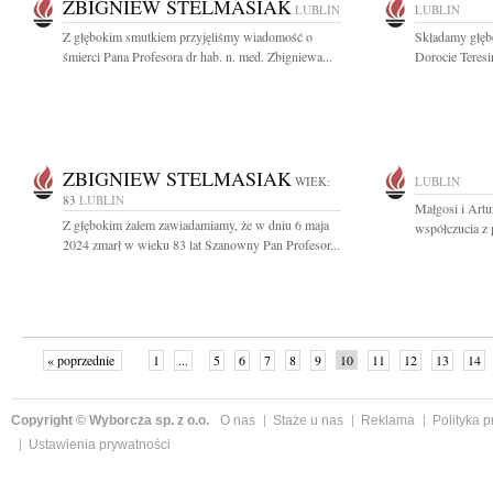
ZBIGNIEW STELMASIAK
LUBLIN
LUBLIN
Z głębokim smutkiem przyjęliśmy wiadomość o
Składamy głęb
śmierci Pana Profesora dr hab. n. med. Zbigniewa...
Dorocie Teresi
ZBIGNIEW STELMASIAK
WIEK:
LUBLIN
83
LUBLIN
Małgosi i Art
Z głębokim żalem zawiadamiamy, że w dniu 6 maja
współczucia z 
2024 zmarł w wieku 83 lat Szanowny Pan Profesor...
« poprzednie
1
...
5
6
7
8
9
10
11
12
13
14
Copyright © Wyborcza sp. z o.o.
O nas
Staże u nas
Reklama
Polityka 
Ustawienia prywatności