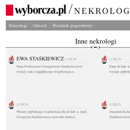
Nekrologi
Odeszli
Poradnik pogrzebowy
Inne nekrologi
EWA STAŚKIEWICZ
LUBLIN
LUBLIN
Panu Profesorowi Grzegorzowi Staśkiewiczowi
Panu dr hab. 
wyrazy żalu i najgłębszego współczucia z...
wyrazy głębok
LUBLIN
LUBLIN
Wyrazy głębokiego współczucia dla dr hab. n. med.
Naszemu Koled
Grzegorza Staśkiewicza z powodu śmierci...
Staśkiewiczowi