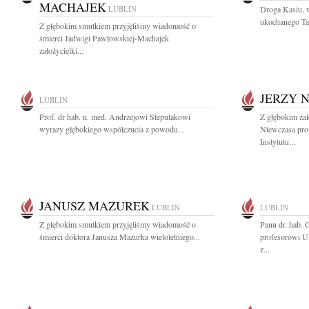
MACHAJEK
LUBLIN
Droga Kasiu, wi
ukochanego Tat
Z głębokim smutkiem przyjęliśmy wiadomość o
śmierci Jadwigi Pawłowskiej-Machajek
założycielki...
JERZY 
LUBLIN
Prof. dr hab. n. med. Andrzejowi Stepulakowi
Z głębokim ża
wyrazy głębokiego współczucia z powodu...
Niewczasa pro
Instytutu...
JANUSZ MAZUREK
LUBLIN
LUBLIN
Z głębokim smutkiem przyjęliśmy wiadomość o
Panu dr. hab.
śmierci doktora Janusza Mazurka wieloletniego...
profesorowi U
z...