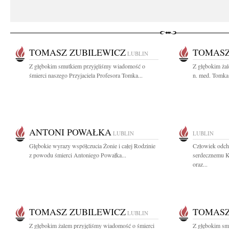
TOMASZ ZUBILEWICZ
TOMASZ
LUBLIN
Z głębokim smutkiem przyjęliśmy wiadomość o
Z głębokim żal
śmierci naszego Przyjaciela Profesora Tomka...
n. med. Tomka
ANTONI POWAŁKA
LUBLIN
LUBLIN
Głębokie wyrazy współczucia Żonie i całej Rodzinie
Człowiek odch
z powodu śmierci Antoniego Powałka...
serdecznemu K
oraz...
TOMASZ ZUBILEWICZ
TOMASZ
LUBLIN
Z głębokim żalem przyjęliśmy wiadomość o śmierci
Z głębokim sm