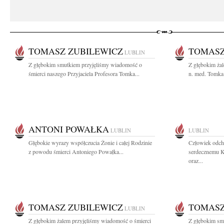
TOMASZ ZUBILEWICZ
TOMASZ
LUBLIN
Z głębokim smutkiem przyjęliśmy wiadomość o
Z głębokim żal
śmierci naszego Przyjaciela Profesora Tomka...
n. med. Tomka
ANTONI POWAŁKA
LUBLIN
LUBLIN
Głębokie wyrazy współczucia Żonie i całej Rodzinie
Człowiek odch
z powodu śmierci Antoniego Powałka...
serdecznemu K
oraz...
TOMASZ ZUBILEWICZ
TOMASZ
LUBLIN
Z głębokim żalem przyjęliśmy wiadomość o śmierci
Z głębokim sm