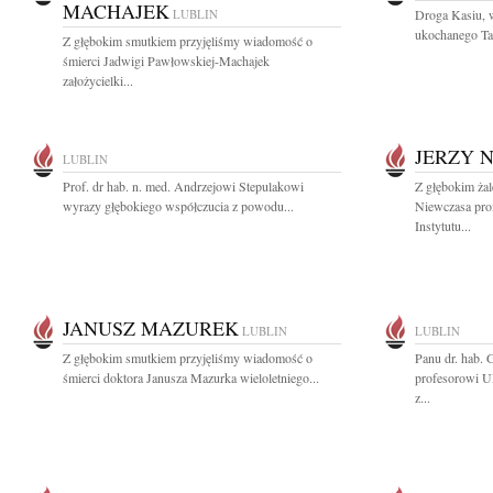
MACHAJEK
LUBLIN
Droga Kasiu, wi
ukochanego Tat
Z głębokim smutkiem przyjęliśmy wiadomość o
śmierci Jadwigi Pawłowskiej-Machajek
założycielki...
JERZY 
LUBLIN
Prof. dr hab. n. med. Andrzejowi Stepulakowi
Z głębokim ża
wyrazy głębokiego współczucia z powodu...
Niewczasa pro
Instytutu...
JANUSZ MAZUREK
LUBLIN
LUBLIN
Z głębokim smutkiem przyjęliśmy wiadomość o
Panu dr. hab.
śmierci doktora Janusza Mazurka wieloletniego...
profesorowi U
z...