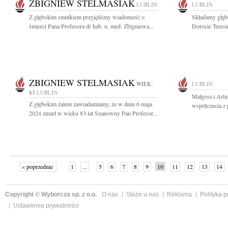
ZBIGNIEW STELMASIAK
LUBLIN
LUBLIN
Z głębokim smutkiem przyjęliśmy wiadomość o
Składamy głęb
śmierci Pana Profesora dr hab. n. med. Zbigniewa...
Dorocie Teresi
ZBIGNIEW STELMASIAK
WIEK:
LUBLIN
83
LUBLIN
Małgosi i Art
Z głębokim żalem zawiadamiamy, że w dniu 6 maja
współczucia z 
2024 zmarł w wieku 83 lat Szanowny Pan Profesor...
« poprzednie
1
...
5
6
7
8
9
10
11
12
13
14
Copyright © Wyborcza sp. z o.o.
O nas
Staże u nas
Reklama
Polityka 
Ustawienia prywatności