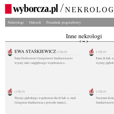
Nekrologi
Odeszli
Poradnik pogrzebowy
Inne nekrologi
EWA STAŚKIEWICZ
LUBLIN
LUBLIN
Panu Profesorowi Grzegorzowi Staśkiewiczowi
Panu dr hab. 
wyrazy żalu i najgłębszego współczucia z...
wyrazy głębok
LUBLIN
LUBLIN
Wyrazy głębokiego współczucia dla dr hab. n. med.
Naszemu Koled
Grzegorza Staśkiewicza z powodu śmierci...
Staśkiewiczowi