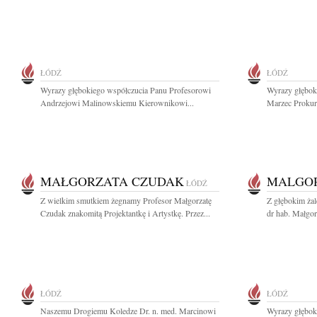
ŁÓDŹ
ŁÓDŹ
Wyrazy głębokiego współczucia Panu Profesorowi
Wyrazy głębok
Andrzejowi Malinowskiemu Kierownikowi...
Marzec Prokur
MAŁGORZATA CZUDAK
MALGO
ŁÓDŹ
Z wielkim smutkiem żegnamy Profesor Małgorzatę
Z głębokim ża
Czudak znakomitą Projektantkę i Artystkę. Przez...
dr hab. Małgor
ŁÓDŹ
ŁÓDŹ
Naszemu Drogiemu Koledze Dr. n. med. Marcinowi
Wyrazy głębok