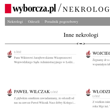
Nekrologi
Odeszli
Poradnik pogrzebowy
Inne nekrologi
ŁÓDŹ
WOJCIE
Panu Wiktorowi Jarzębowskiemu Wiceprezesowi
Żegnamy dr n 
Wojewódzkiego Sądu Administracyjnego w Łodzi...
wspaniałym lek
PAWEŁ WILCZAK
WŁODZI
ŁÓDŹ
ŁÓDŹ
Z głębokim smutkiem zawiadamiamy, że odszedł od
Z wielkim żal
nas na zawsze Paweł Wilczak Nasz dobry Kolega i...
roku Mgr inż. 