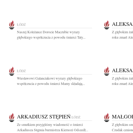
ALEKSA
ŁÓDŹ
Naszej Koleżance Dorocie Maczubie wyrazy
Z głębokim ża
głębokiego współczucia z powodu śmierci Taty...
roku zmarł Ale
ALEKSA
ŁÓDŹ
Wiesławowi Galanciakowi wyrazy głębokiego
Z głębokim ża
współczucia z powodu śmierci Mamy składają...
roku zmarł Ale
ARKADIUSZ STĘPIEŃ
MAŁGO
ŁÓDŹ
Ze smutkiem przyjęliśmy wiadomość o śmierci
Z głębokim sm
Arkadiusza Stępnia burmistrza Kiernozi Odszedł...
Czudak cenione