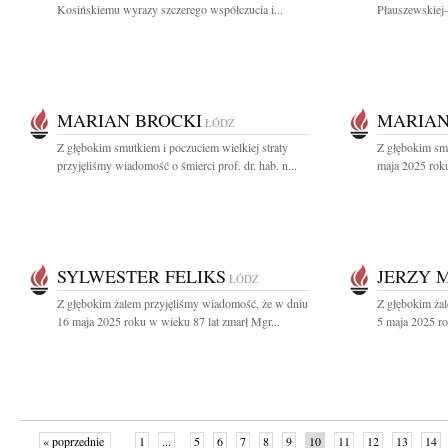
Kosińskiemu wyrazy szczerego współczucia i...
Płauszewskiej-
MARIAN BROCKI
MARIAN
ŁÓDŹ
Z głębokim smutkiem i poczuciem wielkiej straty
Z głębokim sm
przyjęliśmy wiadomość o śmierci prof. dr. hab. n...
maja 2025 roku
SYLWESTER FELIKS
JERZY 
ŁÓDŹ
Z głębokim żalem przyjęliśmy wiadomość, że w dniu
Z głębokim ża
16 maja 2025 roku w wieku 87 lat zmarł Mgr...
5 maja 2025 ro
« poprzednie
1
...
5
6
7
8
9
10
11
12
13
14