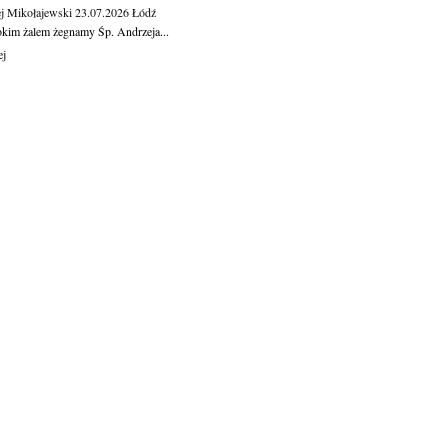
j Mikołajewski
23.07.2026
Łódź
okim żalem żegnamy Śp. Andrzeja...
ej