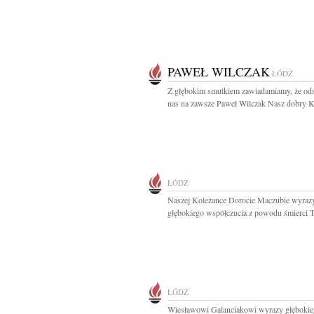
PAWEŁ WILCZAK
ŁÓDŹ
Z głębokim smutkiem zawiadamiamy, że ods
nas na zawsze Paweł Wilczak Nasz dobry Ko
ŁÓDŹ
Naszej Koleżance Dorocie Maczubie wyraz
głębokiego współczucia z powodu śmierci Ta
ŁÓDŹ
Wiesławowi Galanciakowi wyrazy głęboki