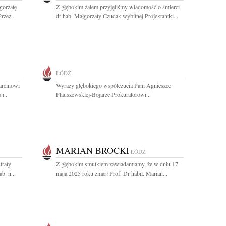
gorzatę
Z głębokim żalem przyjęliśmy wiadomość o śmierci
rzez...
dr hab. Małgorzaty Czudak wybitnej Projektantki...
ŁÓDŹ
arcinowi
Wyrazy głębokiego współczucia Pani Agnieszce
i...
Płauszewskiej-Bojarze Prokuratorowi...
MARIAN BROCKI
ŁÓDŹ
traty
Z głębokim smutkiem zawiadamiamy, że w dniu 17
b. n...
maja 2025 roku zmarł Prof. Dr habil. Marian...