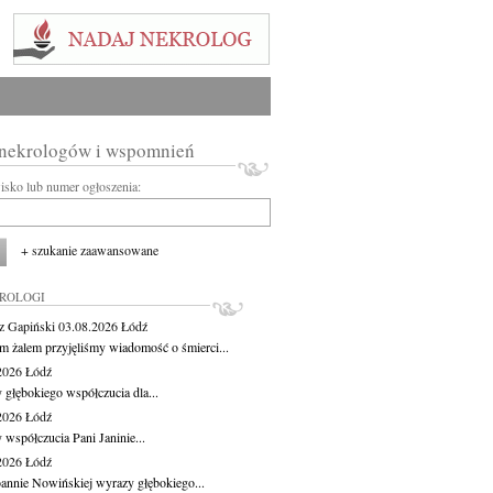
 nekrologów i wspomnień
wisko lub numer ogłoszenia:
+ szukanie zaawansowane
KROLOGI
z Gapiński
03.08.2026
Łódź
m żalem przyjęliśmy wiadomość o śmierci...
.2026
Łódź
 głębokiego współczucia dla...
.2026
Łódź
 współczucia Pani Janinie...
.2026
Łódź
oannie Nowińskiej wyrazy głębokiego...