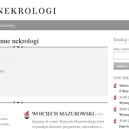
grzebowy
Inne nekrologi
Szukaj
Imię i naz
rci
INNE NE
Tadeus
Z duży
31.07
Wyrazy
29.07
WOJCIECH MAZUROWSKI
ŁÓDŹ
Wyrazy
esowi
27.07
Żegnamy dr n med. Wojciecha Mazurowskiego byłeś
Łodzi...
Pani J
wspaniałym lekarzem, przyjacielem, człowiekiem o...