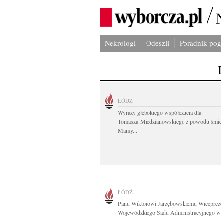
Nekrologi
Odeszli
Poradnik po
ŁÓDŹ
Wyrazy głębokiego współczucia dla
Tomasza Miedzianowskiego z powodu śmie
Mamy...
ŁÓDŹ
Panu Wiktorowi Jarzębowskiemu Wiceprez
Wojewódzkiego Sądu Administracyjnego w 