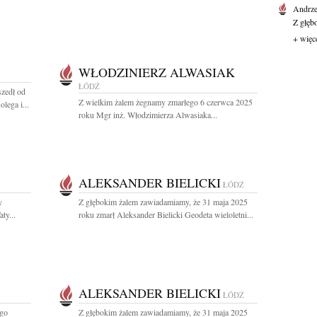
Andrze
Z głęb
+ więc
WŁODZINIERZ ALWASIAK
ŁÓDŹ
zedł od
Z wielkim żalem żegnamy zmarłego 6 czerwca 2025
lega i...
roku Mgr inż. Włodzimierza Alwasiaka...
ALEKSANDER BIELICKI
ŁÓDŹ
y
Z głębokim żalem zawiadamiamy, że 31 maja 2025
ty...
roku zmarł Aleksander Bielicki Geodeta wieloletni...
ALEKSANDER BIELICKI
ŁÓDŹ
ego
Z głębokim żalem zawiadamiamy, że 31 maja 2025