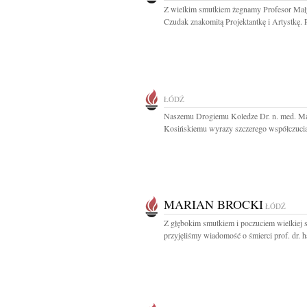
Z wielkim smutkiem żegnamy Profesor Mał
Czudak znakomitą Projektantkę i Artystkę. P
ŁÓDŹ
Naszemu Drogiemu Koledze Dr. n. med. M
Kosińskiemu wyrazy szczerego współczucia 
MARIAN BROCKI
ŁÓDŹ
Z głębokim smutkiem i poczuciem wielkiej s
przyjęliśmy wiadomość o śmierci prof. dr. ha