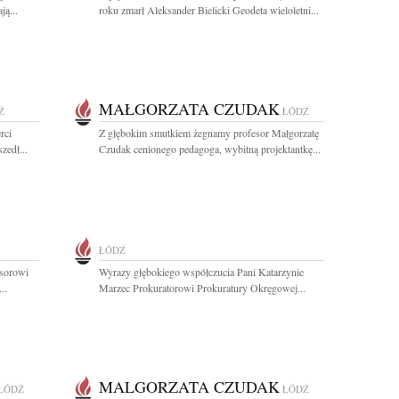
ą...
roku zmarł Aleksander Bielicki Geodeta wieloletni...
MAŁGORZATA CZUDAK
Ź
ŁÓDŹ
rci
Z głębokim smutkiem żegnamy profesor Małgorzatę
zedł...
Czudak cenionego pedagoga, wybitną projektantkę...
ŁÓDŹ
esorowi
Wyrazy głębokiego współczucia Pani Katarzynie
..
Marzec Prokuratorowi Prokuratury Okręgowej...
MALGORZATA CZUDAK
ŁÓDŹ
ŁÓDŹ