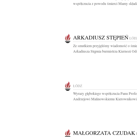
współczucia z powodu śmierci Mamy składaj
ARKADIUSZ STĘPIEŃ
ŁÓD
Ze smutkiem przyjęliśmy wiadomość o śmie
Arkadiusza Stępnia burmistrza Kiernozi Ods
ŁÓDŹ
Wyrazy głębokiego współczucia Panu Prof
Andrzejowi Malinowskiemu Kierownikowi.
MAŁGORZATA CZUDAK