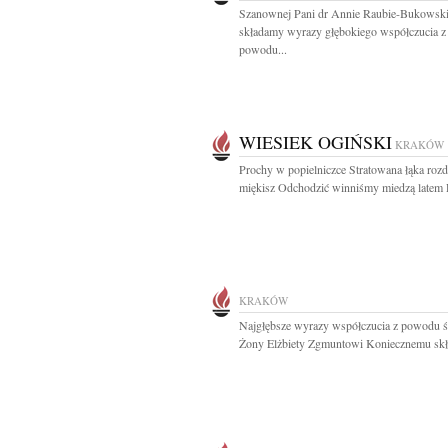
Szanownej Pani dr Annie Raubie-Bukowski
składamy wyrazy głębokiego współczucia z
powodu...
WIESIEK OGIŃSKI
KRAKÓW
Prochy w popielniczce Stratowana łąka roz
miękisz Odchodzić winniśmy miedzą latem P
KRAKÓW
Najgłębsze wyrazy współczucia z powodu ś
Żony Elżbiety Zgmuntowi Koniecznemu skła