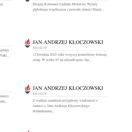
ej
Drogiej Koleżance Ludmile Morawiec Wyrazy
głębokiego współczucia z powodu śmierci Mamy...
JAN ANDRZEJ KŁOCZOWSKI
KRAKÓW
deptany
12 kwietnia 2025 roku wszyscy ponieśliśmy bolesną
taki...
stratę. W wieku 87 lat odszedł ojciec Jan...
JAN ANDRZEJ KŁOCZOWSKI
KRAKÓW
mierci
Z wielkim smutkiem przyjęliśmy wiadomość o
da...
śmierci o. Jana Andrzeja Kłoczowskiego
dominikanina,...