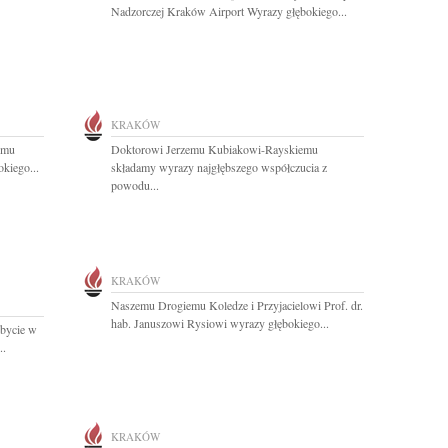
Nadzorczej Kraków Airport Wyrazy głębokiego...
KRAKÓW
emu
Doktorowi Jerzemu Kubiakowi-Rayskiemu
kiego...
składamy wyrazy najgłębszego współczucia z
powodu...
KRAKÓW
Naszemu Drogiemu Koledze i Przyjacielowi Prof. dr.
hab. Januszowi Rysiowi wyrazy głębokiego...
obycie w
..
KRAKÓW