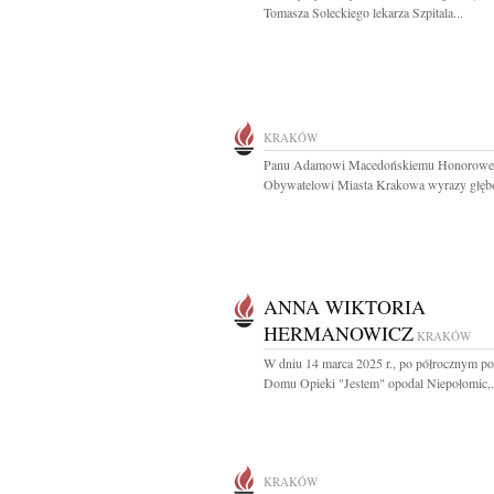
Tomasza Soleckiego lekarza Szpitala...
KRAKÓW
Panu Adamowi Macedońskiemu Honorow
Obywatelowi Miasta Krakowa wyrazy głębo
ANNA WIKTORIA
HERMANOWICZ
KRAKÓW
W dniu 14 marca 2025 r., po półrocznym p
Domu Opieki "Jestem" opodal Niepołomic,.
KRAKÓW