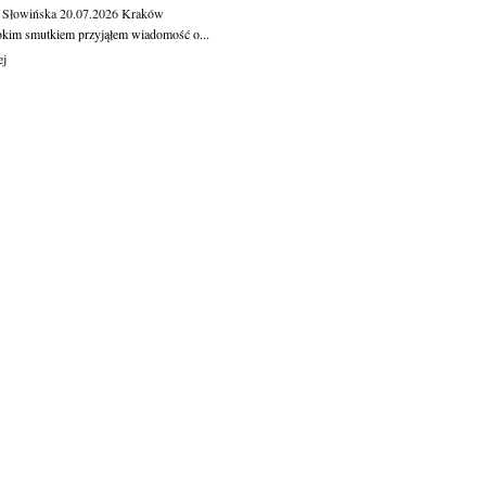
 Słowińska
20.07.2026
Kraków
okim smutkiem przyjąłem wiadomość o...
ej