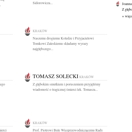
Sidorowicza...
Joanna
,
Z głęb
+ więc
KRAKÓW
Naszemu drogiemu Koledze i Przyjacielowi
Tomkowi Zaleskiemu składamy wyrazy
najgłębszego...
TOMASZ SOLECKI
KRAKÓW
iego
Z głębokim smutkiem i poruszeniem przyjęliśmy
.
wiadomość o tragicznej śmierci lek. Tomasza...
KRAKÓW
ierci
Prof. Piotrowi Bule Wiceprzewodniczącemu Rady