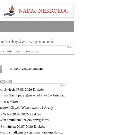
 nekrologów i wspomnień
wisko lub numer ogłoszenia:
+ szukanie zaawansowane
KROLOGI
ew Święch
07.08.2026
Kraków
m smutkiem przyjąłem wiadomość o śmierci...
.2026
Kraków
ackowi Gryzło Wiceprezesowi Areny...
na Witek
20.07.2026
Kraków
okim smutkiem i żalem przyjęliśmy...
 Słowińska
20.07.2026
Kraków
zymim smutkiem przyjęliśmy wiadomość o...