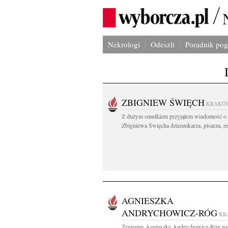
Nekrologi
Odeszli
Poradnik po
ZBIGNIEW ŚWIĘCH
KRAKÓ
Z dużym smutkiem przyjąłem wiadomość o 
Zbigniewa Święcha dziennikarza, pisarza, re
AGNIESZKA
ANDRYCHOWICZ-RÓG
KR
Żegnamy Agnieszkę Andrychowicz-Róg na