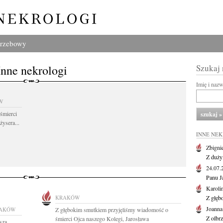
grzebowy
Inne nekrologi
Szukaj
Imię i naz
W
śmierci
żysera...
INNE NE
Zbigni
Z duży
24.07
Panu J
Karoli
KRAKÓW
Z głęb
Joanna
AKÓW
Z głębokim smutkiem przyjęliśmy wiadomość o
Z olbr
śmierci Ojca naszego Kolegi, Jarosława
szą