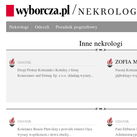
Nekrologi
Odeszli
Poradnik pogrzebowy
Inne nekrologi
ZOFIA 
GDAŃSK
Drogi Piotrze Koleżanki i Koledzy z firmy
Naszej Koleża
Konecranes and Demag Sp. z o.o. składają wyrazy...
głębokiego wspó
GDAŃSK
GDAŃSK
Koleżance Beacie Pławskiej z powodu śmierci Ojca
Pani Elżbieci
wyrazy współczucia i słowa otuchy...
Administracyjn