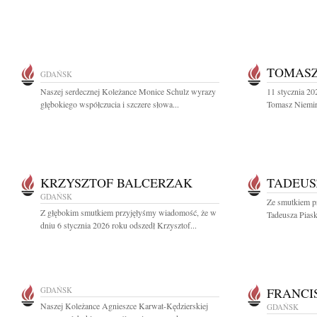
TOMASZ
GDAŃSK
Naszej serdecznej Koleżance Monice Schulz wyrazy
11 stycznia 20
głębokiego współczucia i szczere słowa...
Tomasz Niemir
KRZYSZTOF BALCERZAK
TADEUS
GDAŃSK
Ze smutkiem p
Z głębokim smutkiem przyjęłyśmy wiadomość, że w
Tadeusza Piask
dniu 6 stycznia 2026 roku odszedł Krzysztof...
GDAŃSK
FRANCI
Naszej Koleżance Agnieszce Karwat-Kędzierskiej
GDAŃSK