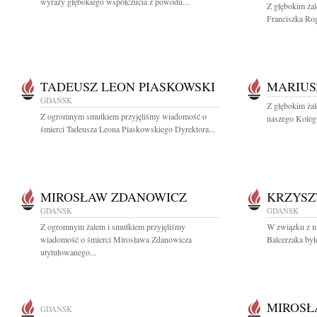
wyrazy głębokiego współczucia z powodu...
Z głębokim ża
Franciszka Rog
TADEUSZ LEON PIASKOWSKI
MARIUS
GDAŃSK
Z głębokim ża
Z ogromnym smutkiem przyjęliśmy wiadomość o
naszego Kolegi
śmierci Tadeusza Leona Piaskowskiego Dyrektora...
MIROSŁAW ZDANOWICZ
KRZYSZ
GDAŃSK
GDAŃSK
Z ogromnym żalem i smutkiem przyjęliśmy
W związku z n
wiadomość o śmierci Mirosława Zdanowicza
Balcerzaka był
utytułowanego...
MIROSŁ
GDAŃSK