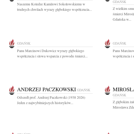
GDAŃSK
Naszemu Koledze Kamilowi Sokołowskiemu w
Z wielkim smu
trudnych chwilach wyrazy głębokiego współczucia...
śmierci Miros
Gdańska w...
GDAŃSK
GDAŃSK
Panu Marcinowi Dukowicz wyrazy głębokiego
Panu Marcino
współczucia i słowa wsparcia z powodu śmierci...
współczucia i 
ANDRZEJ PACZKOWSKI
MIROSŁ
GDAŃSK
GDAŃSK
Odszedł prof. Andrzej Paczkowski (1938 2026)
Z głębokim ża
Jeden z najwybitniejszych historyków...
Mirosława Zdan