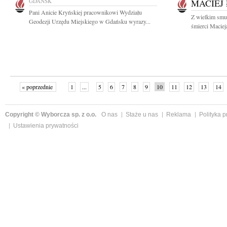
GDAŃSK
MACIEJ 
Pani Anicie Kryńskiej pracownikowi Wydziału
Z wielkim smu
Geodezji Urzędu Miejskiego w Gdańsku wyrazy...
śmierci Maciej
« poprzednie
1
...
5
6
7
8
9
10
11
12
13
14
Copyright © Wyborcza sp. z o.o.
O nas
Staże u nas
Reklama
Polityka 
Ustawienia prywatności