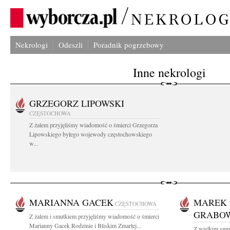
Nekrologi
Odeszli
Poradnik pogrzebowy
Inne nekrologi
GRZEGORZ LIPOWSKI
CZĘSTOCHOWA
Z żalem przyjęliśmy wiadomość o śmierci Grzegorza
Lipowskiego byłego wojewody częstochowskiego
w...
MARIANNA GACEK
MAREK 
CZĘSTOCHOWA
GRABO
Z żalem i smutkiem przyjęliśmy wiadomość o śmierci
Marianny Gacek Rodzinie i Bliskim Zmarłej...
Z wielkim smu