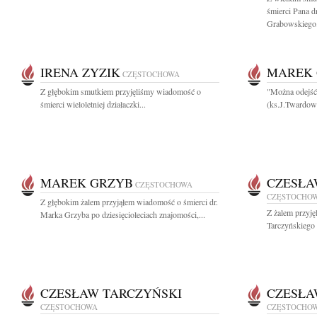
śmierci Pana 
Grabowskiego.
IRENA ZYZIK
MAREK
CZĘSTOCHOWA
Z głębokim smutkiem przyjęliśmy wiadomość o
"Można odejść 
śmierci wieloletniej działaczki...
(ks.J.Twardow
MAREK GRZYB
CZESŁA
CZĘSTOCHOWA
CZĘSTOCHO
Z głębokim żalem przyjąłem wiadomość o śmierci dr.
Z żalem przyj
Marka Grzyba po dziesięcioleciach znajomości,...
Tarczyńskiego a
CZESŁAW TARCZYŃSKI
CZESŁA
CZĘSTOCHOWA
CZĘSTOCHO