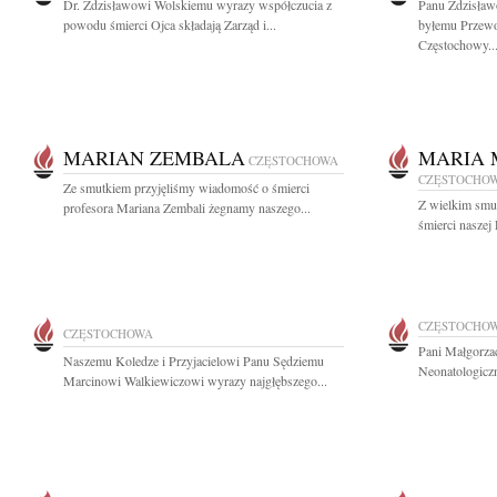
Dr. Zdzisławowi Wolskiemu wyrazy współczucia z
Panu Zdzisław
powodu śmierci Ojca składają Zarząd i...
byłemu Przew
Częstochowy..
MARIAN ZEMBALA
MARIA 
CZĘSTOCHOWA
CZĘSTOCHO
Ze smutkiem przyjęliśmy wiadomość o śmierci
Z wielkim smu
profesora Mariana Zembali żegnamy naszego...
śmierci naszej 
CZĘSTOCHO
CZĘSTOCHOWA
Pani Małgorzac
Naszemu Koledze i Przyjacielowi Panu Sędziemu
Neonatologicz
Marcinowi Walkiewiczowi wyrazy najgłębszego...