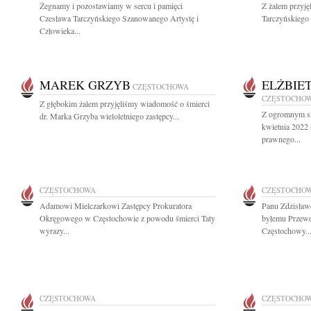
Żegnamy i pozostawiamy w sercu i pamięci
Z żalem przyj
Czesława Tarczyńskiego Szanowanego Artystę i
Tarczyńskiego a
Człowieka...
MAREK GRZYB
ELŻBIE
CZĘSTOCHOWA
CZĘSTOCHO
Z głębokim żalem przyjęliśmy wiadomość o śmierci
Z ogromnym s
dr. Marka Grzyba wieloletniego zastępcy...
kwietnia 2022
prawnego...
CZĘSTOCHOWA
CZĘSTOCHO
Adamowi Mielczarkowi Zastępcy Prokuratora
Panu Zdzisław
Okręgowego w Częstochowie z powodu śmierci Taty
byłemu Przew
wyrazy...
Częstochowy..
CZĘSTOCHOWA
CZĘSTOCHO