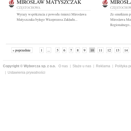
MIROSŁAW MATYSZCZAK
MIROSŁ
CZĘSTOCHOWA
CZĘSTOCHO
Wyrazy współczucia z powodu śmierci Mirosława
Ze smutkiem p
Matyszczaka byłego Wiceprezesa Zakładu...
Mirosława Mat
Regionalnego..
« poprzednie
1
...
5
6
7
8
9
10
11
12
13
14
Copyright © Wyborcza sp. z o.o.
O nas
Staże u nas
Reklama
Polityka 
Ustawienia prywatności