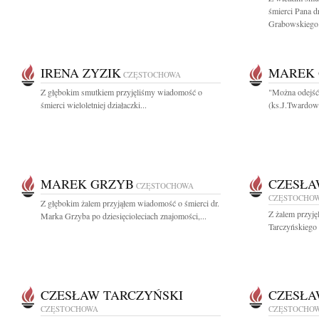
śmierci Pana 
Grabowskiego.
IRENA ZYZIK
MAREK
CZĘSTOCHOWA
Z głębokim smutkiem przyjęliśmy wiadomość o
"Można odejść 
śmierci wieloletniej działaczki...
(ks.J.Twardow
MAREK GRZYB
CZESŁA
CZĘSTOCHOWA
CZĘSTOCHO
Z głębokim żalem przyjąłem wiadomość o śmierci dr.
Z żalem przyj
Marka Grzyba po dziesięcioleciach znajomości,...
Tarczyńskiego a
CZESŁAW TARCZYŃSKI
CZESŁA
CZĘSTOCHOWA
CZĘSTOCHO