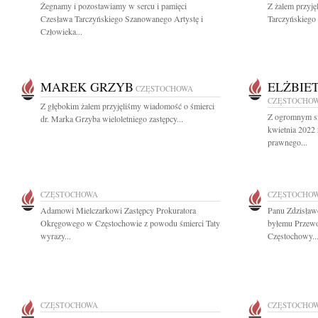
Żegnamy i pozostawiamy w sercu i pamięci
Z żalem przyj
Czesława Tarczyńskiego Szanowanego Artystę i
Tarczyńskiego a
Człowieka...
MAREK GRZYB
ELŻBIE
CZĘSTOCHOWA
CZĘSTOCHO
Z głębokim żalem przyjęliśmy wiadomość o śmierci
Z ogromnym s
dr. Marka Grzyba wieloletniego zastępcy...
kwietnia 2022
prawnego...
CZĘSTOCHOWA
CZĘSTOCHO
Adamowi Mielczarkowi Zastępcy Prokuratora
Panu Zdzisław
Okręgowego w Częstochowie z powodu śmierci Taty
byłemu Przew
wyrazy...
Częstochowy..
CZĘSTOCHOWA
CZĘSTOCHO