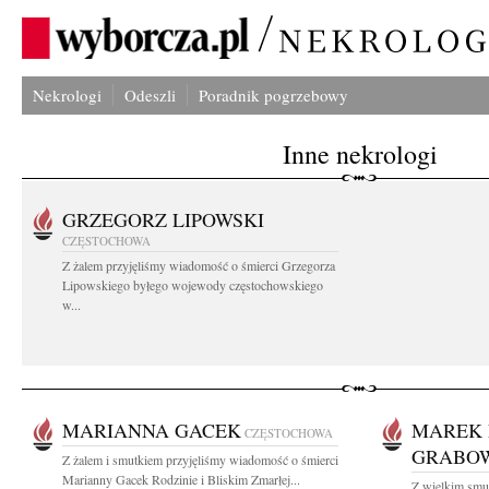
Nekrologi
Odeszli
Poradnik pogrzebowy
Inne nekrologi
GRZEGORZ LIPOWSKI
CZĘSTOCHOWA
Z żalem przyjęliśmy wiadomość o śmierci Grzegorza
Lipowskiego byłego wojewody częstochowskiego
w...
MARIANNA GACEK
MAREK 
CZĘSTOCHOWA
GRABO
Z żalem i smutkiem przyjęliśmy wiadomość o śmierci
Marianny Gacek Rodzinie i Bliskim Zmarłej...
Z wielkim smu