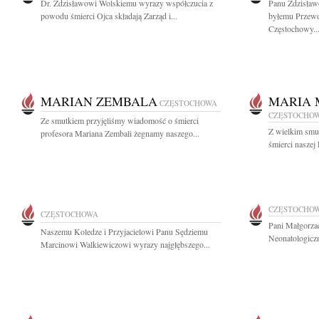
Dr. Zdzisławowi Wolskiemu wyrazy współczucia z
Panu Zdzisław
powodu śmierci Ojca składają Zarząd i...
byłemu Przew
Częstochowy..
MARIAN ZEMBALA
MARIA 
CZĘSTOCHOWA
CZĘSTOCHO
Ze smutkiem przyjęliśmy wiadomość o śmierci
Z wielkim smu
profesora Mariana Zembali żegnamy naszego...
śmierci naszej 
CZĘSTOCHO
CZĘSTOCHOWA
Pani Małgorzac
Naszemu Koledze i Przyjacielowi Panu Sędziemu
Neonatologicz
Marcinowi Walkiewiczowi wyrazy najgłębszego...