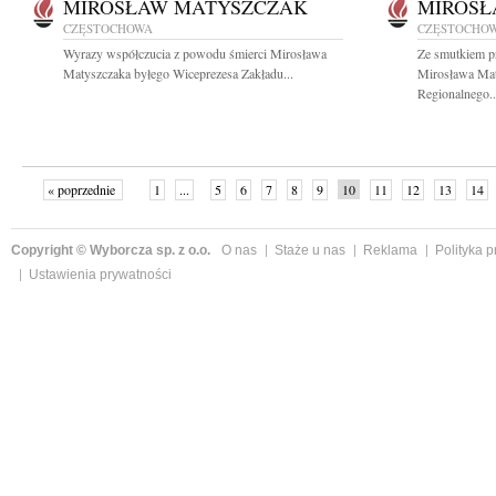
MIROSŁAW MATYSZCZAK
MIROSŁ
CZĘSTOCHOWA
CZĘSTOCHO
Wyrazy współczucia z powodu śmierci Mirosława
Ze smutkiem p
Matyszczaka byłego Wiceprezesa Zakładu...
Mirosława Mat
Regionalnego..
« poprzednie
1
...
5
6
7
8
9
10
11
12
13
14
Copyright © Wyborcza sp. z o.o.
O nas
Staże u nas
Reklama
Polityka 
Ustawienia prywatności