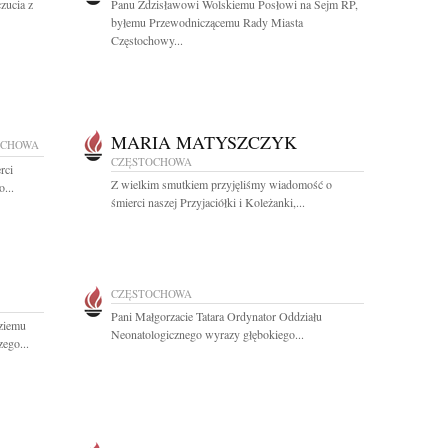
zucia z
Panu Zdzisławowi Wolskiemu Posłowi na Sejm RP,
byłemu Przewodniczącemu Rady Miasta
Częstochowy...
MARIA MATYSZCZYK
OCHOWA
CZĘSTOCHOWA
rci
Z wielkim smutkiem przyjęliśmy wiadomość o
...
śmierci naszej Przyjaciółki i Koleżanki,...
CZĘSTOCHOWA
Pani Małgorzacie Tatara Ordynator Oddziału
ziemu
Neonatologicznego wyrazy głębokiego...
ego...