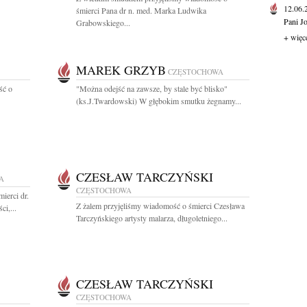
12.06
śmierci Pana dr n. med. Marka Ludwika
Pani J
Grabowskiego...
+ więc
MAREK GRZYB
CZĘSTOCHOWA
ść o
"Można odejść na zawsze, by stale być blisko"
(ks.J.Twardowski) W głębokim smutku żegnamy...
CZESŁAW TARCZYŃSKI
A
CZĘSTOCHOWA
ierci dr.
Z żalem przyjęliśmy wiadomość o śmierci Czesława
i,...
Tarczyńskiego artysty malarza, długoletniego...
CZESŁAW TARCZYŃSKI
CZĘSTOCHOWA