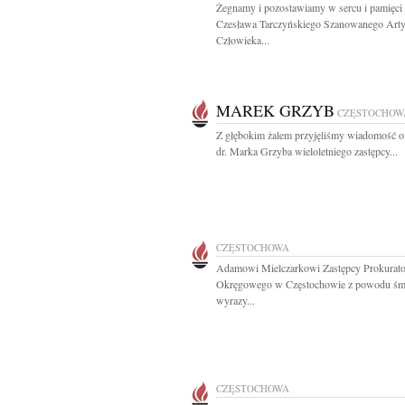
Żegnamy i pozostawiamy w sercu i pamięci
Czesława Tarczyńskiego Szanowanego Artys
Człowieka...
MAREK GRZYB
CZĘSTOCHOW
Z głębokim żalem przyjęliśmy wiadomość o
dr. Marka Grzyba wieloletniego zastępcy...
CZĘSTOCHOWA
Adamowi Mielczarkowi Zastępcy Prokurato
Okręgowego w Częstochowie z powodu śmi
wyrazy...
CZĘSTOCHOWA