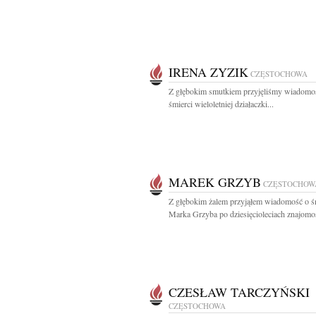
IRENA ZYZIK
CZĘSTOCHOWA
Z głębokim smutkiem przyjęliśmy wiadomo
śmierci wieloletniej działaczki...
MAREK GRZYB
CZĘSTOCHOW
Z głębokim żalem przyjąłem wiadomość o śm
Marka Grzyba po dziesięcioleciach znajomośc
CZESŁAW TARCZYŃSKI
CZĘSTOCHOWA