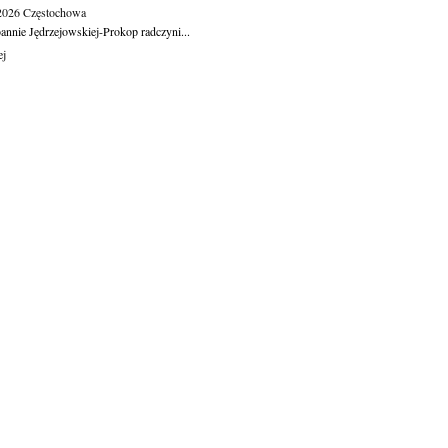
.2026
Częstochowa
oannie Jędrzejowskiej-Prokop radczyni...
ej