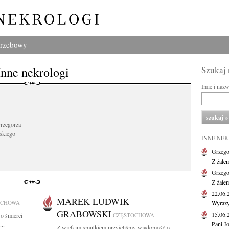
grzebowy
Inne nekrologi
Szukaj
Imię i naz
Grzegorza
skiego
INNE NE
Grzego
Z żale
Grzego
Z żale
22.06
MAREK LUDWIK
OCHOWA
Wyrazy
GRABOWSKI
15.06
o śmierci
CZĘSTOCHOWA
Pani J
..
Z wielkim smutkiem przyjęliśmy wiadomość o