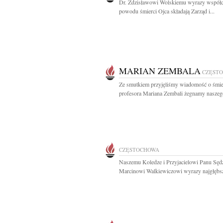
Dr. Zdzisławowi Wolskiemu wyrazy współc
powodu śmierci Ojca składają Zarząd i...
MARIAN ZEMBALA
CZĘST
Ze smutkiem przyjęliśmy wiadomość o śmie
profesora Mariana Zembali żegnamy naszego
CZĘSTOCHOWA
Naszemu Koledze i Przyjacielowi Panu Sęd
Marcinowi Walkiewiczowi wyrazy najgłębsz