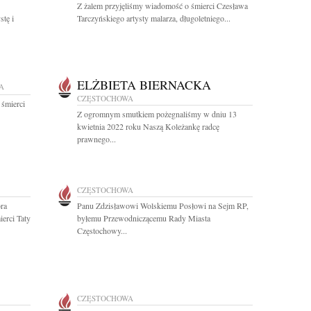
Z żalem przyjęliśmy wiadomość o śmierci Czesława
tę i
Tarczyńskiego artysty malarza, długoletniego...
ELŻBIETA BIERNACKA
A
CZĘSTOCHOWA
 śmierci
Z ogromnym smutkiem pożegnaliśmy w dniu 13
kwietnia 2022 roku Naszą Koleżankę radcę
prawnego...
CZĘSTOCHOWA
ra
Panu Zdzisławowi Wolskiemu Posłowi na Sejm RP,
erci Taty
byłemu Przewodniczącemu Rady Miasta
Częstochowy...
CZĘSTOCHOWA