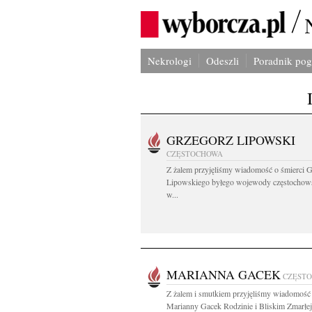
Nekrologi
Odeszli
Poradnik po
GRZEGORZ LIPOWSKI
CZĘSTOCHOWA
Z żalem przyjęliśmy wiadomość o śmierci 
Lipowskiego byłego wojewody częstochow
w...
MARIANNA GACEK
CZĘST
Z żalem i smutkiem przyjęliśmy wiadomość 
Marianny Gacek Rodzinie i Bliskim Zmarłej.