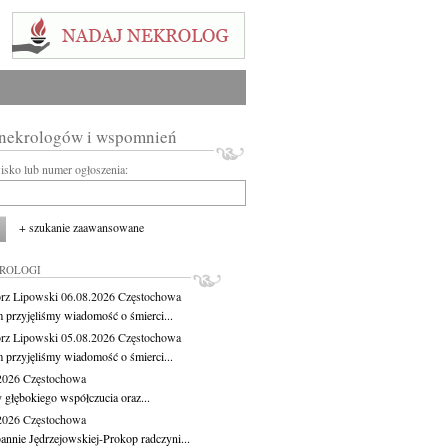
 nekrologów i wspomnień
wisko lub numer ogłoszenia:
+ szukanie zaawansowane
KROLOGI
rz Lipowski
06.08.2026
Częstochowa
m przyjęliśmy wiadomość o śmierci...
rz Lipowski
05.08.2026
Częstochowa
m przyjęliśmy wiadomość o śmierci...
.2026
Częstochowa
 głębokiego współczucia oraz...
.2026
Częstochowa
oannie Jędrzejowskiej-Prokop radczyni...