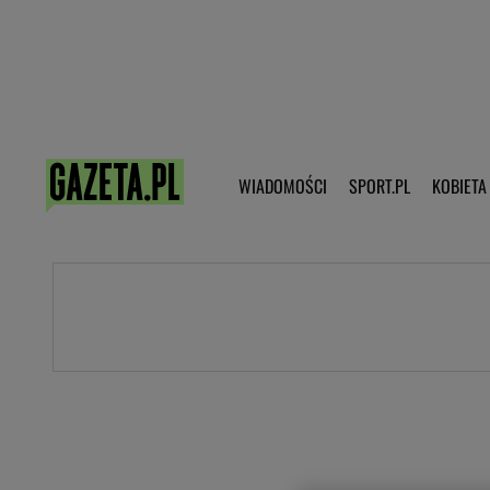
Poczta - Logowanie
Pobierz 
WIADOMOŚCI
SPORT.PL
KOBIETA
DZIECKO
KOBIETA
KULTURA
NEX
WIADOMOŚCI
SPORT
G.PL
Skoki narciarskie
Haps.pl
Ekstraklasa
Wiadomości ze świata
Bundesliga
Sport wiadomości
Liga Mistrzów
Horoskop
Liga Europy
Papież Franiszek
Koszykówka