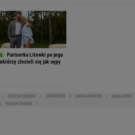
Partnerka Litewki po jego
ektórzy zlecieli się jak sępy
ROSYJSKI ŻOŁNIERZ
CZARNOGÓRA
MARTA NAWROCKA
NIKOLA GRBIĆ
PERFUMY DAMSKIE