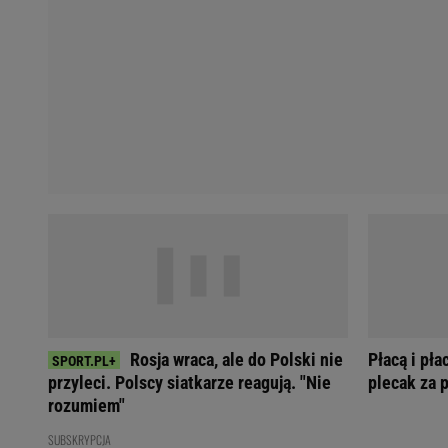
Koszykówka
Weekend w Warszawie
Siatkówka
Wakacje w Polsce
Agnieszka Radwańska
Wakacje za granicą
Robert Kubica
Seriale i TV
Robert Lewandowski
Polskie seriale
Serie A
Plotki
Premier League
Seriale
Bundesliga
Gra o Tron
Ekstraklasa
Milionerzy
Marcin Gortat
Małgorzata Rozenek-M
Lionel Messi
Kinga Rusin
Cristiano Ronaldo
Anna Mucha
Żużel
Książę Harry
Napoli
Meghan Markle
Rosja wraca, ale do Polski nie
Płacą i pła
Bayern Monachium
Książna Kate
przyleci. Polscy siatkarze reagują. "Nie
plecak za p
rozumiem"
SUBSKRYPCJA