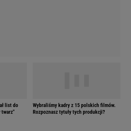
Przetargi
Licytacje komornicze
Komputery Forum
Alkomat online
Kalkulator opłacalności LPG
Przelicznik cm na cale i stopy
Kalkulator momentu obrotowego
Kalkulator mocy
Kalkulator zużycia paliwa
Kalkulator rozmiaru opon
Przelicznik mile na kilometry
ł list do
Wybraliśmy kadry z 15 polskich filmów.
 twarz"
Rozpoznasz tytuły tych produkcji?