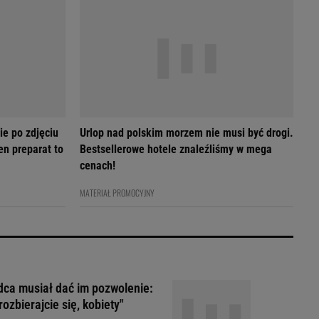
ie po zdjęciu
Urlop nad polskim morzem nie musi być drogi.
en preparat to
Bestsellerowe hotele znaleźliśmy w mega
cenach!
MATERIAŁ PROMOCYJNY
ca musiał dać im pozwolenie:
rozbierajcie się, kobiety"