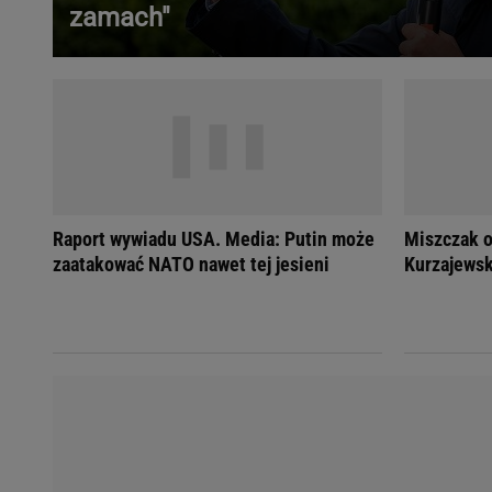
zamach"
Ładowanie samochodu elektrycznego
Filtr cząstek stałych
Brzydki zapach w samochodzie
Numer Vin
Ogłoszenia motoryzacyjne
Waluty
Komunikaty
Opel Meriva
Raport wywiadu USA. Media: Putin może
Miszczak o
Toyota Auris
zaatakować NATO nawet tej jesieni
Kurzajewsk
Toyota Avensis
Jeep Grand Cherokee
POPULARNE TEMATY
Liga Mistrzów
Legia Warszawa
Liga Europy
Paszport Covidowy
Piłka Nożna
Wczasy w górach