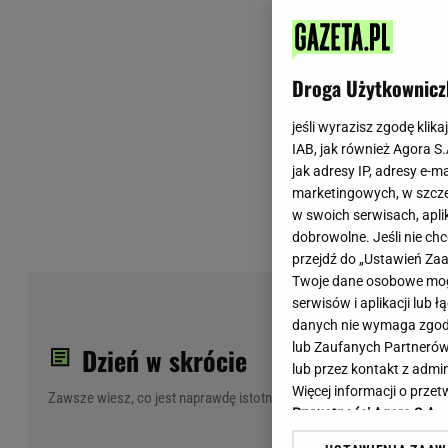
Wiadomości z Polski
Tenis
Plotki na topie
Sporty Walki
Niedziela handlowa
Siatkówka
Droga Użytkownicz
Informacje na bieżąco
PlusLiga
Metro Warszawa
Lekkoatletyka
jeśli wyrazisz zgodę klika
IAB, jak również Agora S
Duży Format
Kolarstwo
jak adresy IP, adresy e-m
Pogoda Warszawa
Bieganie
marketingowych, w szcze
Pogoda Kraków
Trening - ćwiczenia
w swoich serwisach, aplik
Pogoda Gdańsk
Ćwiczenia
dobrowolne. Jeśli nie ch
Pogoda Poznań
Dieta - Odżywianie
przejdź do „Ustawień Z
Twoje dane osobowe mogą
Pogoda Wrocław
Jak schudnąć?
Por
serwisów i aplikacji lub
Gazeta na X
Sport - Fitness
Nag
danych nie wymaga zgody 
Fitness
lub Zaufanych Partnerów
Dzień w skrócie
F1 - Formuła 1
lub przez kontakt z admi
Więcej informacji o prz
Zawsze wiesz, co jest naprawdę istotne
Prywatności Agora S.A.