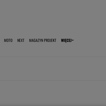
aplikację Gazeta - Android
Pobierz aplikację Gazeta -
MOTO
NEXT
MAGAZYN PROJEKT
WIĘCEJ
T
PLOTEK
SPORT.PL
HOROSKOPY
WEEKEND
TOK FM
WYBORC
ROZRYWKA
ŻYCIE I STYL
Gwiazdy Mundialu
Fryzury
Plotek
Makijaż
Gry online
Magia - Ciekawo
Historie
Wiadomości - 
WAGs
Sposób na za d
Anna Lewandowska
Gorączka u dzi