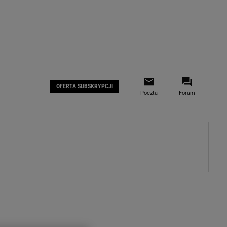
 IOS
Gazeta.pl na Facebooku
OFERTA SUBSKRYPCJI
Poczta
Forum
ZA
WYDARZENIA GOSPODARCZE
LOKALNE
Białystok
Bielsko-Biała
stki
Bydgoszcz
moda
Częstochowa
uże buty
Gorzów Wielkopolski
ecka
Katowice