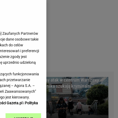
rmienia
Gliwice
Kielce
hodowe
Kraków
Lublin
Łódź
6
] Zaufanych Partnerów
woje dane osobowe takie
Olsztyn
likach do celów
Opole
teresowań i preferencji
e
Płock
ażenie zgody jest
we
Poznań
dę uprzednio udzieloną
Radom
yczących funkcjonowania
Rzeszów
strz Moskwy
Brutalny atak w centrum Warszawy.
kach przetwarzanie
inowe
Sosnowiec
ć kraj"
Napastnika szukają kryminalni
ązanej – Agora S.A. –
inowe
Szczecin
awień Zaawansowanych”
Melo Radio
Toruń
go jest kierowany.
Trójmiasto
ości Gazeta.pl
i
Polityka
Warszawa
Wrocław