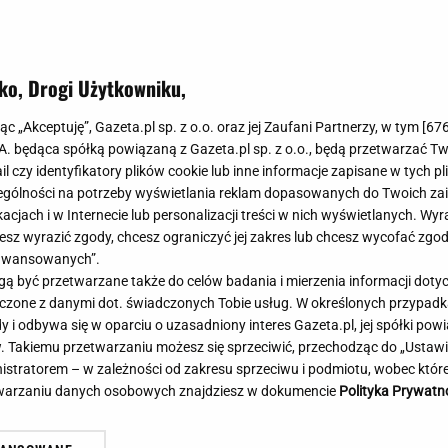
Meghan Markle
Krzesełka do ka
Magda Gessler
Łóżka dla dzieci
Barbara Kurdej-Szatan
Foteliki samoc
ko, Drogi Użytkowniku,
Księżna Kate
Przepisy
Porady
Jak zrobić?
jąc „Akceptuję”, Gazeta.pl sp. z o.o. oraz jej Zaufani Partnerzy, w tym [
67
.A. będąca spółką powiązaną z Gazeta.pl sp. z o.o., będą przetwarzać T
Na czasie
Grzyby
ail czy identyfikatory plików cookie lub inne informacje zapisane w tych p
Memy
Koronawirus
gólności na potrzeby wyświetlania reklam dopasowanych do Twoich zain
Radio Zet
Porady - Zdrowi
acjach i w Internecie lub personalizacji treści w nich wyświetlanych. Wyr
Radio Pogoda
Sukienki jeanso
cesz wyrazić zgody, chcesz ograniczyć jej zakres lub chcesz wycofać zgo
Radio internetowe
Torebki worki
aawansowanych”.
 być przetwarzane także do celów badania i mierzenia informacji dot
Rock Radio
Życzenia
ównał Nawrockiego do Shreka.
Spór na Kremlu? Burmi
 łączone z danymi dot. świadczonych Tobie usług. W określonych przypad
Złote Przeboje
Życzenia urodz
ły zwrot w sprawie
ostrzega. "To może zabi
i odbywa się w oparciu o uzasadniony interes Gazeta.pl, jej spółki powi
Chillizet - radio internetowe
Życzenia imien
. Takiemu przetwarzaniu możesz się sprzeciwić, przechodząc do „Ust
Podcasty
Newsy, plotki - 
nistratorem – w zależności od zakresu sprzeciwu i podmiotu, wobec które
E-booki - Audiobooki
Lifestyle
etwarzaniu danych osobowych znajdziesz w dokumencie
Polityka Prywatn
Planeta.pl
Co obejrzeć