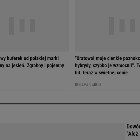
wy kuferek od polskiej marki
"Uratował moje cienkie paznokc
ny na jesień. Zgrabny i pojemny
hybrydy, szybko je wzmocnił". T
hit, teraz w świetnej cenie
REKLAMA CLARENA
Dowód
"Ależ 