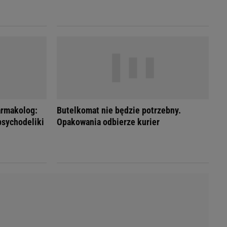
LED
armakolog:
Butelkomat nie będzie potrzebny.
psychodeliki
Opakowania odbierze kurier
du
Rodzina
łodnych
Wakacje
Sennik