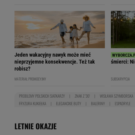
Jeden wakacyjny nawyk może mieć
nieprzyjemne konsekwencje. Też tak
śmierci: Ni
robisz?
MATERIAŁ PROMOCYJNY
SUBSKRYPCJA
PROBLEMY POLSKICH SIATKARZY
ZNAK Z '30'
WISŁAWA SZYMBORSKA
FRYZURA KUKIEŁKA
ELEGANCKIE BUTY
BALERINY
ESPADRYLE
LETNIE OKAZJE