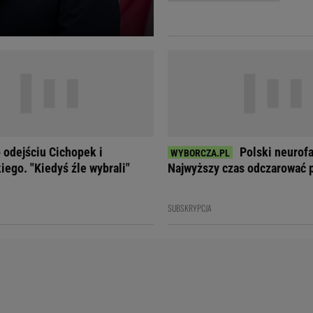
Telewizor LG O
 odejściu Cichopek i
Polski neurof
iego. "Kiedyś źle wybrali"
Najwyższy czas odczarować 
SUBSKRYPCJA
Doda
Kalkulator Poro
Magda Gessler
Kalendarz dni p
Agnieszka Woźniak-Starak
Kalendarz ciąży