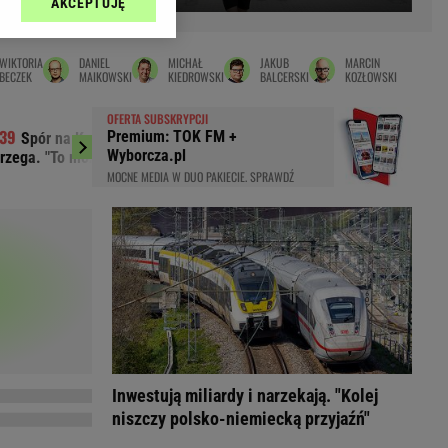
AKCEPTUJĘ
l sp. z o.o., jej
Zielona Góra
ić swoje preferencje
arzania danych poprzez
MAGAZYNY
WIKTORIA
DANIEL
MICHAŁ
JAKUB
MARCIN
ych”. Zmiana ustawień
BECZEK
MAIKOWSKI
KIEDROWSKI
BALCERSKI
KOZŁOWSKI
syny
Kuchnia
OFERTA SUBSKRYPCJI
a
Wysokie Obcasy
Premium: TOK FM +
Spór na Kremlu? Burmistrz Moskwy
Ida przejmuje P
ach:
Wyborcza.pl
rzega. "To może zabić kraj"
nie wszystkie gwiazd
y
 celów identyfikacji.
MOCNE MEDIA W DUO PAKIECIE. SPRAWDŹ
omiar reklam i treści,
rynarka
enka za 29zł
zula
 wide
y
to
kim obcasie
Inwestują miliardy i narzekają. "Kolej
niszczy polsko-niemiecką przyjaźń"