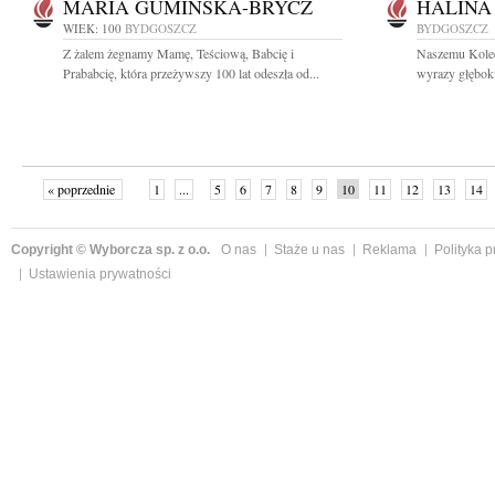
MARIA GUMIŃSKA-BRYCZ
HALINA
WIEK: 100
BYDGOSZCZ
BYDGOSZCZ
Z żalem żegnamy Mamę, Teściową, Babcię i
Naszemu Koledz
Prababcię, która przeżywszy 100 lat odeszła od...
wyrazy głęboki
« poprzednie
1
...
5
6
7
8
9
10
11
12
13
14
Copyright © Wyborcza sp. z o.o.
O nas
Staże u nas
Reklama
Polityka 
Ustawienia prywatności