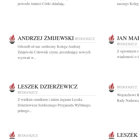
powodu śmierci Córki składają...
naszego Koleg
ANDRZEJ ŻMIJEWSKI
JAN MA
BYDGOSZCZ
BYDGOSZCZ
Odszedł od nas serdeczny Kolega Andrzej
Z ogromnym sm
Żmijewski Człowiek czynu, poszukujący nowych
wiadomość o śm
wyzwań w...
LESZEK DZIERŻEWICZ
BYDGOSZCZ
BYDGOSZCZ
Wojciechowi B
Z wielkim smutkiem i żalem żegnam Leszka
Rady Nadzorcz
Dzierżewicza Serdecznego Przyjaciela Wybitnego,
pełnego...
LESZEK
BYDGOSZCZ