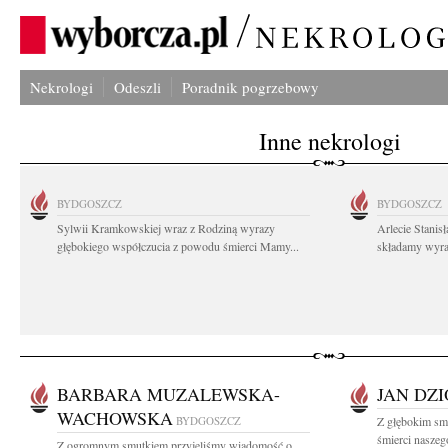
Nekrologi
Odeszli
Poradnik pogrzebowy
Inne nekrologi
BYDGOSZCZ
BYDGOSZCZ
Sylwii Kramkowskiej wraz z Rodziną wyrazy
Arlecie Stanis
głębokiego współczucia z powodu śmierci Mamy...
składamy wyraz
BARBARA MUZALEWSKA-
JAN DZ
WACHOWSKA
BYDGOSZCZ
Z głębokim sm
śmierci naszego
Z ogromnym smutkiem przyjęliśmy wiadomość o