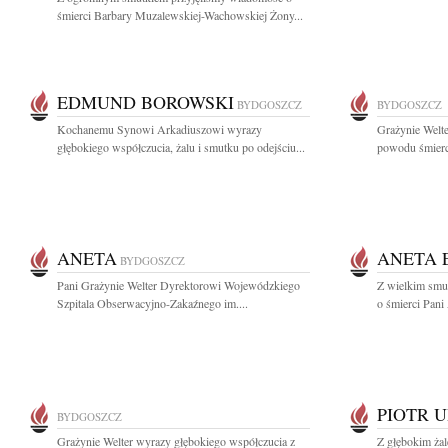
śmierci Barbary Muzalewskiej-Wachowskiej Żony...
EDMUND BOROWSKI
BYDGOSZCZ
BYDGOSZCZ
Kochanemu Synowi Arkadiuszowi wyrazy
Grażynie Welte
głębokiego współczucia, żalu i smutku po odejściu...
powodu śmierci
ANETA
ANETA 
BYDGOSZCZ
Pani Grażynie Welter Dyrektorowi Wojewódzkiego
Z wielkim smu
Szpitala Obserwacyjno-Zakaźnego im....
o śmierci Pani
PIOTR 
BYDGOSZCZ
Grażynie Welter wyrazy głębokiego współczucia z
Z głębokim ża