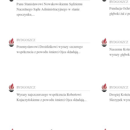
BYDGOSZCZ
Panu Stanisławowi Nowakowskiemu Sędziemu
Fundacja Ochr
Naczelnego Sądu Administracyjnego w stanie
głęboki żal z 
spoczynku,...
BYDGOSZCZ
BYDGOSZCZ
Przemysławowi Droździkowi wyrazy szczerego
Naszemu Kole
współczucia z powodu śmierci Ojca składają...
wyrazy głęboki
BYDGOSZCZ
BYDGOSZCZ
Wyrazy najszczerszego współczucia Robertowi
Drogiej Koleża
Kujaczyńskiemu z powodu śmierci Ojca składają...
Skrzypek wyraz