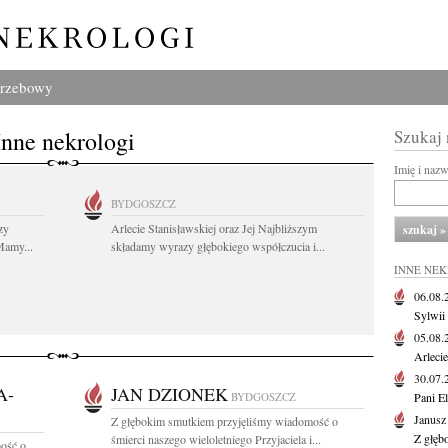
grzebowy
Inne nekrologi
Szukaj
Imię i naz
BYDGOSZCZ
zy
Arlecie Stanisławskiej oraz Jej Najbliższym
Mamy...
składamy wyrazy głębokiego współczucia i...
INNE NE
06.08
Sylwii
05.08
Arlecie
30.07
A-
JAN DZIONEK
BYDGOSZCZ
Pani El
Janusz
Z głębokim smutkiem przyjęliśmy wiadomość o
Z głęb
śmierci naszego wieloletniego Przyjaciela i...
ość o