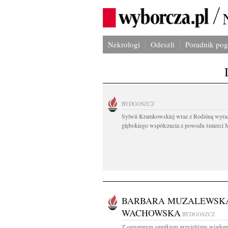
Nekrologi
Odeszli
Poradnik po
BYDGOSZCZ
Sylwii Kramkowskiej wraz z Rodziną wyra
głębokiego współczucia z powodu śmierci 
BARBARA MUZALEWSK
WACHOWSKA
BYDGOSZCZ
Z ogromnym smutkiem przyjęliśmy wiadom