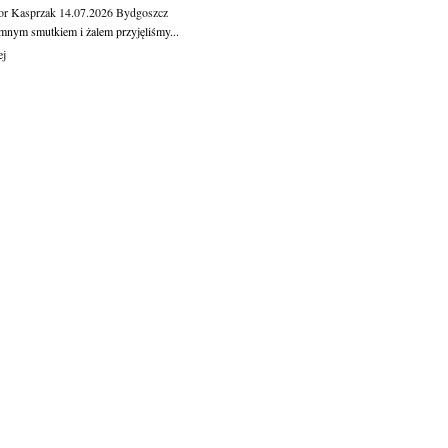
or Kasprzak
14.07.2026
Bydgoszcz
mnym smutkiem i żalem przyjęliśmy...
ej