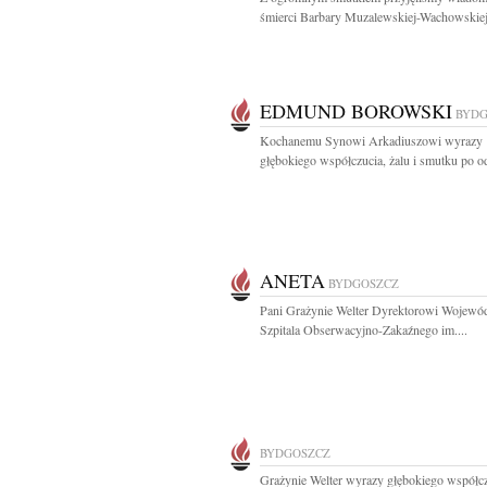
śmierci Barbary Muzalewskiej-Wachowskiej
EDMUND BOROWSKI
BYDG
Kochanemu Synowi Arkadiuszowi wyrazy
głębokiego współczucia, żalu i smutku po od
ANETA
BYDGOSZCZ
Pani Grażynie Welter Dyrektorowi Wojewó
Szpitala Obserwacyjno-Zakaźnego im....
BYDGOSZCZ
Grażynie Welter wyrazy głębokiego współcz