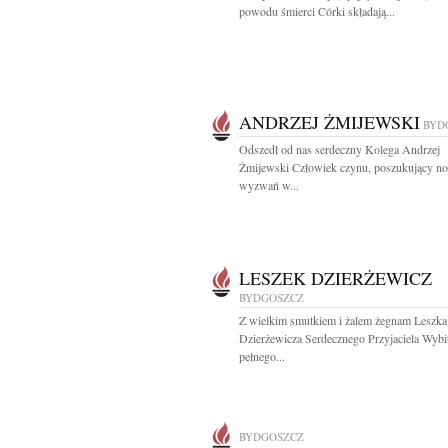
powodu śmierci Córki składają...
ANDRZEJ ŻMIJEWSKI
BYD
Odszedł od nas serdeczny Kolega Andrzej
Żmijewski Człowiek czynu, poszukujący n
wyzwań w...
LESZEK DZIERŻEWICZ
BYDGOSZCZ
Z wielkim smutkiem i żalem żegnam Leszka
Dzierżewicza Serdecznego Przyjaciela Wybi
pełnego...
BYDGOSZCZ