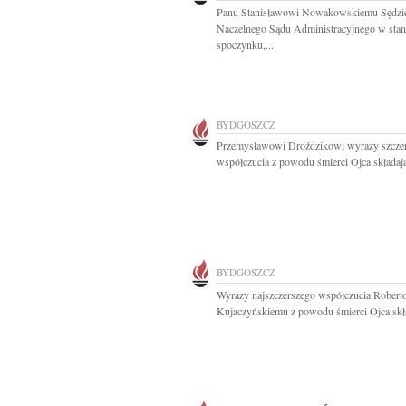
Panu Stanisławowi Nowakowskiemu Sędz
Naczelnego Sądu Administracyjnego w stan
spoczynku,...
BYDGOSZCZ
Przemysławowi Droździkowi wyrazy szcze
współczucia z powodu śmierci Ojca składają
BYDGOSZCZ
Wyrazy najszczerszego współczucia Robert
Kujaczyńskiemu z powodu śmierci Ojca skła