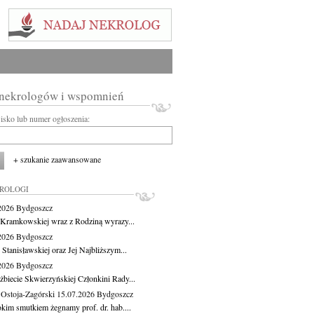
 nekrologów i wspomnień
wisko lub numer ogłoszenia:
+ szukanie zaawansowane
KROLOGI
.2026
Bydgoszcz
 Kramkowskiej wraz z Rodziną wyrazy...
.2026
Bydgoszcz
 Stanisławskiej oraz Jej Najbliższym...
.2026
Bydgoszcz
żbiecie Skwierzyńskiej Członkini Rady...
 Ostoja-Zagórski
15.07.2026
Bydgoszcz
okim smutkiem żegnamy prof. dr. hab....