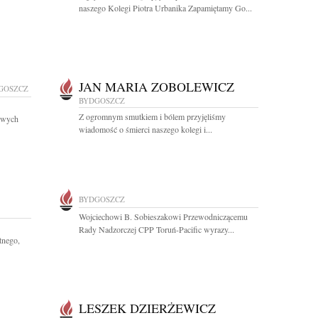
naszego Kolegi Piotra Urbanika Zapamiętamy Go...
JAN MARIA ZOBOLEWICZ
GOSZCZ
BYDGOSZCZ
Z ogromnym smutkiem i bólem przyjęliśmy
owych
wiadomość o śmierci naszego kolegi i...
BYDGOSZCZ
Wojciechowi B. Sobieszakowi Przewodniczącemu
Rady Nadzorczej CPP Toruń-Pacific wyrazy...
tnego,
LESZEK DZIERŻEWICZ