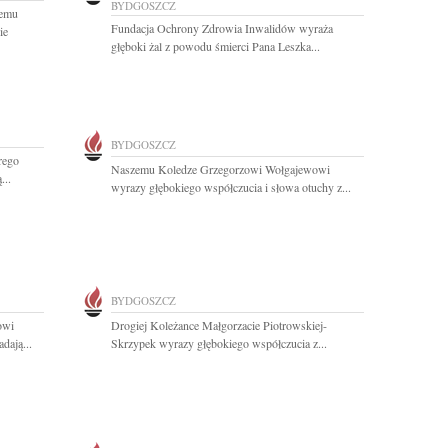
BYDGOSZCZ
iemu
Fundacja Ochrony Zdrowia Inwalidów wyraża
ie
głęboki żal z powodu śmierci Pana Leszka...
BYDGOSZCZ
rego
Naszemu Koledze Grzegorzowi Wołgajewowi
...
wyrazy głębokiego współczucia i słowa otuchy z...
BYDGOSZCZ
owi
Drogiej Koleżance Małgorzacie Piotrowskiej-
dają...
Skrzypek wyrazy głębokiego współczucia z...