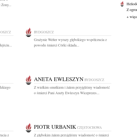
Heliod
 Żony...
Z ogro
+ więc
OSZCZ
BYDGOSZCZ
Grażynie Welter wyrazy głębokiego współczucia z
ejściu...
powodu śmierci Córki składa...
ANETA EWLESZYN
BYDGOSZCZ
dzkiego
Z wielkim smutkiem i żalem przyjęliśmy wiadomość
o śmierci Pani Anety Ewleszyn Wiceprezes...
PIOTR URBANIK
CZĘSTOCHOWA
ucia z
Z głębokim żalem przyjęliśmy wiadomość o śmierci