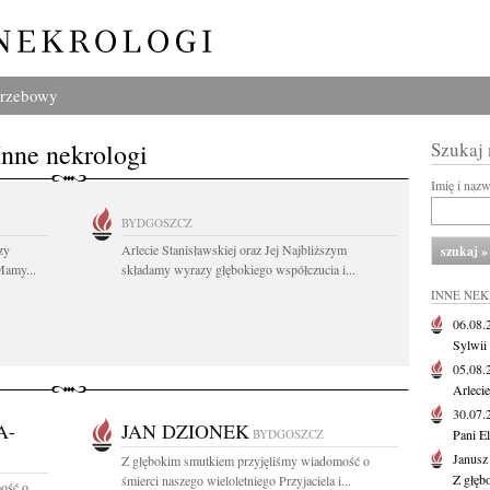
grzebowy
Inne nekrologi
Szukaj
Imię i naz
BYDGOSZCZ
zy
Arlecie Stanisławskiej oraz Jej Najbliższym
Mamy...
składamy wyrazy głębokiego współczucia i...
INNE NE
06.08
Sylwii
05.08
Arlecie
30.07
A-
JAN DZIONEK
BYDGOSZCZ
Pani El
Janusz
Z głębokim smutkiem przyjęliśmy wiadomość o
Z głęb
śmierci naszego wieloletniego Przyjaciela i...
ość o