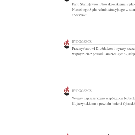
Panu Stanisławowi Nowakowskiemu Sędz
Naczelnego Sądu Administracyjnego w stan
spoczynku,...
BYDGOSZCZ
Przemysławowi Droździkowi wyrazy szcze
współczucia z powodu śmierci Ojca składają
BYDGOSZCZ
Wyrazy najszczerszego współczucia Robert
Kujaczyńskiemu z powodu śmierci Ojca skła