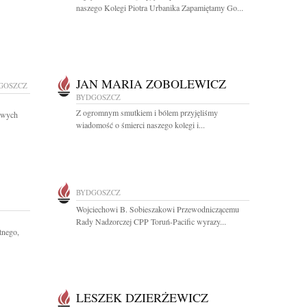
naszego Kolegi Piotra Urbanika Zapamiętamy Go...
JAN MARIA ZOBOLEWICZ
GOSZCZ
BYDGOSZCZ
Z ogromnym smutkiem i bólem przyjęliśmy
owych
wiadomość o śmierci naszego kolegi i...
BYDGOSZCZ
Wojciechowi B. Sobieszakowi Przewodniczącemu
Rady Nadzorczej CPP Toruń-Pacific wyrazy...
tnego,
LESZEK DZIERŻEWICZ