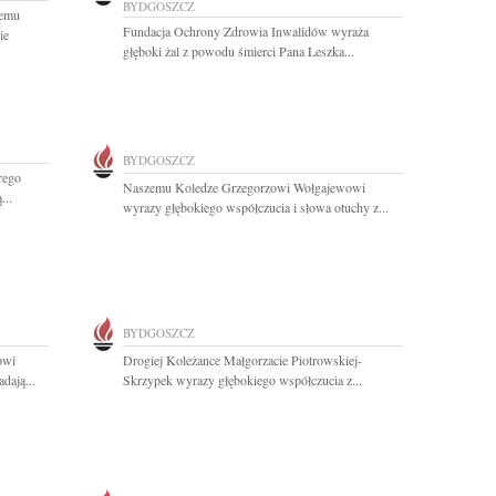
BYDGOSZCZ
iemu
Fundacja Ochrony Zdrowia Inwalidów wyraża
ie
głęboki żal z powodu śmierci Pana Leszka...
BYDGOSZCZ
rego
Naszemu Koledze Grzegorzowi Wołgajewowi
...
wyrazy głębokiego współczucia i słowa otuchy z...
BYDGOSZCZ
owi
Drogiej Koleżance Małgorzacie Piotrowskiej-
dają...
Skrzypek wyrazy głębokiego współczucia z...