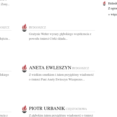
Heliod
 Żony...
Z ogro
+ więc
OSZCZ
BYDGOSZCZ
Grażynie Welter wyrazy głębokiego współczucia z
ejściu...
powodu śmierci Córki składa...
ANETA EWLESZYN
BYDGOSZCZ
dzkiego
Z wielkim smutkiem i żalem przyjęliśmy wiadomość
o śmierci Pani Anety Ewleszyn Wiceprezes...
PIOTR URBANIK
CZĘSTOCHOWA
ucia z
Z głębokim żalem przyjęliśmy wiadomość o śmierci