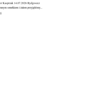
or Kasprzak
14.07.2026
Bydgoszcz
mnym smutkiem i żalem przyjęliśmy...
ej