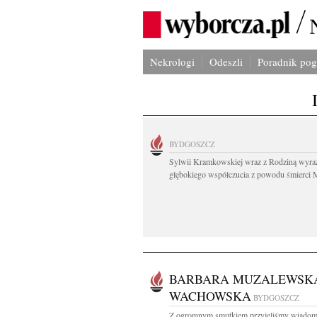
Nekrologi
Odeszli
Poradnik po
BYDGOSZCZ
Sylwii Kramkowskiej wraz z Rodziną wyra
głębokiego współczucia z powodu śmierci 
BARBARA MUZALEWSK
WACHOWSKA
BYDGOSZCZ
Z ogromnym smutkiem przyjęliśmy wiadom