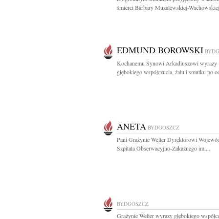
śmierci Barbary Muzalewskiej-Wachowskiej
EDMUND BOROWSKI
BYDG
Kochanemu Synowi Arkadiuszowi wyrazy
głębokiego współczucia, żalu i smutku po od
ANETA
BYDGOSZCZ
Pani Grażynie Welter Dyrektorowi Wojewó
Szpitala Obserwacyjno-Zakaźnego im....
BYDGOSZCZ
Grażynie Welter wyrazy głębokiego współcz