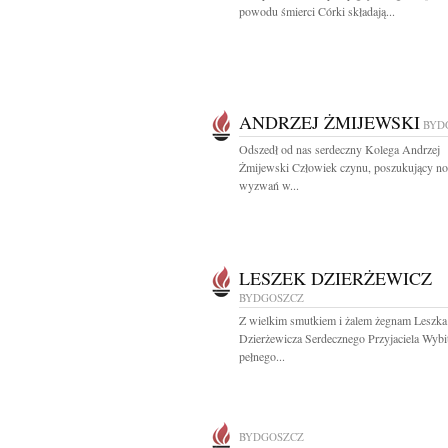
powodu śmierci Córki składają...
ANDRZEJ ŻMIJEWSKI
BYD
Odszedł od nas serdeczny Kolega Andrzej
Żmijewski Człowiek czynu, poszukujący n
wyzwań w...
LESZEK DZIERŻEWICZ
BYDGOSZCZ
Z wielkim smutkiem i żalem żegnam Leszka
Dzierżewicza Serdecznego Przyjaciela Wybi
pełnego...
BYDGOSZCZ