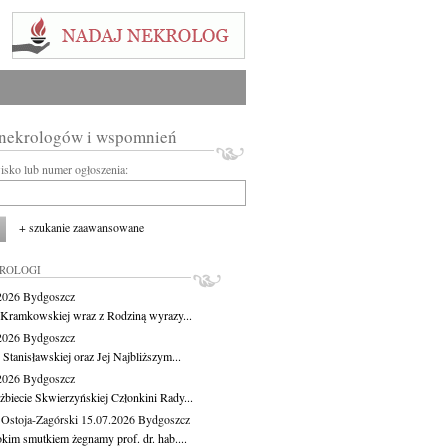
 nekrologów i wspomnień
wisko lub numer ogłoszenia:
+ szukanie zaawansowane
KROLOGI
.2026
Bydgoszcz
 Kramkowskiej wraz z Rodziną wyrazy...
.2026
Bydgoszcz
 Stanisławskiej oraz Jej Najbliższym...
.2026
Bydgoszcz
żbiecie Skwierzyńskiej Członkini Rady...
 Ostoja-Zagórski
15.07.2026
Bydgoszcz
okim smutkiem żegnamy prof. dr. hab....