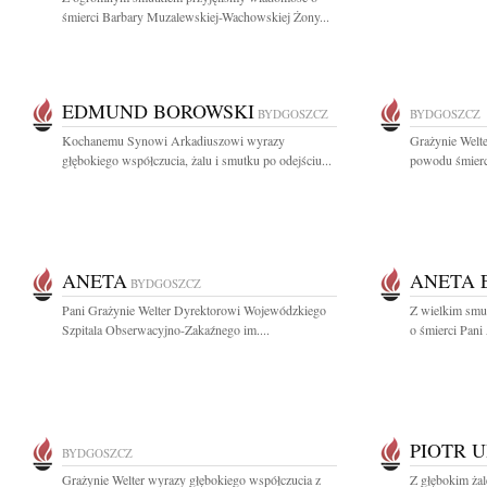
śmierci Barbary Muzalewskiej-Wachowskiej Żony...
EDMUND BOROWSKI
BYDGOSZCZ
BYDGOSZCZ
Kochanemu Synowi Arkadiuszowi wyrazy
Grażynie Welte
głębokiego współczucia, żalu i smutku po odejściu...
powodu śmierci
ANETA
ANETA 
BYDGOSZCZ
Pani Grażynie Welter Dyrektorowi Wojewódzkiego
Z wielkim smu
Szpitala Obserwacyjno-Zakaźnego im....
o śmierci Pani
PIOTR 
BYDGOSZCZ
Grażynie Welter wyrazy głębokiego współczucia z
Z głębokim ża