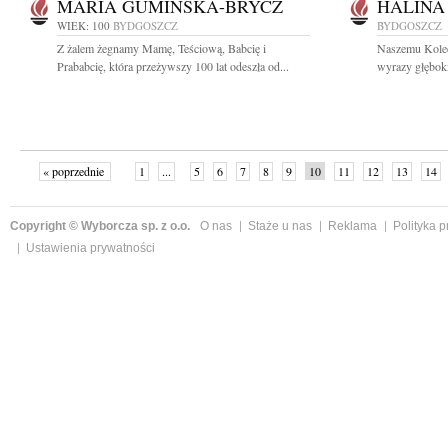
MARIA GUMIŃSKA-BRYCZ
HALINA
WIEK: 100
BYDGOSZCZ
BYDGOSZCZ
Z żalem żegnamy Mamę, Teściową, Babcię i
Naszemu Koledz
Prababcię, która przeżywszy 100 lat odeszła od...
wyrazy głęboki
« poprzednie
1
...
5
6
7
8
9
10
11
12
13
14
Copyright © Wyborcza sp. z o.o.
O nas
Staże u nas
Reklama
Polityka 
Ustawienia prywatności