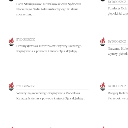
BYDGOSZCZ
Panu Stanisławowi Nowakowskiemu Sędziemu
Fundacja Ochr
Naczelnego Sądu Administracyjnego w stanie
głęboki żal z 
spoczynku,...
BYDGOSZCZ
BYDGOSZCZ
Przemysławowi Droździkowi wyrazy szczerego
Naszemu Kole
współczucia z powodu śmierci Ojca składają...
wyrazy głęboki
BYDGOSZCZ
BYDGOSZCZ
Wyrazy najszczerszego współczucia Robertowi
Drogiej Koleża
Kujaczyńskiemu z powodu śmierci Ojca składają...
Skrzypek wyraz