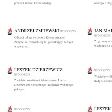
powodu śmierci Córki składają...
naszego Koleg
ANDRZEJ ŻMIJEWSKI
JAN MA
BYDGOSZCZ
BYDGOSZCZ
Odszedł od nas serdeczny Kolega Andrzej
Z ogromnym sm
Żmijewski Człowiek czynu, poszukujący nowych
wiadomość o śm
wyzwań w...
LESZEK DZIERŻEWICZ
BYDGOSZCZ
BYDGOSZCZ
Wojciechowi B
Z wielkim smutkiem i żalem żegnam Leszka
Rady Nadzorcz
Dzierżewicza Serdecznego Przyjaciela Wybitnego,
pełnego...
LESZEK
BYDGOSZCZ