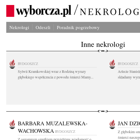
Nekrologi
Odeszli
Poradnik pogrzebowy
Inne nekrologi
BYDGOSZCZ
BYDGOSZCZ
Sylwii Kramkowskiej wraz z Rodziną wyrazy
Arlecie Stanis
głębokiego współczucia z powodu śmierci Mamy...
składamy wyraz
BARBARA MUZALEWSKA-
JAN DZ
WACHOWSKA
BYDGOSZCZ
Z głębokim sm
śmierci naszego
Z ogromnym smutkiem przyjęliśmy wiadomość o