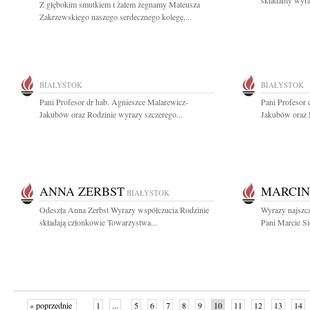
składamy wyraz
Z głębokim smutkiem i żalem żegnamy Mateusza
Zakrzewskiego naszego serdecznego kolegę,...
BIAŁYSTOK
BIAŁYSTOK
Pani Profesor dr hab. Agnieszce Malarewicz-
Pani Profesor 
Jakubów oraz Rodzinie wyrazy szczerego...
Jakubów oraz R
ANNA ZERBST
MARCIN
BIAŁYSTOK
Odeszła Anna Zerbst Wyrazy współczucia Rodzinie
Wyrazy najszcz
składają członkowie Towarzystwa...
Pani Marcie Si
« poprzednie
1
...
5
6
7
8
9
10
11
12
13
14