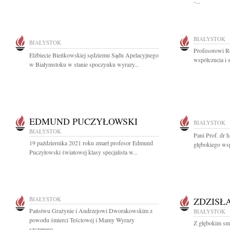
-...
BIAŁYSTOK
BIAŁYSTOK
Profesorowi R
Elżbiecie Bieńkowskiej sędziemu Sądu Apelacyjnego
współczucia i 
w Białymstoku w stanie spoczynku wyrazy...
EDMUND PUCZYŁOWSKI
BIAŁYSTOK
BIAŁYSTOK
Pani Prof. dr 
19 października 2021 roku zmarł profesor Edmund
głębokiego wsp
Puczyłowski światowej klasy specjalista w...
BIAŁYSTOK
ZDZISŁ
Państwu Grażynie i Andrzejowi Dworakowskim z
BIAŁYSTOK
powodu śmierci Teściowej i Mamy Wyrazy
Z głębokim smu
szczerego...