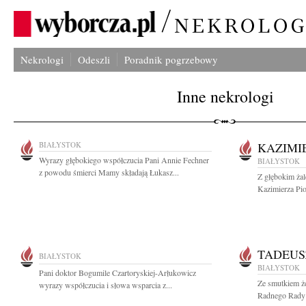
Nekrologi
Odeszli
Poradnik pogrzebowy
Inne nekrologi
BIAŁYSTOK
KAZIMI
Wyrazy głębokiego współczucia Pani Annie Fechner
BIAŁYSTOK
z powodu śmierci Mamy składają Łukasz...
Z głębokim ża
Kazimierza Pio
TADEUS
BIAŁYSTOK
BIAŁYSTOK
Pani doktor Bogumile Czartoryskiej-Arłukowicz
Ze smutkiem ż
wyrazy współczucia i słowa wsparcia z...
Radnego Rady 