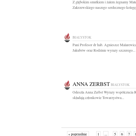
Z głębokim smutkiem i żalem żegnamy Mat
Zakrzewskiego naszego serdecznego kolegę,
BIAŁYSTOK
Pani Profesor dr hab. Agnieszce Malarewic
Jakubów oraz Rodzinie wyrazy szczerego...
ANNA ZERBST
BIAŁYSTOK
Odeszła Anna Zerbst Wyrazy współczucia R
składają członkowie Towarzystwa...
« poprzednie
1
...
5
6
7