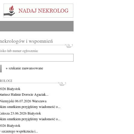
 nekrologów i wspomnień
wisko lub numer ogłoszenia:
+ szukanie zaawansowane
KROLOGI
.2026
Białystok
tariusz Halinie Dorocie Agaciak...
Niemyjski
06.07.2026
Warszawa
okim smutkiem przyjęliśmy wiadomość o...
Kulesza
23.06.2026
Białystok
okim smutkiem przyjęliśmy wiadomość o...
.2026
Białystok
 szczerego współczucia i...