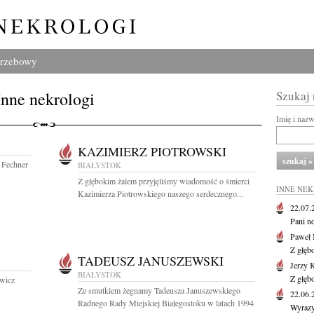
grzebowy
Inne nekrologi
Szukaj
Imię i naz
KAZIMIERZ PIOTROWSKI
 Fechner
BIAŁYSTOK
Z głębokim żalem przyjęliśmy wiadomość o śmierci
INNE NE
Kazimierza Piotrowskiego naszego serdecznego...
22.07
Pani no
Paweł 
Z głęb
TADEUSZ JANUSZEWSKI
Jerzy 
BIAŁYSTOK
Z głęb
owicz
Ze smutkiem żegnamy Tadeusza Januszewskiego
22.06
Radnego Rady Miejskiej Białegostoku w latach 1994
Wyrazy