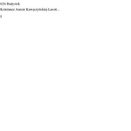
.2026
Białystok
 Koleżance Anecie Kawęczyńskiej-Lasoń...
ej