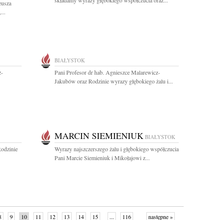
składamy wyrazy głębokiego współczucia oraz...
eusza
...
BIAŁYSTOK
z-
Pani Profesor dr hab. Agnieszce Malarewicz-
Jakubów oraz Rodzinie wyrazy głębokiego żalu i...
MARCIN SIEMIENIUK
BIAŁYSTOK
odzinie
Wyrazy najszczerszego żalu i głębokiego współczucia
Pani Marcie Siemieniuk i Mikołajowi z...
8
9
10
11
12
13
14
15
...
116
następne »