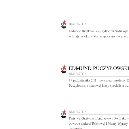
BIAŁYSTOK
Elżbiecie Bieńkowskiej sędziemu Sądu Ape
w Białymstoku w stanie spoczynku wyrazy..
EDMUND PUCZYŁOWSK
BIAŁYSTOK
19 października 2021 roku zmarł profesor
Puczyłowski światowej klasy specjalista w..
BIAŁYSTOK
Państwu Grażynie i Andrzejowi Dworakow
powodu śmierci Teściowej i Mamy Wyrazy
szczerego...