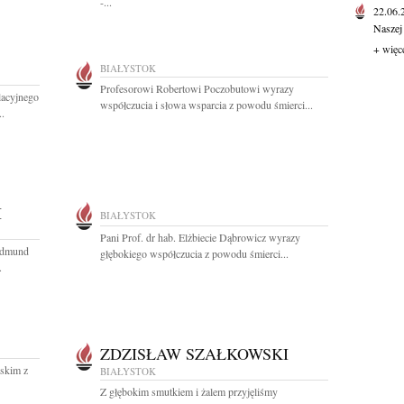
-...
22.06
Naszej
+ więc
BIAŁYSTOK
Profesorowi Robertowi Poczobutowi wyrazy
lacyjnego
współczucia i słowa wsparcia z powodu śmierci...
.
I
BIAŁYSTOK
Pani Prof. dr hab. Elżbiecie Dąbrowicz wyrazy
 Edmund
głębokiego współczucia z powodu śmierci...
.
ZDZISŁAW SZAŁKOWSKI
skim z
BIAŁYSTOK
Z głębokim smutkiem i żalem przyjęliśmy